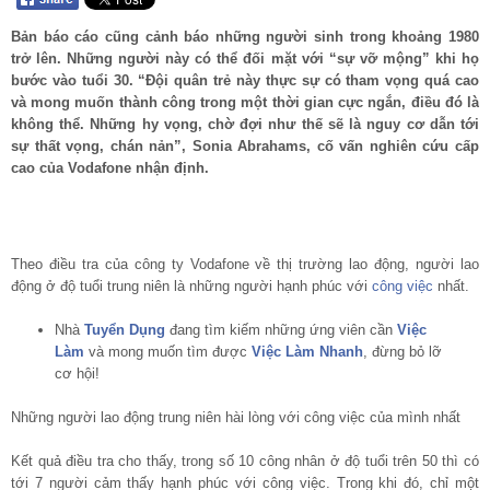
Bản báo cáo cũng cảnh báo những người sinh trong khoảng 1980
trở lên. Những người này có thể đối mặt với “sự vỡ mộng” khi họ
bước vào tuổi 30. “Đội quân trẻ này thực sự có tham vọng quá cao
và mong muốn thành công trong một thời gian cực ngắn, điều đó là
không thể. Những hy vọng, chờ đợi như thế sẽ là nguy cơ dẫn tới
sự thất vọng, chán nản”, Sonia Abrahams, cố vấn nghiên cứu cấp
cao của Vodafone nhận định.
Theo điều tra của công ty Vodafone về thị trường lao động, người lao
động ở độ tuổi trung niên là những người hạnh phúc với
công việc
nhất.
Nhà
Tuyển Dụng
đang tìm kiếm những ứng viên cần
Việc
Làm
và mong muốn tìm được
Việc Làm Nhanh
, đừng bỏ lỡ
cơ hội!
Những người lao động trung niên hài lòng với công việc của mình nhất
Kết quả điều tra cho thấy, trong số 10 công nhân ở độ tuổi trên 50 thì có
tới 7 người cảm thấy hạnh phúc với công việc. Trong khi đó, chỉ một