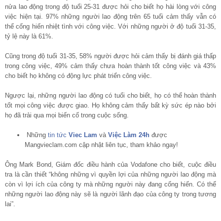
nửa lao động trong độ tuổi 25-31 được hỏi cho biết họ hài lòng với công
việc hiện tại. 97% những người lao động trên 65 tuổi cảm thấy vẫn có
thể cống hiến nhiệt tình với công việc. Với những người ở độ tuổi 31-35,
tỷ lệ này là 61%.
Cũng trong độ tuổi 31-35, 58% người được hỏi cảm thấy bị đánh giá thấp
trong công việc, 49% cảm thấy chưa hoàn thành tốt công việc và 43%
cho biết họ không có động lực phát triển công việc.
Ngược lại, những người lao động có tuổi cho biết, họ có thể hoàn thành
tốt mọi công việc được giao. Họ không cảm thấy bất kỳ sức ép nào bởi
họ đã trải qua mọi biến cố trong cuộc sống.
Những
tin tức
Viec Lam
và
Việc Làm 24h
được
Mangvieclam.com cập nhật liên tục, tham khảo ngay!
Ông Mark Bond, Giám đốc điều hành của Vodafone cho biết, cuộc điều
tra là cần thiết “không những vì quyền lợi của những người lao động mà
còn vì lợi ích của công ty mà những người này đang cống hiến. Có thể
những người lao động này sẽ là người lãnh đạo của công ty trong tương
lai”.