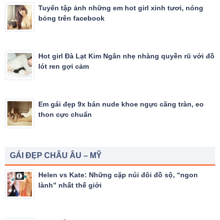
Tuyển tập ảnh những em hot girl xinh tươi, nóng
bỏng trên facebook
Hot girl Đà Lạt Kim Ngân nhẹ nhàng quyền rũ với đồ
lót ren gợi cảm
Em gái đẹp 9x bán nude khoe ngực căng tràn, eo
thon cực chuẩn
GÁI ĐẸP CHÂU ÂU – MỸ
Helen vs Kate: Những cặp núi đôi đồ sộ, “ngon
lành” nhất thế giới