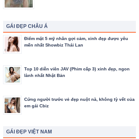
GÁI ĐẸP CHÂU Á
Điểm mặt 5 mỹ nhân gợi cảm, xinh đẹp được yêu
mến nhất Showbiz Thái Lan
Top 10 diễn viên JAV (Phim cấp 3) xinh đẹp, ngon
lành nhất Nhật Bản
Cứng người trước vẻ đẹp nuột nà, không tỳ vết của
em gái Cbiz
GÁI ĐẸP VIỆT NAM