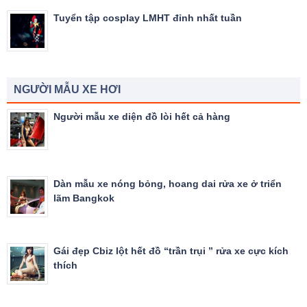
Tuyển tập cosplay LMHT đỉnh nhất tuần
NGƯỜI MẪU XE HƠI
Người mẫu xe diện đồ lòi hết cả hàng
Dàn mẫu xe nóng bỏng, hoang dai rửa xe ở triển
lãm Bangkok
Gái đẹp Cbiz lột hết đồ “trần trụi ” rửa xe cực kích
thích