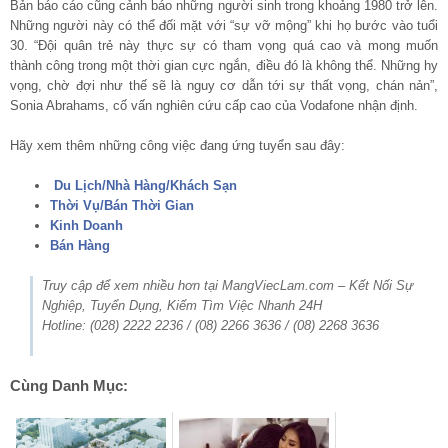
Bản báo cáo cũng cảnh báo những người sinh trong khoảng 1980 trở lên.
Những người này có thể đối mặt với “sự vỡ mộng” khi họ bước vào tuổi
30. “Đội quân trẻ này thực sự có tham vọng quá cao và mong muốn
thành công trong một thời gian cực ngắn, điều đó là không thể. Những hy
vọng, chờ đợi như thế sẽ là nguy cơ dẫn tới sự thất vọng, chán nản”,
Sonia Abrahams, cố vấn nghiên cứu cấp cao của Vodafone nhận định.
Hãy xem thêm những công việc đang ứng tuyển sau đây:
Du Lịch/Nhà Hàng/Khách Sạn
Thời Vụ/Bán Thời Gian
Kinh Doanh
Bán Hàng
Truy cập để xem nhiều hơn tại MangViecLam.com – Kết Nối Sự
Nghiệp, Tuyển Dụng, Kiếm Tìm Việc Nhanh 24H
Hotline: (028) 2222 2236 / (08) 2266 3636 / (08) 2268 3636
Cùng Danh Mục: