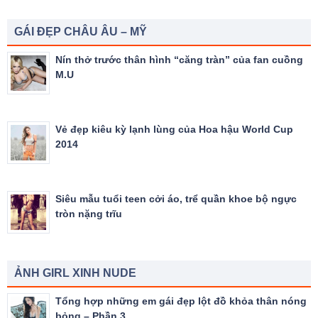
GÁI ĐẸP CHÂU ÂU – MỸ
Nín thở trước thân hình “căng tràn” của fan cuồng
M.U
Vẻ đẹp kiêu kỳ lạnh lùng của Hoa hậu World Cup
2014
Siêu mẫu tuổi teen cởi áo, trể quần khoe bộ ngực
tròn nặng trĩu
ẢNH GIRL XINH NUDE
Tổng hợp những em gái đẹp lột đồ khỏa thân nóng
bỏng – Phần 3