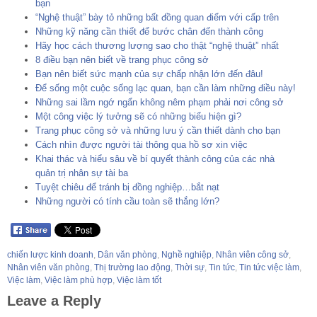
bạn
“Nghệ thuật” bày tỏ những bất đồng quan điểm với cấp trên
Những kỹ năng cần thiết để bước chân đến thành công
Hãy học cách thương lượng sao cho thật “nghệ thuật” nhất
8 điều bạn nên biết về trang phục công sở
Bạn nên biết sức mạnh của sự chấp nhận lớn đến đâu!
Để sống một cuộc sống lạc quan, bạn cần làm những điều này!
Những sai lầm ngớ ngẩn không nêm phạm phải nơi công sở
Một công việc lý tưởng sẽ có những biểu hiện gì?
Trang phục công sở và những lưu ý cần thiết dành cho bạn
Cách nhìn được người tài thông qua hồ sơ xin việc
Khai thác và hiểu sâu về bí quyết thành công của các nhà
quản trị nhân sự tài ba
Tuyệt chiêu để tránh bị đồng nghiệp…bắt nạt
Những người có tính cầu toàn sẽ thắng lớn?
chiến lược kinh doanh
,
Dân văn phòng
,
Nghề nghiệp
,
Nhân viên công sở
,
Nhân viên văn phòng
,
Thị trường lao động
,
Thời sự
,
Tin tức
,
Tin tức việc làm
,
Việc làm
,
Việc làm phù hợp
,
Việc làm tốt
Leave a Reply