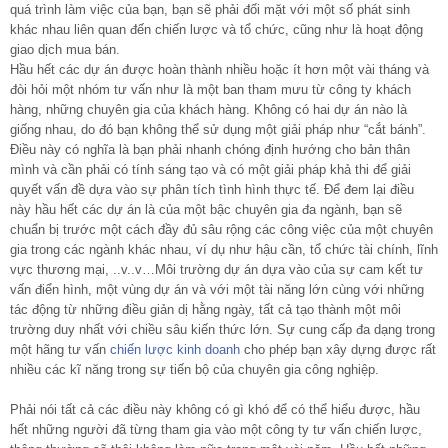
quá trình làm việc của bạn, bạn sẽ phải đối mặt với một số phát sinh
khác nhau liên quan đến chiến lược và tổ chức, cũng như là hoạt động
giao dịch mua bán.
Hầu hết các dự án được hoàn thành nhiều hoặc ít hơn một vài tháng và
đòi hỏi một nhóm tư vấn như là một ban tham mưu từ công ty khách
hàng, những chuyên gia của khách hàng. Không có hai dự án nào là
giống nhau, do đó bạn không thể sử dụng một giải pháp như “cắt bánh”.
Điều này có nghĩa là bạn phải nhanh chóng định hướng cho bản thân
mình và cần phải có tính sáng tạo và có một giải pháp khả thi để giải
quyết vấn đề dựa vào sự phân tích tình hình thực tế. Để đem lại điều
này hầu hết các dự án là của một bậc chuyên gia đa ngành, bạn sẽ
chuẩn bị trước một cách đầy đủ sâu rộng các công việc của một chuyên
gia trong các ngành khác nhau, ví dụ như hậu cần, tổ chức tài chính, lĩnh
vực thương mại, ..v..v…Môi trường dự án dựa vào của sự cam kết tư
vấn điển hình, một vùng dự án và với một tài năng lớn cùng với những
tác động từ những điều giản dị hằng ngày, tất cả tạo thành một môi
trường duy nhất với chiều sâu kiến thức lớn. Sự cung cấp đa dạng trong
một hãng tư vấn
chiến lược kinh doanh
cho phép bạn xây dựng được rất
nhiều các kĩ năng trong sự tiến bộ của chuyên gia công nghiệp.
Phải nói tất cả các điều này không có gì khó để có thể hiểu được, hầu
hết những người đã từng tham gia vào một công ty tư vấn chiến lược,