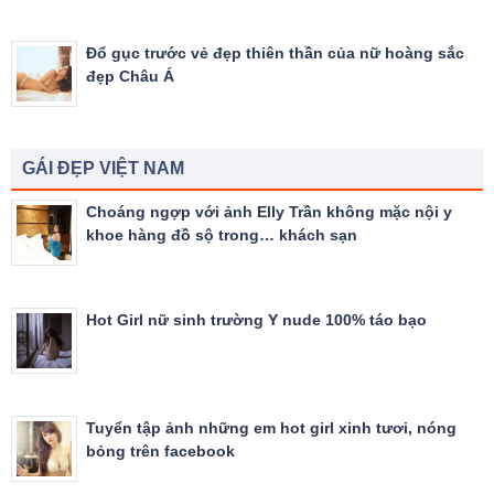
Đổ gục trước vẻ đẹp thiên thần của nữ hoàng sắc
đẹp Châu Á
GÁI ĐẸP VIỆT NAM
Choáng ngợp với ảnh Elly Trần không mặc nội y
khoe hàng đồ sộ trong… khách sạn
Hot Girl nữ sinh trường Y nude 100% táo bạo
Tuyển tập ảnh những em hot girl xinh tươi, nóng
bỏng trên facebook