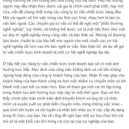
thông thường sẽ thôi không làm nữa trong một vài năm. Hầu hết những
người này đều nhận thức được cái gọi là chính sách phát triển, hay mở
cửa, vấn đề chung nhất trong các công ty tư vấn chiến lược hàng đầu.
Một vài người sẽ tìm việc trong các lĩnh vực khác nhau hơn là làm tư
vấn bên ngoài. Các chuyên gia tư vấn có thể đề nghị một “phần thưởng
nghề nghiệp”, tuy nhiên, nó không thể được coi là một tiêu thức như một
sự duy trì nghề nghiệp trong công việc và bản thân nó. Nhưng nó thường
làm bước chuẩn bị của hầu hết mọi người cho một chuỗi các cơ hội
nghề nghiệp tốt hơn sau khi làm nghề tư vấn. Bản thân tôi, do dự để gọi
tư vấn chiến lược kinh doanh là một cơ hội nghề nghiệp lâu dài.
Ở hầu hết các hãng tư vấn chiến lược kinh doanh bạn sẽ có một ảnh
hưởng trực tiếp. Mục
đích của công việc khẳng định và cải tiến không
ngừng hoạt động của công ty khách hàng của bạn. Nhân tố này giúp cho
khách hàng của bạn thành công xa hơn một nhiệm vụ chuyên môn và trở
thành một cam kết cá nhân hơn. Bạn sẽ tham gia một vai trò tập trung
trong thành tựu ảnh hưởng trực tiếp này từ một thời gian. Bạn sẽ tìm
thấy chính bản thân mình kiên định khuyến khích và ủng hộ cá nhân
mình và xuyên suốt sự phát triển chuyên môn- trong những việc khác –
quá trình rèn luyện và rèn luyện cá nhân bởi nhân sự ở các cấp đa dạng
trong tổ chức của bạn. Họ sẽ cũng đề nghị bạn một sự lựa chọn lớn cái
mà sẽ là một khối cản lớn trong cái còn lại của sự nghiệp của bạn.