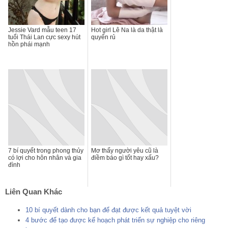
Jessie Vard mẫu teen 17
Hot girl Lê Na là da thật là
tuổi Thái Lan cực sexy hút
quyến rủ
hồn phái mạnh
7 bí quyết trong phong thủy
Mơ thấy người yêu cũ là
có lợi cho hôn nhân và gia
điềm báo gì tốt hay xấu?
đình
Liên Quan Khác
10 bí quyết dành cho bạn để đạt được kết quả tuyệt vời
4 bước để tạo được kế hoạch phát triển sự nghiệp cho riêng