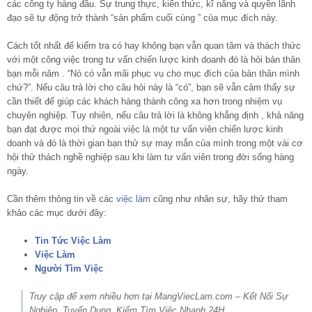
các công ty hàng đầu. Sự trung thực, kiến thức, kĩ năng và quyền lãnh
đạo sẽ tự động trở thành “sản phẩm cuối cùng ” của mục đích này.
Cách tốt nhất để kiểm tra có hay không bạn vẫn quan tâm và thách thức
với một công việc trong tư vấn chiến lược kinh doanh đó là hỏi bản thân
bạn mỗi năm . “Nó có vẫn mãi phục vụ cho mục đích của bản thân mình
chứ?”. Nếu câu trả lời cho câu hỏi này là “có”, bạn sẽ vẫn cảm thấy sự
cần thiết để giúp các khách hàng thành công xa hơn trong nhiệm vụ
chuyên nghiệp. Tuy nhiên, nếu câu trả lời là không khẳng định , khả năng
bạn đạt được mọi thứ ngoài việc là một tư vấn viên chiến lược kinh
doanh và đó là thời gian bạn thử sự may mắn của mình trong một vài cơ
hội thử thách nghề nghiệp sau khi làm tư vấn viên trong đời sống hàng
ngày.
Cần thêm thông tin về các
việc làm
cũng như nhân sự, hãy thử tham
khảo các mục dưới đây:
Tin Tức Việc Làm
Việc Làm
Người Tìm Việc
Truy cập để xem nhiều hơn tại MangViecLam.com – Kết Nối Sự
Nghiệp, Tuyển Dụng, Kiếm Tìm Việc Nhanh 24H