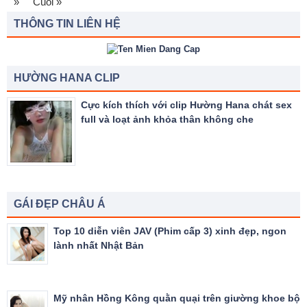
»
Cuối »
THÔNG TIN LIÊN HỆ
HƯỜNG HANA CLIP
Cực kích thích với clip Hường Hana chát sex
full và loạt ảnh khỏa thân không che
GÁI ĐẸP CHÂU Á
Top 10 diễn viên JAV (Phim cấp 3) xinh đẹp, ngon
lành nhất Nhật Bản
Mỹ nhân Hồng Kông quằn quại trên giường khoe bộ