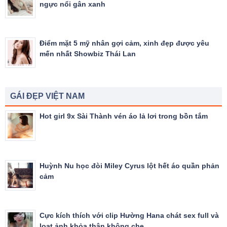
ngực nổi gân xanh
Điểm mặt 5 mỹ nhân gợi cảm, xinh đẹp được yêu
mến nhất Showbiz Thái Lan
GÁI ĐẸP VIỆT NAM
Hot girl 9x Sài Thành vén áo lả lơi trong bồn tắm
Huỳnh Nu học đòi Miley Cyrus lột hết áo quần phản
cảm
Cực kích thích với clip Hường Hana chát sex full và
loạt ảnh khỏa thân không che