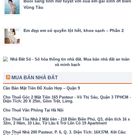
Buổi sáng tinh mơ tuyệt vời của em gái xinh ơt biển
Vũng Tàu
Em đẹp em có quyền lột hết, khoe sạch – Phần 2
MUA BÁN NHÀ ĐẤT
Cần Bán Mặt Tiền Đỗ Xuân Hợp – Quận 9
Cho Thuê Góc 2 Mặt Tiền 165 Pasteur - Võ Thị Sáu, Quận 3 TPHCM -
Diện Tích: 20 X 25m, Gồm Trệt, Lửng.
Cho Thuê Văn Phòng Tại Hà Nội
Cho Thuê Tòa Nhà 2 Mặt tiền - 218 Điện Biên Phủ, Q3, diện tích 16 x
32m, 2 Hầm, 10 Lầu, Từ Lầu 6 Trở Lên Có 19 Apartment
Cho Thuê Nhà 200 Pasteur, P. 6, Q. 3. Diện Tích: 16X37M. Kết Cấu: