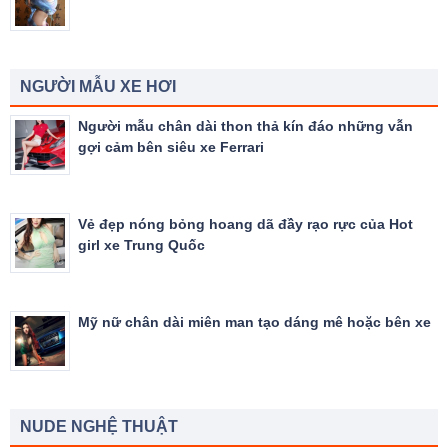
NGƯỜI MẪU XE HƠI
Người mẫu chân dài thon thả kín đáo những vẫn
gợi cảm bên siêu xe Ferrari
Vẻ đẹp nóng bỏng hoang dã đầy rạo rực của Hot
girl xe Trung Quốc
Mỹ nữ chân dài miên man tạo dáng mê hoặc bên xe
NUDE NGHỆ THUẬT