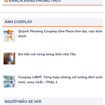
KHÁCH HÀNG PHONG THỦY
ẢNH COSPLAY
Quỳnh Phương Cosplay One Piece thơ dại, cực kích
thích
Em tiên nữ nóng bỏng thời nhà Tần
Cosplay LMHT: Tổng hợp những nữ tướng Ahri xinh
tươi, sexy nhất – Phần 1
NGƯỜI MẪU XE HƠI