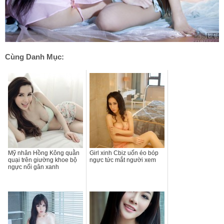
Cùng Danh Mục:
Mỹ nhân Hồng Kông quằn
Girl xinh Cbiz uốn éo bóp
quại trên giường khoe bộ
ngực tức mắt người xem
ngực nổi gân xanh