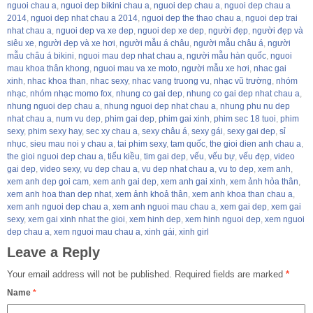
nguoi chau a
,
nguoi dep bikini chau a
,
nguoi dep chau a
,
nguoi dep chau a
2014
,
nguoi dep nhat chau a 2014
,
nguoi dep the thao chau a
,
nguoi dep trai
nhat chau a
,
nguoi dep va xe dep
,
nguoi dep xe dep
,
người đẹp
,
người đẹp và
siêu xe
,
người đẹp và xe hơi
,
người mẫu á châu
,
người mẫu châu á
,
người
mẫu châu á bikini
,
nguoi mau dep nhat chau a
,
người mẫu hàn quốc
,
nguoi
mau khoa thân khong
,
nguoi mau va xe moto
,
người mẫu xe hơi
,
nhac gai
xinh
,
nhac khoa than
,
nhac sexy
,
nhac vang truong vu
,
nhạc vũ trường
,
nhóm
nhạc
,
nhóm nhạc momo fox
,
nhung co gai dep
,
nhung co gai dep nhat chau a
,
nhung nguoi dep chau a
,
nhung nguoi dep nhat chau a
,
nhung phu nu dep
nhat chau a
,
num vu dep
,
phim gai dep
,
phim gai xinh
,
phim sec 18 tuoi
,
phim
sexy
,
phim sexy hay
,
sec xy chau a
,
sexy châu á
,
sexy gái
,
sexy gai dep
,
sỉ
nhục
,
sieu mau noi y chau a
,
tai phim sexy
,
tam quốc
,
the gioi dien anh chau a
,
the gioi nguoi dep chau a
,
tiểu kiều
,
tim gai dep
,
vếu
,
vếu bự
,
vếu đẹp
,
video
gai dep
,
video sexy
,
vu dep chau a
,
vu dep nhat chau a
,
vu to dep
,
xem anh
,
xem anh dep goi cam
,
xem anh gai dep
,
xem anh gai xinh
,
xem ảnh hỏa thân
,
xem anh hoa than dep nhat
,
xem ảnh khoả thân
,
xem anh khoa than chau a
,
xem anh nguoi dep chau a
,
xem anh nguoi mau chau a
,
xem gai dep
,
xem gai
sexy
,
xem gai xinh nhat the gioi
,
xem hinh dep
,
xem hinh nguoi dep
,
xem nguoi
dep chau a
,
xem nguoi mau chau a
,
xinh gái
,
xinh girl
Leave a Reply
Your email address will not be published.
Required fields are marked
*
Name
*