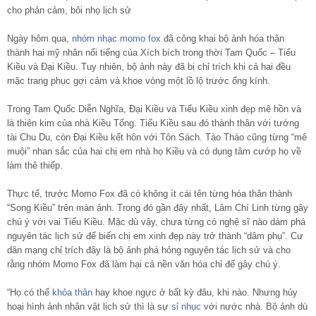
cho phản cảm, bôi nhọ lịch sử
Ngày hôm qua,
nhóm nhạc momo fox
đã công khai bộ ảnh hóa thân
thành hai mỹ nhân nổi tiếng của Xích bích trong thời Tam Quốc – Tiểu
Kiều và Đại Kiều. Tuy nhiên, bộ ảnh này đã bị chỉ trích khi cả hai đều
mặc trang phục gợi cảm và khoe vòng một lồ lộ trước ống kính.
Trong Tam Quốc Diễn Nghĩa, Đại Kiều và Tiểu Kiều xinh đẹp mê hồn và
là thiên kim của nhà Kiều Tống. Tiểu Kiều sau đó thành thân với tướng
tài Chu Du, còn Đại Kiều kết hôn với Tôn Sách. Tào Tháo cũng từng “mê
muội” nhan sắc của hai chị em nhà họ Kiều và có dụng tâm cướp họ về
làm thê thiếp.
Thực tế, trước Momo Fox đã có không ít cái tên từng hóa thân thành
“Song Kiều” trên màn ảnh. Trong đó gần đây nhất, Lâm Chí Linh từng gây
chú ý với vai Tiểu Kiều. Mặc dù vậy, chưa từng có nghệ sĩ nào dám phá
nguyên tác lịch sử để biến chị em xinh đẹp này trở thành “dâm phụ”. Cư
dân mạng chỉ trích đây là bộ ảnh phá hỏng nguyên tác lịch sử và cho
rằng nhóm Momo Fox đã làm hại cả nền văn hóa chỉ để gây chú ý.
“Họ có thể
khỏa thân
hay khoe ngực ở bất kỳ đâu, khi nào. Nhưng hủy
hoại hình ảnh nhân vật lịch sử thì là sự
sỉ nhục
với nước nhà. Bộ ảnh dù