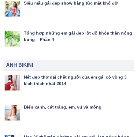
Siêu mẫu gái đẹp show hàng tức mắt khó đỡ
Tổng hợp những em gái đẹp lột đồ khỏa thân nóng
bỏng – Phần 4
ẢNH BIKINI
Nét đẹp thơ dại chết người của em gái có vòng 3
kích thích nhất 2014
Biển xanh, cát trắng, em, vú và mông
Học 36 thế trên giường với em gái đẹp nóng bỏng –