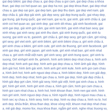
gai dep bikini
,
gai dep chau a
,
gai dep chau a goi cam
,
gai dep chau a khoa
than
,
gai dep coi het quan ao
,
gai dep ha noi
,
gai dep khoa than
,
gai dep nhat
chau a
,
gai dep sai gon
,
gai dep tam
,
gai dep thu dam
,
gai dep viet nam
,
gái
đẹp châu á
,
gái đẹp gái xinh
,
gái đẹp sexy
,
gái đẹp trung quốc
,
gai nhay dep
,
gai trung
,
gái trung quốc
,
gai viet nam
,
gai vu to
,
gai xinh
,
gái xinh châu á
,
gai
xinh coi het quan ao
,
gai xinh dep
,
gai xinh dit nhau
,
gái xinh facebook
,
gai
xinh gai dep
,
gái xinh gợi cảm
,
gai xinh lam tinh
,
gai xinh nhat ban sexy
,
gai
xinh nhay
,
gai xinh sexy
,
gai xinh thu dam
,
gái xinh trung quốc
,
gai xinh tu
suong
,
gai xinh vu to
,
gaixinh
,
girl châu á
,
girl dep sexy
,
girl gợi cảm
,
girl nóng
,
girl sexy
,
girl viet xinh
,
girl xinh bikini
,
girl xinh bikini chau a
,
girl xinh châu á
,
girl xinh chau a bikini
,
girl xinh cute
,
girl xinh de thuong
,
girl xinh facebook
,
girl
xinh gai dep
,
girl xinh japan
,
girl xinh kute
,
girl xinh nhat ban
,
girl xinh nhat
chau a
,
girl xinh nhất việt nam
,
girl xinh sexy
,
girl xinh trung quoc
,
girl xinh tu
suong
,
Girl xinhgirl xinh 9x
,
girlxinh
,
hinh anh bikini dep nhat chau a
,
hinh anh
dep nhat
,
hinh anh gai dep
,
hinh anh gai dep chau a
,
hình ảnh gái đẹp
,
hình
ảnh gái hot
,
hình ảnh gái xinh
,
hinh anh girl xinh kute
,
hinh anh goi cam chau
a
,
hình ảnh hot
,
hinh anh nguoi dep chau a
,
hinh bikini dep
,
hình con gái đẹp
,
hinh dep
,
hinh dep nhat
,
hinh gai chau a
,
hinh gai dep
,
hình gái đẹp châu á
,
hình gái đẹp gợi cảm
,
hình gái sexy
,
hình gái việt
,
hinh gai xinh chau a
,
hinh
girl
,
hình girl xinh
,
hinh girl xinh chau a
,
hình gợi cảm
,
hinh goi cam chau a
,
hinh goi cam nhat chau a
,
hinh hot
,
hinh khoan than
,
hinh nen gai xinh
,
hinh
nen girl xinh
,
hinh nguoi dep chau a
,
hình người đẹp
,
hinh nguoi mau chau a
,
hinh sec xy chau a
,
hình sexy
,
hinh vu dep
,
hinh vu dep chau a
,
hinh vu to
,
hot
anh dep
,
khỏa thân
,
khoa than dep
,
khoe vòng một
,
khuon mat dep nhat chau
a
,
mê gái đẹp
,
momo fox
,
mua khoa than
,
ngắm girl xinh
,
nghe nhac truong vu
,