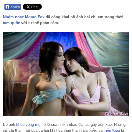
Nhóm nhạc
Momo Fox
đã công khai bộ ảnh hai chị em trong thời
tam quốc
với tư thế phản cảm.
Bộ ảnh
khoe vòng một
lồ lộ của nhóm nhạc đại lục gây xôn xao. Những
cử chỉ thân mật của cả hai khi hóa thân thành Đại Kiều và
Tiểu Kiều
bị