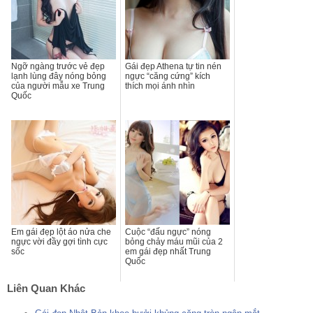
Ngỡ ngàng trước vẻ đẹp
Gái đẹp Athena tự tin nén
lạnh lùng đây nóng bỏng
ngực “căng cứng” kích
của người mẫu xe Trung
thích mọi ánh nhìn
Quốc
Em gái đẹp lột áo nửa che
Cuộc “đấu ngực” nóng
ngực vời đầy gợi tình cực
bỏng chảy máu mũi của 2
sốc
em gái đẹp nhất Trung
Quốc
Liên Quan Khác