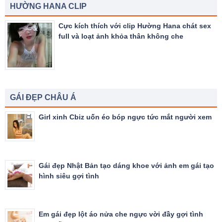
HƯỜNG HANA CLIP
Cực kích thích với clip Hường Hana chát sex
full và loạt ảnh khỏa thân không che
GÁI ĐẸP CHÂU Á
Girl xinh Cbiz uốn éo bóp ngực tức mắt người xem
Gái đẹp Nhật Bản tạo dáng khoe với ảnh em gái tạo
hình siêu gợi tình
Em gái đẹp lột áo nửa che ngực vời đầy gợi tình