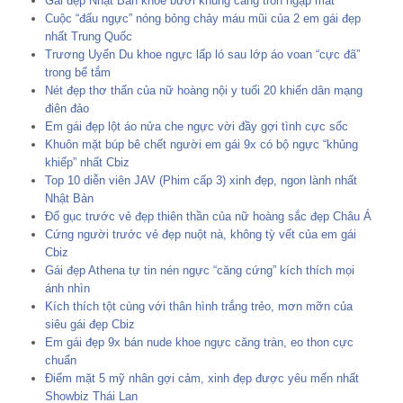
Gái đẹp Nhật Bản khoe bưởi khủng căng tròn ngập mắt
Cuộc “đấu ngực” nóng bỏng chảy máu mũi của 2 em gái đẹp
nhất Trung Quốc
Trương Uyển Du khoe ngực lấp ló sau lớp áo voan “cực đã”
trong bể tắm
Nét đẹp thơ thẩn của nữ hoàng nội y tuổi 20 khiến dân mạng
điên đảo
Em gái đẹp lột áo nửa che ngực vời đầy gợi tình cực sốc
Khuôn mặt búp bê chết người em gái 9x có bộ ngực “khủng
khiếp” nhất Cbiz
Top 10 diễn viên JAV (Phim cấp 3) xinh đẹp, ngon lành nhất
Nhật Bản
Đổ gục trước vẻ đẹp thiên thần của nữ hoàng sắc đẹp Châu Á
Cứng người trước vẻ đẹp nuột nà, không tỳ vết của em gái
Cbiz
Gái đẹp Athena tự tin nén ngực “căng cứng” kích thích mọi
ánh nhìn
Kích thích tột cùng với thân hình trắng trẻo, mơn mỡn của
siêu gái đẹp Cbiz
Em gái đẹp 9x bán nude khoe ngực căng tràn, eo thon cực
chuẩn
Điểm mặt 5 mỹ nhân gợi cảm, xinh đẹp được yêu mến nhất
Showbiz Thái Lan