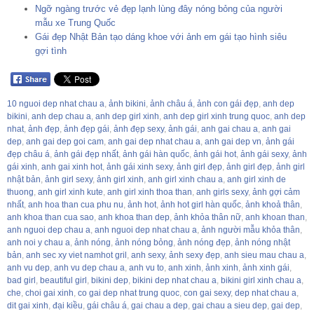
Ngỡ ngàng trước vẻ đẹp lạnh lùng đây nóng bỏng của người
mẫu xe Trung Quốc
Gái đẹp Nhật Bản tạo dáng khoe với ảnh em gái tạo hình siêu
gợi tình
10 nguoi dep nhat chau a
,
ảnh bikini
,
ảnh châu á
,
ảnh con gái đẹp
,
anh dep
bikini
,
anh dep chau a
,
anh dep girl xinh
,
anh dep girl xinh trung quoc
,
anh dep
nhat
,
ảnh đẹp
,
ảnh đẹp gái
,
ảnh đẹp sexy
,
ảnh gái
,
anh gai chau a
,
anh gai
dep
,
anh gai dep goi cam
,
anh gai dep nhat chau a
,
anh gai dep vn
,
ảnh gái
đẹp châu á
,
ảnh gái đẹp nhất
,
ảnh gái hàn quốc
,
ảnh gái hot
,
ảnh gái sexy
,
ảnh
gái xinh
,
anh gai xinh hot
,
ảnh gái xinh sexy
,
ảnh girl đẹp
,
ảnh girl đẹp
,
ảnh girl
nhật bản
,
ảnh girl sexy
,
ảnh girl xinh
,
anh girl xinh chau a
,
anh girl xinh de
thuong
,
anh girl xinh kute
,
anh girl xinh thoa than
,
anh girls sexy
,
ảnh gợi cảm
nhất
,
anh hoa than cua phu nu
,
ảnh hot
,
ảnh hot girl hàn quốc
,
ảnh khoả thân
,
anh khoa than cua sao
,
anh khoa than dep
,
ảnh khỏa thân nữ
,
anh khoan than
,
anh nguoi dep chau a
,
anh nguoi dep nhat chau a
,
ảnh người mẫu khỏa thân
,
anh noi y chau a
,
ảnh nóng
,
ảnh nóng bỏng
,
ảnh nóng đẹp
,
ảnh nóng nhật
bản
,
anh sec xy viet namhot gril
,
anh sexy
,
ảnh sexy đẹp
,
anh sieu mau chau a
,
anh vu dep
,
anh vu dep chau a
,
anh vu to
,
anh xinh
,
ảnh xinh
,
ảnh xinh gái
,
bad girl
,
beautiful girl
,
bikini dep
,
bikini dep nhat chau a
,
bikini girl xinh chau a
,
che
,
choi gai xinh
,
co gai dep nhat trung quoc
,
con gai sexy
,
dep nhat chau a
,
dit gai xinh
,
đại kiều
,
gái châu á
,
gai chau a dep
,
gai chau a sieu dep
,
gai dep
,