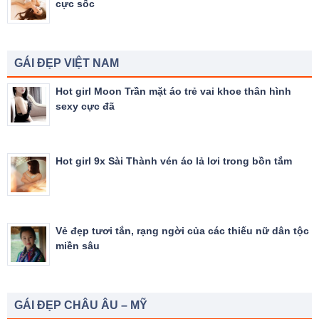
cực sốc
GÁI ĐẸP VIỆT NAM
Hot girl Moon Trần mặt áo trẻ vai khoe thân hình
sexy cực đã
Hot girl 9x Sài Thành vén áo lả lơi trong bồn tắm
Vẻ đẹp tươi tắn, rạng ngời của các thiếu nữ dân tộc
miền sâu
GÁI ĐẸP CHÂU ÂU – MỸ