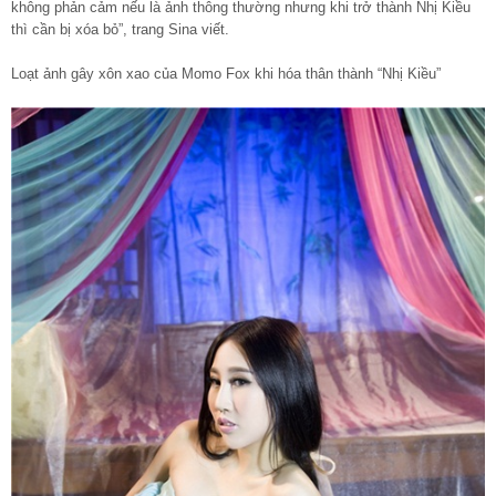
không phản cảm nếu là ảnh thông thường nhưng khi trở thành Nhị Kiều
thì cần bị xóa bỏ”, trang Sina viết.
Loạt ảnh gây xôn xao của Momo Fox khi hóa thân thành “Nhị Kiều”