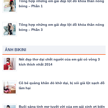
Tổng hợp những em gái đẹp lột đồ khỏa thân nóng
bỏng – Phần 1
Tổng hợp những em gái đẹp lột đồ khỏa thân nóng
bỏng – Phần 3
ẢNH BIKINI
Nét đẹp thơ dại chết người của em gái có vòng 3
kích thích nhất 2014
Cô bé quàng khăn đỏ khờ dại, bị sói già lột sạch đồ
làm hại
Buổi sáng tinh mơ tuyệt vời của em gái xinh ơt biển