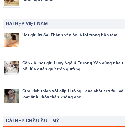
GÁI ĐẸP VIỆT NAM
Hot girl 9x Sài Thành vén áo lả lơi trong bồn tắm
Cặp đôi hot girl Lucy Ngố & Trương Yến cùng nhau
nô đùa quấn quít trên giường
Cực kích thích với clip Hường Hana chát sex full và
loạt ảnh khỏa thân không che
GÁI ĐẸP CHÂU ÂU – MỸ