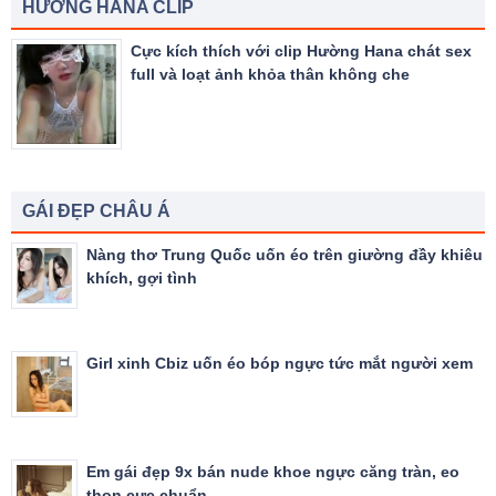
HƯỜNG HANA CLIP
Cực kích thích với clip Hường Hana chát sex
full và loạt ảnh khỏa thân không che
GÁI ĐẸP CHÂU Á
Nàng thơ Trung Quốc uốn éo trên giường đầy khiêu
khích, gợi tình
Girl xinh Cbiz uốn éo bóp ngực tức mắt người xem
Em gái đẹp 9x bán nude khoe ngực căng tràn, eo
thon cực chuẩn