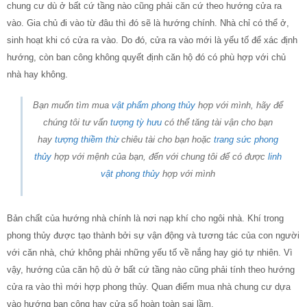
chung cư dù ở bất cứ tầng nào cũng phải căn cứ theo hướng cửa ra
vào. Gia chủ đi vào từ đâu thì đó sẽ là hướng chính. Nhà chỉ có thể ở,
sinh hoạt khi có cửa ra vào. Do đó, cửa ra vào mới là yếu tố để xác định
hướng, còn ban công không quyết định căn hộ đó có phù hợp với chủ
nhà hay không.
Bạn muốn tìm mua
vật phẩm phong thủy
hợp với mình, hãy để
chúng tôi tư vấn
tượng tỳ hưu
có thể tăng tài vận cho bạn
hay
tượng thiềm thừ
chiêu tài cho bạn hoặc
trang sức phong
thủy
hợp với mệnh của bạn, đến với chung tôi để có được
linh
vật phong thủy
hợp với mình
Bản chất của hướng nhà chính là nơi nạp khí cho ngôi nhà. Khí trong
phong thủy được tạo thành bởi sự vận động và tương tác của con người
với căn nhà, chứ không phải những yếu tố về nắng hay gió tự nhiên. Vì
vậy, hướng của căn hộ dù ở bất cứ tầng nào cũng phải tính theo hướng
cửa ra vào thì mới hợp phong thủy. Quan điểm mua nhà chung cư dựa
vào hướng ban công hay cửa sổ hoàn toàn sai lầm.