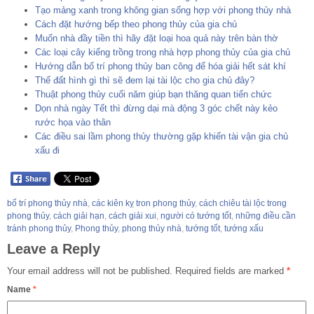
Tạo mảng xanh trong không gian sống hợp với phong thủy nhà
Cách đặt hướng bếp theo phong thủy của gia chủ
Muốn nhà đầy tiền thì hãy đặt loại hoa quả này trên bàn thờ
Các loại cây kiểng trồng trong nhà hợp phong thủy của gia chủ
Hướng dẫn bố trí phong thủy ban công để hóa giải hết sát khí
Thế đất hình gì thì sẽ đem lại tài lộc cho gia chủ đây?
Thuật phong thủy cuối năm giúp bạn thăng quan tiến chức
Dọn nhà ngày Tết thì đừng dại mà động 3 góc chết này kẻo
rước họa vào thân
Các điều sai lầm phong thủy thường gặp khiến tài vận gia chủ
xấu đi
bố trí phong thủy nhà
,
các kiên kỵ tron phong thủy
,
cách chiêu tài lộc trong
phong thủy
,
cách giải hạn
,
cách giải xui
,
người có tướng tốt
,
những điều cần
tránh phong thủy
,
Phong thủy
,
phong thủy nhà
,
tướng tốt
,
tướng xấu
Leave a Reply
Your email address will not be published.
Required fields are marked
*
Name
*