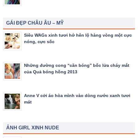
GÁI ĐẸP CHÂU ÂU – MỸ
Siêu WAGs xinh tươi hớ hên lộ hàng vòng một cực
nóng, cực sốc
Những đường cong “căn bóng” bốc lửa cháy mắt
của Quả bóng hồng 2013
Anne V cởi áo hòa mình vào dòng nước xanh tươi
mát
ẢNH GIRL XINH NUDE