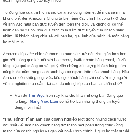
doanh nghiệp càng cao bấy nhiêu.
Tự động hóa quá trình chia sẻ. Có ai sử dụng internet để mua sắm mà
không biết đến Amazon? Chúng ta biết rằng đấy chính là công ty đi đầu
về lĩnh vực mua bán trực tuyến trên toàn thế giới, và không gì có thể
ngăn cản họ xã hội hóa quá trình mua sắm trực tuyến của khách hàng
nhằm để khách hàng chia sẻ với bạn bè, gia đình của mình về món hàng
họ mới mua.
Amazon giúp việc chia sẻ thông tin mua sắm trở nên đơn giản hơn bao
giờ hết thông qua kết nối với Facebook, Twitter hoặc bằng email, từ đó
tăng hiệu quả quảng bá và gợi ý đến những đối tượng khách hàng tiềm
năng khác nằm trong danh sách bạn bè người thân của khách hàng. Nếu
Amazon còn không ngại việc kêu gọi khách hàng chia sẻ với mọi người
về trải nghiệm mua sắm, tại sao doanh nghiệp của bạn lại chần chừ?
Vấn đề
Tìm Việc
hiện nay khá khó khăn, nhưng bạn đừng quá
lo lắng,
Mang Viec Lam
sẽ hỗ trợ bạn những thông tin tuyển
dụng mới nhất!
“Phủ sóng” hình ảnh của doanh nghiệp
Một trong những cách tuyệt
vời nhất để đảm bảo khách hàng trở thành một phần trong cộng đồng
mạng của doanh nghiệp và gắn kết nhiều hơn chính là giúp họ thật sự dễ