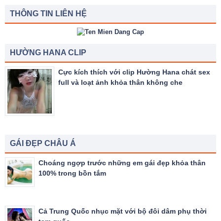
THÔNG TIN LIÊN HỆ
HƯỜNG HANA CLIP
Cực kích thích với clip Hường Hana chát sex
full và loạt ảnh khỏa thân không che
GÁI ĐẸP CHÂU Á
Choáng ngợp trước những em gái đẹp khỏa thân
100% trong bồn tắm
Cả Trung Quốc nhục mặt với bộ đôi dâm phụ thời