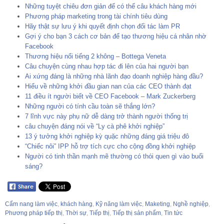
Những tuyệt chiêu đơn giản để có thể câu khách hàng mới
Phương pháp marketing trong tài chính tiêu dùng
Hãy thật sự lưu ý khi quyết định chọn đối tác làm PR
Gợi ý cho bạn 3 cách cơ bản để tạo thương hiệu cá nhân nhờ
Facebook
Thương hiệu nổi tiếng 2 không – Bottega Veneta
Câu chuyện cùng nhau hợp tác đi lên của hai người bạn
Ai xứng đáng là những nhà lãnh đạo doanh nghiệp hàng đầu?
Hiểu về những khởi đầu gian nan của các CEO thành đạt
11 điều ít người biết về CEO Facebook – Mark Zuckerberg
Những người có tính cầu toàn sẽ thắng lớn?
7 lĩnh vực này phụ nữ dễ dàng trở thành người thống trị
câu chuyện đáng nói về “Ly cà phê khởi nghiệp”
13 ý tưởng khởi nghiệp kỳ quặc những đáng giá triệu đô
“Chiếc nôi” IPP hỗ trợ tích cực cho cộng đồng khởi nghiệp
Người có tinh thần mạnh mẽ thường có thói quen gì vào buổi
sáng?
Cẩm nang làm việc
,
khách hàng
,
Kỹ năng làm việc
,
Maketing
,
Nghề nghiệp
,
Phương pháp tiếp thị
,
Thời sự
,
Tiếp thị
,
Tiếp thị sản phẩm
,
Tin tức