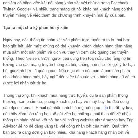
nghiệm đó bằng việc kết nối bảng khảo sát với những trang Facebook,
Twitter, Google+ và nhiều trang mạng xã hội khác mà khách hàng có thể
truyền miệng về việc tham dự chương trình khuyến mãi ấy của bạn.
Tạo ra một chu kỳ phản hồi ý kiến
Ngày nay, các thông tin nhận xét sản phẩm trực tuyến tỏ ra lợi hại hơn
bao giờ hết, đến mức chúng có thể khuyến khích khách hàng tiềm năng
mua sắm một sản phẩm và dịch vụ thay vì xem các quảng cáo truyền
thống. Theo Nielsen, 92% người tiêu dùng trên toàn cầu cho rằng họ tin
tưởng vào các mạng truyền thông xã hội, chẳng hạn như lời gợi ý từ bạn
bè, gia đình hơn là quảng cáo. Nếu mục đích của bạn là bán sản phẩm
cho khách hàng mới, hãy nghĩ đến việc tiếp xúc với khách hàng cũ để có
được lời nhận xét từ họ.
Thông thường, khi khách mua hàng trực tuyến, dù là sản phẩm thông
thường, sản phẩm ảo, phòng khách sạn hay vé máy bay, họ đều cung
cấp địa chỉ email. Email cá nhân chính là một công cụ
tiếp thị
rất uy lực,
nên hãy đảm bảo rằng bạn sẽ gửi đến họ những email theo dõi để nhận
thông tin phản hồi và kết nối họ với những website như Amazon hay Trip
Advisor để họ dễ dàng đăng tải vài dòng nhận xét của mình. Quá trình
bạn tạo ra càng đơn giản bao nhiêu, khả năng khách hàng nhận xét về