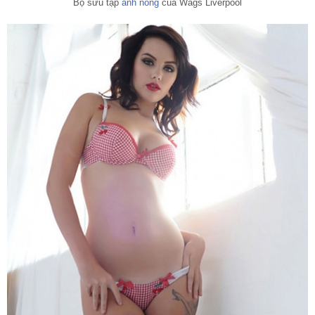
Bộ sưu tập
ảnh nóng
của Wags Liverpool