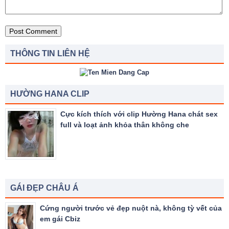
THÔNG TIN LIÊN HỆ
HƯỜNG HANA CLIP
Cực kích thích với clip Hường Hana chát sex
full và loạt ảnh khỏa thân không che
GÁI ĐẸP CHÂU Á
Cứng người trước vẻ đẹp nuột nà, không tỳ vết của
em gái Cbiz