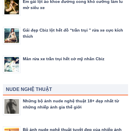
Em gái lột áo khoe đường cong khó cưỡng làm lu
mờ siêu xe
Gái đẹp Cbiz lột hết đồ “trần trụi ” rửa xe cực kích
thích
Màn rửa xe trần trụi hết cở mỹ nhân Cbiz
NUDE NGHỆ THUẬT
Những bộ ảnh nude nghệ thuật 18+ đẹp nhất từ
những nhiếp ảnh gia thế giới
Bộ ảnh nude nghệ thuật tuyệt đẹp của nhiếp ảnh