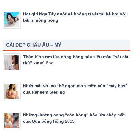
Hot girl Nga Tây nuột nà không tì vết tại bể bơi với
bikini nóng bỏng
GÁI ĐẸP CHÂU ÂU – MỸ
Thân hình rực lửa nóng bỏng của siêu mẫu “sát cầu
thủ” xứ mì ống
Nhứt mắt với cơ thể ngon mơn mỡn của “máy bay”
của Raheem Sterling
Những đường cong “căn bóng” bốc lửa cháy mắt
của Quả bóng hồng 2013