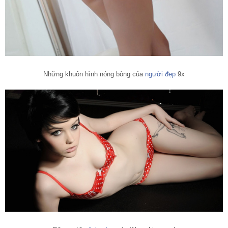
Những khuôn hình nóng bỏng của
người đẹp
9x