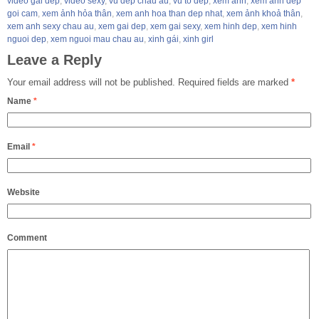
video gai dep
,
video sexy
,
vu dep chau au
,
vu to dep
,
xem anh
,
xem anh dep
goi cam
,
xem ảnh hỏa thân
,
xem anh hoa than dep nhat
,
xem ảnh khoả thân
,
xem anh sexy chau au
,
xem gai dep
,
xem gai sexy
,
xem hinh dep
,
xem hinh
nguoi dep
,
xem nguoi mau chau au
,
xinh gái
,
xinh girl
Leave a Reply
Your email address will not be published.
Required fields are marked
*
Name
*
Email
*
Website
Comment