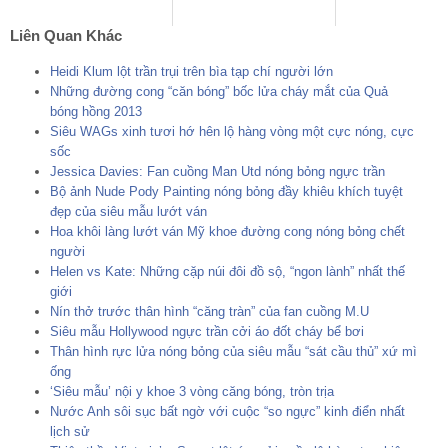
Liên Quan Khác
Heidi Klum lột trần trụi trên bìa tạp chí người lớn
Những đường cong “căn bóng” bốc lửa cháy mắt của Quả
bóng hồng 2013
Siêu WAGs xinh tươi hớ hên lộ hàng vòng một cực nóng, cực
sốc
Jessica Davies: Fan cuồng Man Utd nóng bỏng ngực trần
Bộ ảnh Nude Pody Painting nóng bỏng đầy khiêu khích tuyệt
đẹp của siêu mẫu lướt ván
Hoa khôi làng lướt ván Mỹ khoe đường cong nóng bỏng chết
người
Helen vs Kate: Những cặp núi đôi đồ sộ, “ngon lành” nhất thế
giới
Nín thở trước thân hình “căng tràn” của fan cuồng M.U
Siêu mẫu Hollywood ngực trần cởi áo đốt cháy bể bơi
Thân hình rực lửa nóng bỏng của siêu mẫu “sát cầu thủ” xứ mì
ống
‘Siêu mẫu’ nội y khoe 3 vòng căng bóng, tròn trịa
Nước Anh sôi sục bất ngờ với cuộc “so ngực” kinh điển nhất
lịch sử