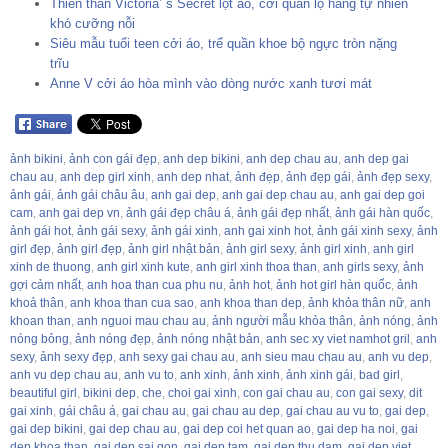
Thiên thần Victoria’ s Secret lột áo, cởi quần lộ hàng tự nhiên
khó cưỡng nỗi
Siêu mẫu tuổi teen cởi áo, trể quần khoe bộ ngực tròn nặng
trĩu
Anne V cởi áo hòa mình vào dòng nước xanh tươi mát
ảnh bikini
,
ảnh con gái đẹp
,
anh dep bikini
,
anh dep chau au
,
anh dep gai
chau au
,
anh dep girl xinh
,
anh dep nhat
,
ảnh đẹp
,
ảnh đẹp gái
,
ảnh đẹp sexy
,
ảnh gái
,
ảnh gái châu âu
,
anh gai dep
,
anh gai dep chau au
,
anh gai dep goi
cam
,
anh gai dep vn
,
ảnh gái đẹp châu á
,
ảnh gái đẹp nhất
,
ảnh gái hàn quốc
,
ảnh gái hot
,
ảnh gái sexy
,
ảnh gái xinh
,
anh gai xinh hot
,
ảnh gái xinh sexy
,
ảnh
girl đẹp
,
ảnh girl đẹp
,
ảnh girl nhật bản
,
ảnh girl sexy
,
ảnh girl xinh
,
anh girl
xinh de thuong
,
anh girl xinh kute
,
anh girl xinh thoa than
,
anh girls sexy
,
ảnh
gợi cảm nhất
,
anh hoa than cua phu nu
,
ảnh hot
,
ảnh hot girl hàn quốc
,
ảnh
khoả thân
,
anh khoa than cua sao
,
anh khoa than dep
,
ảnh khỏa thân nữ
,
anh
khoan than
,
anh nguoi mau chau au
,
ảnh người mẫu khỏa thân
,
ảnh nóng
,
ảnh
nóng bỏng
,
ảnh nóng đẹp
,
ảnh nóng nhật bản
,
anh sec xy viet namhot gril
,
anh
sexy
,
ảnh sexy đẹp
,
anh sexy gai chau au
,
anh sieu mau chau au
,
anh vu dep
,
anh vu dep chau au
,
anh vu to
,
anh xinh
,
ảnh xinh
,
ảnh xinh gái
,
bad girl
,
beautiful girl
,
bikini dep
,
che
,
choi gai xinh
,
con gai chau au
,
con gai sexy
,
dit
gai xinh
,
gái châu á
,
gai chau au
,
gai chau au dep
,
gai chau au vu to
,
gai dep
,
gai dep bikini
,
gai dep chau au
,
gai dep coi het quan ao
,
gai dep ha noi
,
gai
dep khoa than
,
gai dep sai gon
,
gai dep tam
,
gai dep thu dam
,
gai dep viet