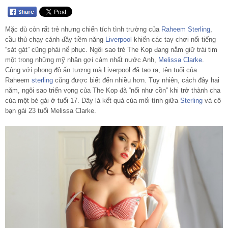
Mặc dù còn rất trẻ nhưng chiến tích tình trường của
Raheem Sterling
,
cầu thủ chạy cánh đầy tiềm năng
Liverpool
khiến các tay chơi nổi tiếng
“sát gát” cũng phải nể phục. Ngôi sao trẻ The Kop đang nắm giữ trái tim
một trong những mỹ nhân gợi cảm nhất nước Anh,
Melissa Clarke
.
Cùng với phong độ ấn tượng mà Liverpool đã tạo ra, tên tuổi của
Raheem
sterling
cũng được biết đến nhiều hơn. Tuy nhiên, cách đây hai
năm, ngôi sao triển vọng của The Kop đã “nổi như cồn” khi trở thành cha
của một bé gái ở tuổi 17. Đây là kết quả của mối tình giữa
Sterling
và cô
bạn gái 23 tuổi Melissa Clarke.