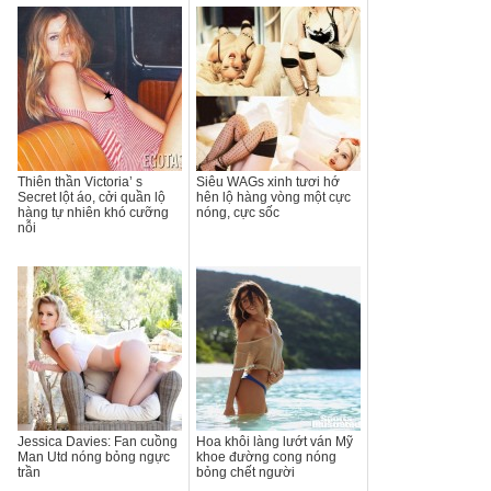
Thiên thần Victoria’ s
Siêu WAGs xinh tươi hớ
Secret lột áo, cởi quần lộ
hên lộ hàng vòng một cực
hàng tự nhiên khó cưỡng
nóng, cực sốc
nỗi
Jessica Davies: Fan cuồng
Hoa khôi làng lướt ván Mỹ
Man Utd nóng bỏng ngực
khoe đường cong nóng
trần
bỏng chết người