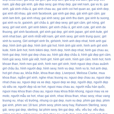
nam
,
gái đẹp gái xinh
,
gái đẹp sexy
,
gai nhay dep
,
gai viet nam
,
gai vu to
,
gai
xinh
,
gái xinh châu á
,
gai xinh chau au
,
gai xinh coi het quan ao
,
gai xinh dep
,
gai xinh dit nhau
,
gái xinh facebook
,
gai xinh gai dep
,
gái xinh gợi cảm
,
gai
xinh lam tinh
,
gai xinh nhay
,
gai xinh sexy
,
gai xinh thu dam
,
gai xinh tu suong
,
gai xinh vu to
,
gaixinh
,
girl châu á
,
girl dep sexy
,
girl gợi cảm
,
girl nóng
,
girl
sexy
,
girl viet xinh
,
girl xinh bikini
,
girl xinh châu á
,
girl xinh cute
,
girl xinh de
thuong
,
girl xinh facebook
,
girl xinh gai dep
,
girl xinh japan
,
girl xinh kute
,
girl
xinh nhat ban
,
girl xinh nhất việt nam
,
girl xinh sexy
,
girl xinh trung quoc
,
girl
xinh tu suong
,
Girl xinhgirl xinh 9x
,
girlxinh
,
hinh anh dep nhat
,
hinh anh gai
dep
,
hình ảnh gái đẹp
,
hình ảnh gái hot
,
hình ảnh gái xinh
,
hinh anh girl xinh
kute
,
hình ảnh hot
,
hinh bikini dep
,
hinh dep
,
hinh dep nhat
,
hinh gai chau au
,
hinh gai dep
,
hinh gai dep chau au
,
hình gái đẹp châu á
,
hình gái đẹp gợi cảm
,
hình gái sexy
,
hình gái việt
,
hinh girl
,
hình girl xinh
,
hình gợi cảm
,
hinh hot
,
hinh
khoan than
,
hinh nen gai xinh
,
hinh nen girl xinh
,
hinh nguoi dep chau auảnh
girl châu âu
,
hình người đẹp
,
hình sexy
,
hinh vu dep
,
hinh vu to
,
hot anh dep
,
hot girl chau au
,
khỏa thân
,
khoa than dep
,
Liverpool
,
Melissa Clarke
,
mua
khoa than
,
ngắm girl xinh
,
nghe nhac truong vu
,
nguoi dep chau au
,
nguoi dep
nhat chau au
,
nguoi dep va xe dep
,
nguoi dep xe dep
,
người đẹp
,
người đẹp
và siêu xe
,
người đẹp và xe hơi
,
nguoi mau chau au
,
người mẫu hàn quốc
,
nguoi mau khoa than chau au
,
nguoi mau khoa thân khong
,
nguoi mau va xe
moto
,
người mẫu xe hơi
,
nhac gai xinh
,
nhac khoa than
,
nhac sexy
,
nhac vang
truong vu
,
nhạc vũ trường
,
nhung co gai dep
,
num vu dep
,
phim gai dep
,
phim
gai xinh
,
phim sec 18 tuoi
,
phim sexy
,
phim sexy hay
,
Raheem Sterling
,
sexy
gái
,
sexy gai dep
,
sterling
,
tai phim sexy
,
tim gai dep
,
vếu
,
vếu bự
,
vếu đẹp
,