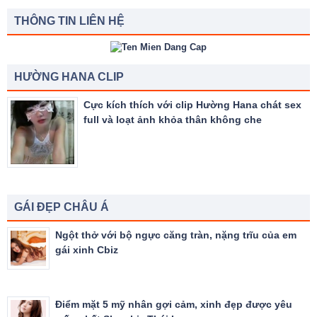
THÔNG TIN LIÊN HỆ
HƯỜNG HANA CLIP
Cực kích thích với clip Hường Hana chát sex
full và loạt ảnh khỏa thân không che
GÁI ĐẸP CHÂU Á
Ngột thở với bộ ngực căng tràn, nặng trĩu của em
gái xinh Cbiz
Điểm mặt 5 mỹ nhân gợi cảm, xinh đẹp được yêu