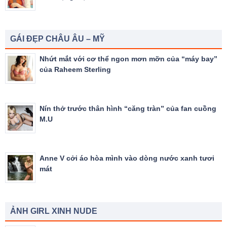
GÁI ĐẸP CHÂU ÂU – MỸ
Nhứt mắt với cơ thể ngon mơn mỡn của “máy bay”
của Raheem Sterling
Nín thở trước thân hình “căng tràn” của fan cuồng
M.U
Anne V cởi áo hòa mình vào dòng nước xanh tươi
mát
ẢNH GIRL XINH NUDE