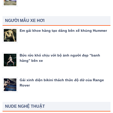
NGƯỜI MẪU XE HƠI
Em gái khoe hàng tạo dáng bên xế khủng Hummer
Bức rức khó chịu với bộ ảnh người đẹp “banh
hàng” bên xe
Gái xinh diện bikini thách thức độ dữ của Range
Rover
NUDE NGHỆ THUẬT