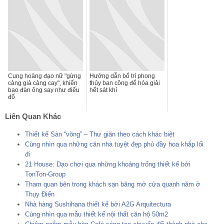
Cung hoàng đạo nữ "gừng
Hướng dẫn bố trí phong
càng già càng cay", khiến
thủy ban công để hóa giải
bao đàn ông say như điếu
hết sát khí
đổ
Liên Quan Khác
Thiết kế Sàn “võng” – Thư giãn theo cách khác biệt
Cùng nhìn qua những căn nhà tuyệt đẹp phủ đầy hoa khắp lối
đi
21 House: Dạo chơi qua những khoảng trống thiết kế bởi
TonTon-Group
Tham quan bên trong khách sạn băng mở cửa quanh năm ở
Thụy Điển
Nhà hàng Sushihana thiết kế bởi A2G Arquitectura
Cùng nhìn qua mẫu thiết kế nội thất căn hộ 50m2