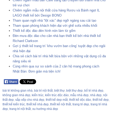
Chiêm ngắm mẫu bàn Café sáng tạo chuyển đổi thành nhà cho
trẻ vui chơi
Chiêm ngắm mẫu nội thất cửa hàng Rượu và Bánh ngọt IL
LAGO thiết kế bởi Design BONO
Tham quan ngôi nhà “lột xác” đẹp ngỡ ngàng sau cải tạo
Tham quan phòng khách hiện đại với ghế sofa nhiều khối
Thiết kế độc đáo đèn hình nón làm từ gốm
Đèn mưa độc đáo cho căn nhà bạn thiết kế bởi nhà thiết kế
Richard Clarkson
Gợi ý thiết kế trang trí ‘khu vườn ban công’ tuyệt đẹp cho ngôi
nhà hiện đại
Chia sẻ cách bài trí nhà hết bừa bộn với những vật dụng cũ đa
năng siêu rẻ
Cùng nhìn qua sự so sánh của 2 căn hộ mang phong cách
Nhật Bản: Đơn giản mà tiện ích!
bài trí không gian nhà
,
bài trí nội thất
,
biệt thự
,
biệt thự đẹp
,
bố trí nhà đẹp
,
không gian nhà đẹp
,
kiến trúc
,
kiến trúc độc đáo
,
mẫu nhà đẹp
,
nhà đẹp
,
nội
thất đẹp
,
sắp xếp cho nhà đẹp
,
thiết kế dẹp mắt
,
thiết kế dộc đáo
,
thiết kế đẹp
,
thiết kế kiến trúc
,
thiết kế nhà đẹp
,
thiết kế nội thất
,
trang trí đẹp
,
trang trí nhà
đẹp
,
trang trí nội thất
,
xu hướng nhà đẹp