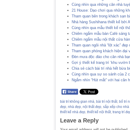
Cùng nhìn qua những căn nhà tuyệt
21 House: Dạo chơi qua những kho
Tham quan bên trong khách sạn 
Nhà hàng Sushihana thiết kế bởi A
Cùng nhìn qua mẫu thiết kế nội th
Chiêm ngắm mẫu bàn Café sáng tạo
Chiêm ngắm mẫu nội thất cửa hàn
Tham quan ngôi nhà “lột xác” đẹp 
Tham quan phòng khách hiện đại v
Đèn mưa độc đáo cho căn nhà bạn t
Gợi ý thiết kế trang trí ‘khu vườn
Chia sẻ cách bài trí nhà hết bừa 
Cùng nhìn qua sự so sánh của 2 c
Ngắm nhìn “Hút mắt” với hai căn h
bài trí không gian nhà
,
bài trí nội thất
,
bố trí 
đẹp
,
nhà đẹp
,
nội thất đẹp
,
sắp xếp cho nhà
thiết kế nhà đẹp
,
thiết kế nội thất
,
trang trí đẹ
Leave a Reply
Your email address will not be published.