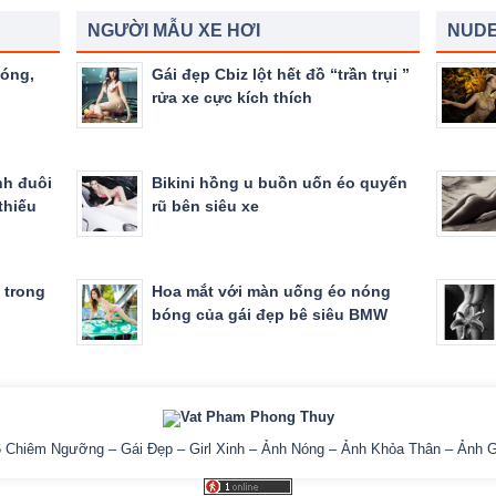
NGƯỜI MẪU XE HƠI
NUDE
nóng,
Gái đẹp Cbiz lột hết đồ “trần trụi ”
rửa xe cực kích thích
nh đuôi
Bikini hồng u buồn uốn éo quyến
thiếu
rũ bên siêu xe
 trong
Hoa mắt với màn uống éo nóng
bóng của gái đẹp bê siêu BMW
6
Chiêm Ngưỡng – Gái Đẹp – Girl Xinh – Ảnh Nóng – Ảnh Khỏa Thân – Ảnh G