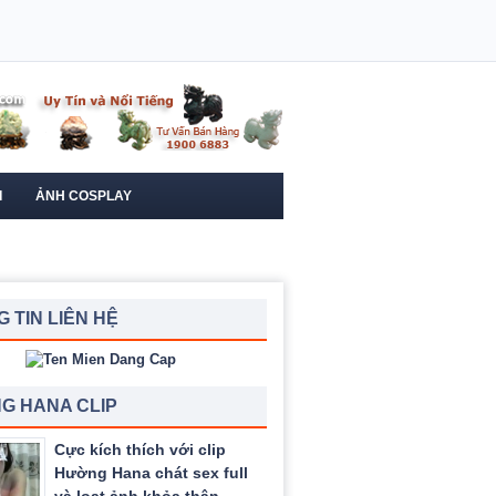
I
ẢNH COSPLAY
 TIN LIÊN HỆ
G HANA CLIP
Cực kích thích với clip
Hường Hana chát sex full