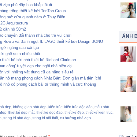
 đẹp phủ đầy hoa khắp lối đi
ảng trống thiết kế bởi TonTon-Group
băng mở cửa quanh năm ở Thụy Điển
2G Arquitectura
ất căn hộ 50m2
 chuyển đổi thành nhà cho trẻ vui chơi
ẢNH B
g Rượu và Bánh ngọt IL LAGO thiết kế bởi Design BONO
ngỡ ngàng sau cải tạo
ới ghế sofa nhiều khối
hiết kế bởi nhà thiết kế Richard Clarkson
 ban công’ tuyệt đẹp cho ngôi nhà hiện đại
bộn với những vật dụng cũ đa năng siêu rẻ
ăn hộ mang phong cách Nhật Bản: Đơn giản mà tiện ích!
ộ nhỏ có phong cách bài trí thông minh và cực thoáng
nhà đẹp
,
không gian nhà đẹp
,
kiến trúc
,
kiến trúc độc đáo
,
mẫu nhà
 đẹp
,
thiết kế dẹp mắt
,
thiết kế dộc đáo
,
thiết kế đẹp
,
thiết kế kiến trúc
,
p
,
trang trí nhà đẹp
,
trang trí nội thất
,
xu hướng nhà đẹp
Required fields are marked
*