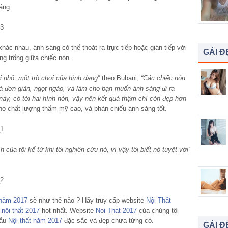
áng.
hác nhau, ánh sáng có thể thoát ra trực tiếp hoặc gián tiếp với
GÁI Đ
g trống giữa chiếc nón.
ơi nhỏ, một trò chơi của hình dạng”
theo Bubani,
“Các chiếc nón
là đơn giản, ngọt ngào, và làm cho bạn muốn ánh sáng đi ra
này, có tới hai hình nón, vậy nên kết quả thậm chí còn đẹp hơn
o chất lượng thẩm mỹ cao, và phản chiếu ánh sáng tốt.
 của tôi kể từ khi tôi nghiên cứu nó, vì vậy tôi biết nó tuyệt vời”
 năm 2017
sẽ như thế nảo ? Hãy truy cấp website
Nội Thất
nội thất 2017
hot nhất. Website
Noi That 2017
của chúng tôi
mẫu
Nội thất năm 2017
đặc sắc và đẹp chưa từng có.
GÁI Đ