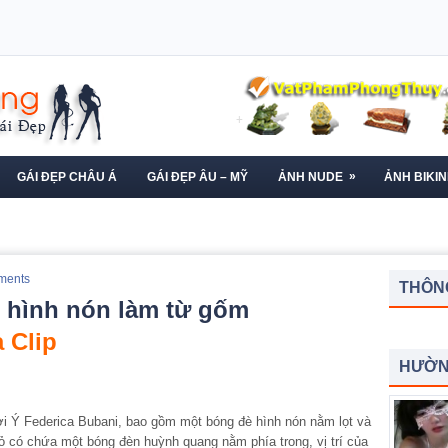
»
GÁI ĐẸP CHÂU Á
GÁI ĐẸP ÂU – MỸ
ẢNH NUDE
ẢNH BIKIN
ments
THÔNG
n hình nón làm từ gốm
 Clip
HƯỜN
ời Ý Federica Bubani, bao gồm một bóng đè hình nón nằm lọt và
 có chứa một bóng đèn huỳnh quang nằm phía trong, vị trí của