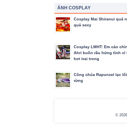
ẢNH COSPLAY
Cosplay Mai Shiranui quá 
quá sexy
Cosplay LMHT: Em cáo chí
Ahri buồn rầu hứng tình vì 
hơi trai trong
Công chúa Rapunzel lạc lối
rừng
© 202