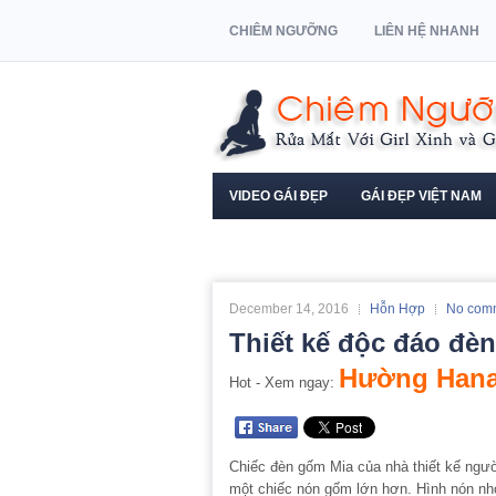
CHIÊM NGƯỠNG
LIÊN HỆ NHANH
VIDEO GÁI ĐẸP
GÁI ĐẸP VIỆT NAM
NGƯỜI MẪU XE HƠI
December 14, 2016
Hỗn Hợp
No com
Thiết kế độc đáo đè
Hường Hana
Hot - Xem ngay:
Chiếc đèn gốm Mia của nhà thiết kế ngư
một chiếc nón gốm lớn hơn. Hình nón nhỏ