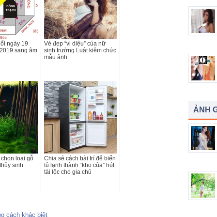
ổi ngày 19
Vẻ đẹp “vi diệu” của nữ
 2019 sang âm
sinh trường Luật kiêm chức
mẫu ảnh
ẢNH G
 chọn loại gỗ
Chia sẻ cách bài trí để biến
thủy sinh
tủ lạnh thành “kho của” hút
tài lộc cho gia chủ
eo cách khác biệt