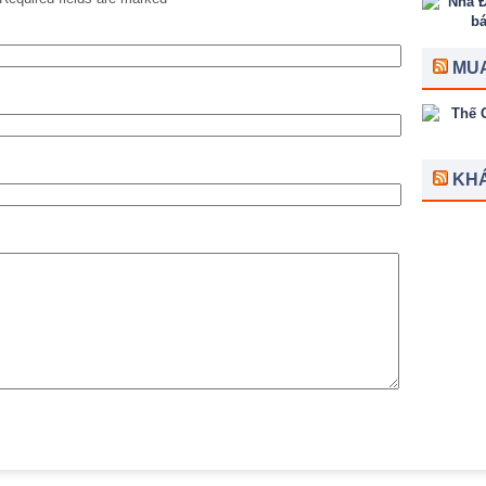
MUA
KH