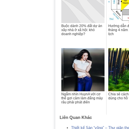
Buộc dành 20% đất dự án
Hướng dẫn đ
xây nhà ở xã hội: khó
tháng 4 năm
doanh nghiệp?
lịch
Ngắm nhìn HuynA với cơ
Chia sẻ cách
thể gợi cảm làm đấng mày
dùng cho hồ 
râu phải phát điên
Liên Quan Khác
Thiết kế Sàn “võng” – Thư giãn th