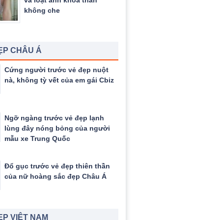
và loạt ảnh khỏa thân
không che
ẸP CHÂU Á
Cứng người trước vẻ đẹp nuột
nà, không tỳ vết của em gái Cbiz
Ngỡ ngàng trước vẻ đẹp lạnh
lùng đây nóng bỏng của người
mẫu xe Trung Quốc
Đổ gục trước vẻ đẹp thiên thần
của nữ hoàng sắc đẹp Châu Á
ẸP VIỆT NAM