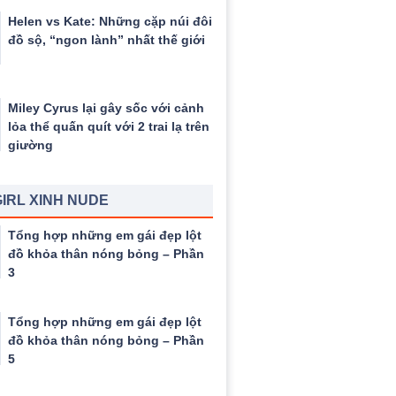
Helen vs Kate: Những cặp núi đôi
đồ sộ, “ngon lành” nhất thế giới
Miley Cyrus lại gây sốc với cảnh
lỏa thể quấn quít với 2 trai lạ trên
giường
IRL XINH NUDE
Tổng hợp những em gái đẹp lột
đồ khỏa thân nóng bỏng – Phần
3
Tổng hợp những em gái đẹp lột
đồ khỏa thân nóng bỏng – Phần
5