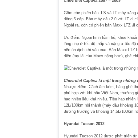
Chevrolet Captiva 2007 – 2009
Gồm các phiên bản: LS và LT máy xăng đ
động 5 cấp. Bản máy dầu 2.0 với LT đi c
Ngoài ra, còn có phiên bản Maxx LTZ đi 
Ưu điểm: Ngoại hình hầm hố, khoẻ khoắn v
lăng nhẹ ở tốc dộ thấp và nặng ở tốc độ
nên ổn định khi vào cua. Bản Maxx LTZ bị 
điện (tay lái của Maxx nặng hơn), ghế ch
Chevrolet Captiva là một trong những
Nhược điểm: Cách âm kém, hàng ghế thứ 3
phù hợp với khí hậu Việt Nam, thường gặp
hao nhiên liệu khá nhiều. Tiêu hao nhiê
12L/100km nội thành (máy dầu khoảng 1
đường trường và khoảng 14,5L/100km nộ
Hyundai Tucson 2012
Hyundai Tucson 2012 được phát triển từ