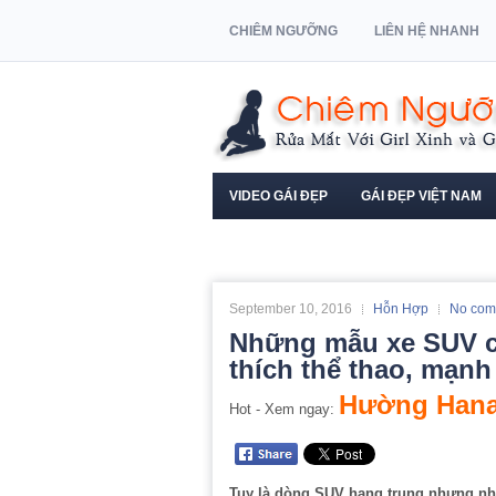
CHIÊM NGƯỠNG
LIÊN HỆ NHANH
VIDEO GÁI ĐẸP
GÁI ĐẸP VIỆT NAM
NGƯỜI MẪU XE HƠI
September 10, 2016
Hỗn Hợp
No com
Những mẫu xe SUV cũ
thích thể thao, mạn
Hường Hana
Hot - Xem ngay:
Tuy là dòng SUV hạng trung nhưng nhờ