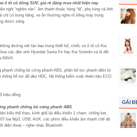
e ô tô cũ dòng SUV, giá rẻ đáng mua nhất hiện nay
iện nghi “nghèo nàn”, âm thanh thuộc hàng “tệ”, phụ tùng và linh
à chỉ có trong hãng, xe ồn thường nghe rõ tiếng máy trong
ông được sáng.
ững đường nét táo bạo trong thiết kế, chiếc xe ô tô cũ Kia
hua các đàn anh Hyundai Santa Fe hay Kia Sorento và là đối
ta RAV4.
ng phanh chống bó cứng phanh ABS, phân bố lực phanh điện tử
 thống hỗ trợ đổ đèo HDC, Hệ thống kiểm soát nhiên liệu ECO,
GÁI Đ
thống phanh chống bó cứng phanh ABS
n kiểu thể thao, kính ghế lái điều khiển 1 chạm, chống kẹt,
, 07 loa Mp3, USB, AUX, các phím điều khiển âm thanh chế độ
nối điện thoại – nghe nhạc Bluetooth.