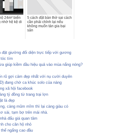
 hộ 24m² biến
5 cách đặt bàn thờ sai cách
 nhờ hệ kệ di
cần phải chỉnh lại nếu
không muốn tán gia bại
sản
 đặt giường đối diện trực tiếp với gương
tóc tím
a giúp kiềm dầu hiệu quả vào mùa nắng nóng?
yến rũ gợi cảm đẹp nhất với nụ cười duyên
) đang chờ ca khúc solo của nàng
ạng xã hội facebook
g tỷ đồng từ trang trại lợn
ật là đẹp
ớng, càng mũm mĩm thì lại càng giàu có
 sài, tạm bợ trên mái nhà.
 nhà đấu giá quan tâm
inh cho căn hộ nhỏ
 thế ngẩng cao đầu