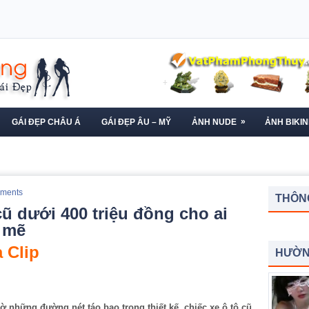
»
GÁI ĐẸP CHÂU Á
GÁI ĐẸP ÂU – MỸ
ẢNH NUDE
ẢNH BIKIN
ments
THÔNG
 dưới 400 triệu đồng cho ai
h mẽ
 Clip
HƯỜN
 những đường nét táo bạo trong thiết kế, chiếc xe ô tô cũ