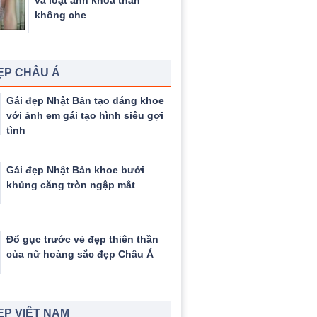
và loạt ảnh khỏa thân
không che
ẸP CHÂU Á
Gái đẹp Nhật Bản tạo dáng khoe
với ảnh em gái tạo hình siêu gợi
tình
Gái đẹp Nhật Bản khoe bưởi
khủng căng tròn ngập mắt
Đổ gục trước vẻ đẹp thiên thần
của nữ hoàng sắc đẹp Châu Á
ẸP VIỆT NAM