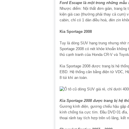
Ford Escape là một trong những mẫu x
Nhược điểm: Nội thất đơn giản, trang bị t
kiện giá cao (thường phải thay cả cụm) v
cabin, chỉ có 1 dàn điều hoà, đèn zin kh
Kia Sportage 2008
Tuy là dòng SUV hạng trung nhưng nhờ nh
Sportage 2008 có nét khỏe khoắn không t
thủ cạnh tranh của Honda CR-V và Toyo
Kia Sportage 2008 được trang bị hệ thố
EBD. Hệ thống cân bằng điện tử VDC, Hệ
8 túi khí an toàn.
Kia Sportage 2008 được trang bị hệ 
Gương kính điện, gương chiếu hậu gập điệ
kính chống tia cực tím. Đầu DVD 01 đĩa
thoại rảnh tay tích hợp trên vô lăng, kết 