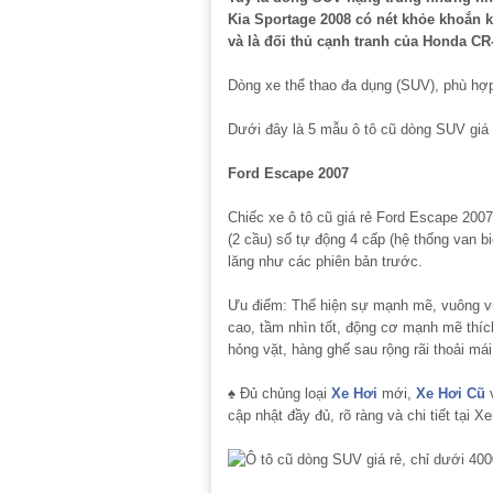
Kia Sportage 2008 có nét khỏe khoắn 
và là đối thủ cạnh tranh của Honda CR
Dòng xe thể thao đa dụng (SUV), phù hợp
Dưới đây là 5 mẫu ô tô cũ dòng SUV giá 
Ford Escape 2007
Chiếc xe ô tô cũ giá rẻ Ford Escape 200
(2 cầu) số tự động 4 cấp (hệ thống van 
lăng như các phiên bản trước.
Ưu điểm: Thể hiện sự mạnh mẽ, vuông v
cao, tầm nhìn tốt, động cơ mạnh mẽ thích
hỏng vặt, hàng ghế sau rộng rãi thoải mái
♠ Đủ chủng loại
Xe Hơi
mới,
Xe Hơi Cũ
v
cập nhật đầy đủ, rõ ràng và chi tiết tại
Xe