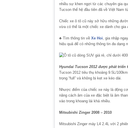
nhiều sự khen ngợi từ các chuyên gia qu
Tucson thế hệ đầu tiên đã về Việt Nam 
Chiếc xe ô tô cũ này sở hữu những đường
vừa có thể là một chiếc xe dành cho gia 
♣ Tìm thông tin về
Xe Hoi
, gia nhập nga
hiệu quả để có những thông tin đa dạng n
Hyundai Tucson 2012 được phát triển 
Tucson 2012 tiêu thụ khoảng 9.5L/100km 
trọng “full” và không bị kẹt xe kéo dài.
Nhược điểm của chiếc xe này là động cơ 
năng cách âm của xe đặc biệt là âm thanh
vào trong khoang lái khá nhiều.
Mitsubishi Zinger 2008 – 2010
Mitsubishi Zinger máy L4 2.4L với 2 phi