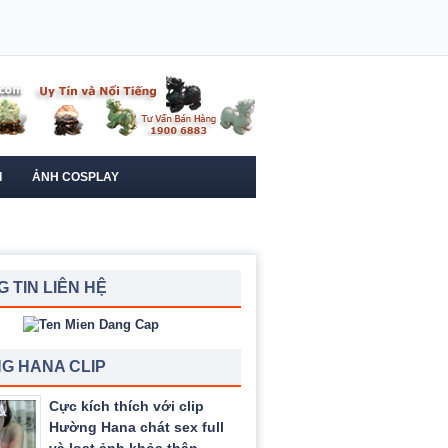
I
ẢNH COSPLAY
 TIN LIÊN HỆ
G HANA CLIP
Cực kích thích với clip
Hường Hana chát sex full