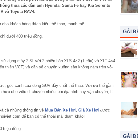
không thua các đàn anh Hyundai Santa Fe hay Kia Sorento
-V và Toyota RAV4.
 cho khách hàng thích kiểu thể thao, mạnh mẽ.
GÁI Đ
chỉ dưới 400 triệu đồng.
7 sử dụng máy 2.3L với 2 phiên bản XLS 4×2 (1 cầu) và XLT 4×4
biến thiên VCT) và cần số chuyển xuống sàn không nằm trên vô-
ức, góc cạnh của dòng SUV đầy chất thể thao. Với ưu thế gầm
 hợp cho việc di chuyển nhiều loại địa hình hay vận chuyển, ít
.
à cả những thông tin về
Mua Bán Xe Hơi
,
Giá Xe Hơi
được
hoiviet.com để bạn có thể thoải mái tham khảo!
GÁI Đ