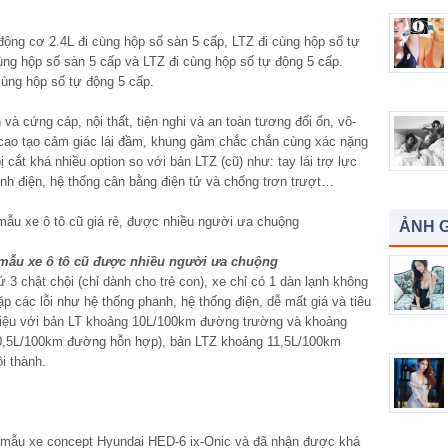
ộng cơ 2.4L đi cùng hộp số sàn 5 cấp, LTZ đi cùng hộp số tự
ùng hộp số sàn 5 cấp và LTZ đi cùng hộp số tự động 5 cấp.
cùng hộp số tự động 5 cấp.
à cứng cáp, nội thất, tiện nghi và an toàn tương đối ổn, vô-
 cao tạo cảm giác lái đầm, khung gầm chắc chắn cùng xác nặng
cắt khá nhiều option so với bản LTZ (cũ) như: tay lái trợ lực
ỉnh điện, hệ thống cân bằng điện tử và chống trơn trượt…
ẢNH G
 mẫu xe ô tô cũ được nhiều người ưa chuộng
 chật chội (chỉ dành cho trẻ con), xe chỉ có 1 dàn lạnh không
 các lỗi như hệ thống phanh, hệ thống điện, dễ mất giá và tiêu
n liệu với bản LT khoảng 10L/100km đường trường và khoảng
0,5L/100km đường hỗn hợp), bản LTZ khoảng 11,5L/100km
i thành.
 mẫu xe concept Hyundai HED-6 ix-Onic và đã nhận được khá