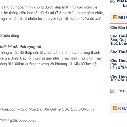
áng đãng dù ngoại hình không được đẹp mắt như các dòng xe
u, hệ thống điều hoà tốt dù đủ tải (7-8 người), khung gầm chắc,
MUA
ện nghi ở bản GLS nhiều hơn so với bản GL và chỉ “vừa đủ xài”
Cần Bán 
Cho Thuê 
Sáu, Quậ
Trệt, Lửn
iết kế nội thất rộng rãi
Cho Thuê
nặng ở tốc độ thấp nên khá vất vả khi di chuyển trong thành
g xe gia đình. Các lỗi thường gặp như: chảy nhớt, hư phốt máy
Cho Thuê 
u khoảng 9L/100km đường trường và khoảng 13-14L/100km nội
Phủ, Q3, 
Lầu 6 Tr
Cho Thuê 
16X37M. K
KH
HoiViet.com – Chợ Mua Bán Xe Online CỰC SÔI ĐỘNG và
 3939 / (028) 2222 2239