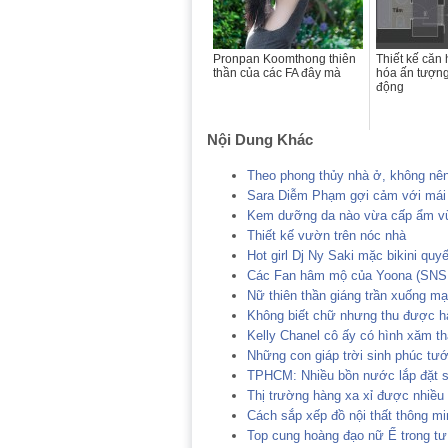
Pronpan Koomthong thiên
Thiết kế căn
thần của các FA đây mà
hóa ấn tượng
động
Nội Dung Khác
Theo phong thủy nhà ở, không nên
Sara Diễm Phạm gợi cảm với mái 
Kem dưỡng da nào vừa cấp ẩm vừ
Thiết kế vườn trên nóc nhà
Hot girl Dj Ny Saki mặc bikini qu
Các Fan hâm mộ của Yoona (SNSD
Nữ thiên thần giáng trần xuống m
Không biết chữ nhưng thu được hàn
Kelly Chanel cô ấy có hình xăm th
Những con giáp trời sinh phúc tư
TPHCM: Nhiều bồn nước lắp đặt sơ
Thị trường hàng xa xỉ được nhiều
Cách sắp xếp đồ nội thất thông m
Top cung hoàng đạo nữ Ế trong tư