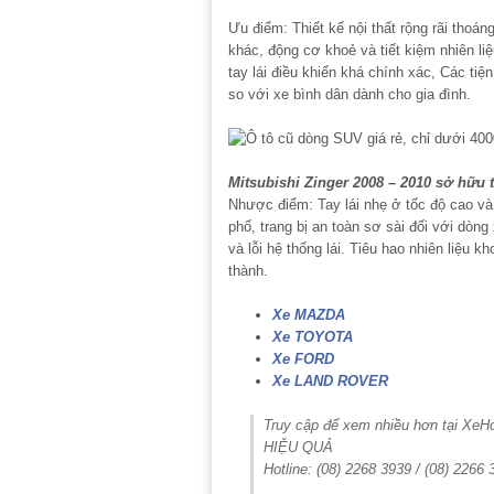
Ưu điểm: Thiết kế nội thất rộng rãi tho
khác, động cơ khoẻ và tiết kiệm nhiên liệ
tay lái điều khiển khá chính xác, Các ti
so với xe bình dân dành cho gia đình.
Mitsubishi Zinger 2008 – 2010 sở hữu th
Nhược điểm: Tay lái nhẹ ở tốc độ cao và 
phố, trang bị an toàn sơ sài đối với dòn
và lỗi hệ thống lái. Tiêu hao nhiên liệ
thành.
Xe MAZDA
Xe TOYOTA
Xe FORD
Xe LAND ROVER
Truy cập để xem nhiều hơn tại Xe
HIỆU QUẢ
Hotline: (08) 2268 3939 / (08) 2266