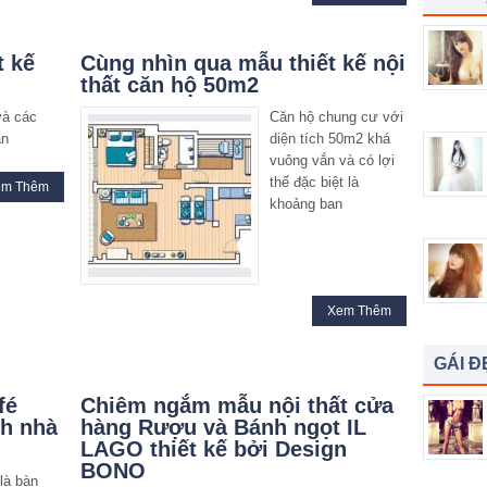
t kế
Cùng nhìn qua mẫu thiết kế nội
thất căn hộ 50m2
và các
Căn hộ chung cư với
àn
diện tích 50m2 khá
vuông vắn và có lợi
thế đặc biệt là
em Thêm
khoảng ban
Xem Thêm
GÁI Đ
fé
Chiêm ngắm mẫu nội thất cửa
nh nhà
hàng Rượu và Bánh ngọt IL
LAGO thiết kế bởi Design
BONO
là bàn