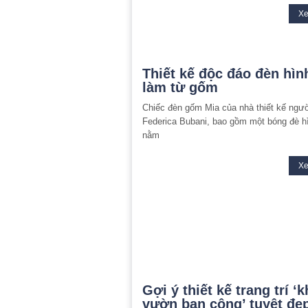
X
Thiết kế độc đáo đèn hìn
làm từ gốm
Chiếc đèn gốm Mia của nhà thiết kế ngư
Federica Bubani, bao gồm một bóng đè h
nằm
X
Gợi ý thiết kế trang trí ‘
vườn ban công’ tuyệt đẹ