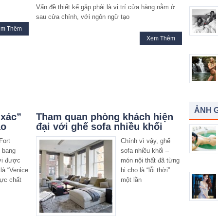
Vấn đề thiết kế gặp phải là vị trí cửa hàng nằm ở
sau cửa chính, với ngôn ngữ tạo
em Thêm
Xem Thêm
ẢNH G
 xác”
Tham quan phòng khách hiện
ạo
đại với ghế sofa nhiều khối
Fort
Chính vì vậy, ghế
, bang
sofa nhiều khối –
ơi được
món nội thất đã từng
là “Venice
bị cho là “lỗi thời”
hực chất
một lần