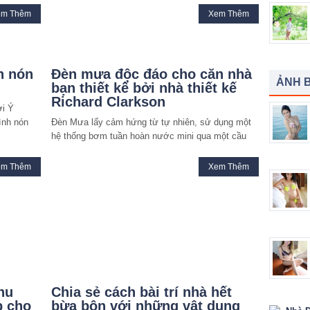
em Thêm
Xem Thêm
h nón
Đèn mưa độc đáo cho căn nhà
ẢNH B
bạn thiết kế bởi nhà thiết kế
Richard Clarkson
ời Ý
ình nón
Đèn Mưa lấy cảm hứng từ tự nhiên, sử dụng một
hệ thống bơm tuần hoàn nước mini qua một cầu
em Thêm
Xem Thêm
khu
Chia sẻ cách bài trí nhà hết
p cho
bừa bộn với những vật dụng