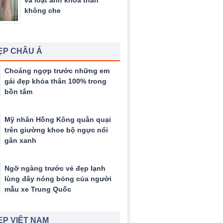
và loạt ảnh khỏa thân
không che
ẸP CHÂU Á
Choáng ngợp trước những em
gái đẹp khỏa thân 100% trong
bồn tắm
Mỹ nhân Hồng Kông quằn quại
trên giường khoe bộ ngực nổi
gân xanh
Ngỡ ngàng trước vẻ đẹp lạnh
lùng đây nóng bỏng của người
mẫu xe Trung Quốc
ẸP VIỆT NAM