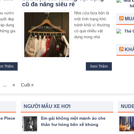
cũ đa năng siêu rẻ
khu vườn
Nhà cửa bừa bộn là
MUA
uyệt đẹp
một tình trạng khó
 áp dụng
tránh khỏi vì thường
những gia
có quá nhiều vật
dụng trong nhà
KH
em Thêm
Xem Thêm
...
»
Cuối »
NGƯỜI MẪU XE HƠI
NUDE
e Piece
Em gái không một mảnh áo che
thân hư hỏng bên xế khủng