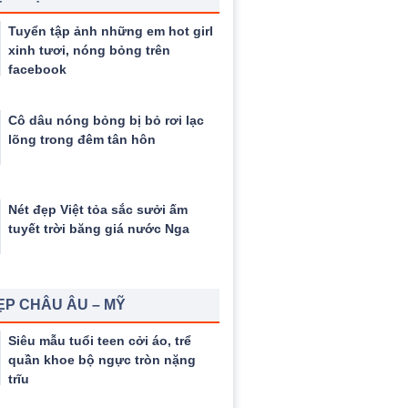
Tuyển tập ảnh những em hot girl
xinh tươi, nóng bỏng trên
facebook
Cô dâu nóng bỏng bị bỏ rơi lạc
lõng trong đêm tân hôn
Nét đẹp Việt tỏa sắc sưởi ấm
tuyết trời băng giá nước Nga
ẸP CHÂU ÂU – MỸ
Siêu mẫu tuổi teen cởi áo, trể
quần khoe bộ ngực tròn nặng
trĩu