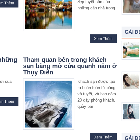
đẹp tuyệt sắc của
em Thêm
những căn nhà trong
GÁI Đ
Xem Thêm
 những
Tham quan bên trong khách
i
sạn băng mở cửa quanh năm ở
Thụy Điển
mới của
Khách sạn được tạo
ra hoàn toàn từ băng
và tuyết, và bao gồm
20 dãy phòng khách,
em Thêm
quầy bar
Xem Thêm
GÁI Đ