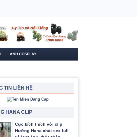
I
ẢNH COSPLAY
 TIN LIÊN HỆ
G HANA CLIP
Cực kích thích với clip
Hường Hana chát sex full