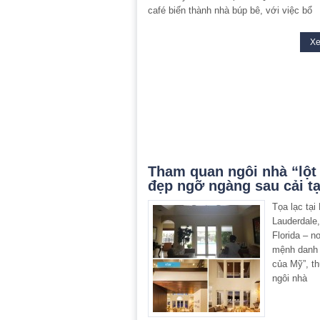
café biến thành nhà búp bê, với việc bổ
X
Tham quan ngôi nhà “lột
đẹp ngỡ ngàng sau cải t
Tọa lạc tại 
Lauderdale
Florida – n
mệnh danh 
của Mỹ”, t
ngôi nhà