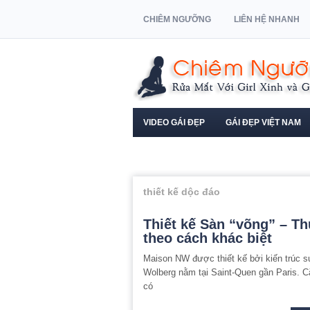
CHIÊM NGƯỠNG
LIÊN HỆ NHANH
VIDEO GÁI ĐẸP
GÁI ĐẸP VIỆT NAM
NGƯỜI MẪU XE HƠI
thiết kế dộc đáo
Thiết kế Sàn “võng” – Th
theo cách khác biệt
Maison NW được thiết kế bởi kiến trúc s
Wolberg nằm tại Saint-Quen gần Paris. C
có