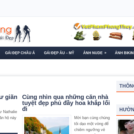
»
GÁI ĐẸP CHÂU Á
GÁI ĐẸP ÂU – MỸ
ẢNH NUDE
ẢNH BIKIN
THÔNG
ư giãn
Cùng nhìn qua những căn nhà
tuyệt đẹp phủ đầy hoa khắp lối
đi
HƯỜN
ư Nathalie
ăn hộ này
Mời bạn cùng chúng
tôi dạo một vòng để
chiêm ngưỡng vẻ