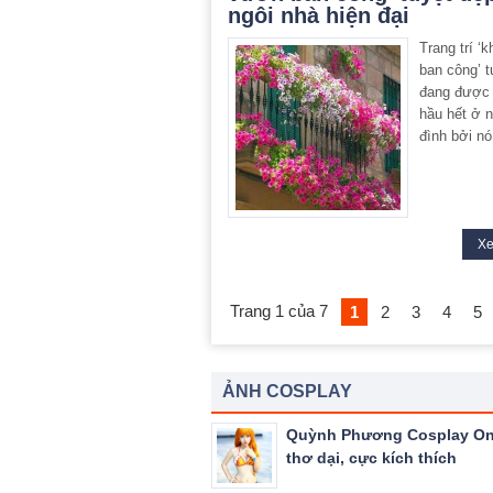
ngôi nhà hiện đại
Trang trí ‘
ban công’ t
đang được
hầu hết ở 
đình bởi nó
X
Trang 1 của 7
1
2
3
4
5
ẢNH COSPLAY
Quỳnh Phương Cosplay On
thơ dại, cực kích thích