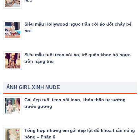
Siêu mẫu Hollywood ngực trần cởi áo đốt cháy bể
bơi
Siêu mẫu tuổi teen cởi áo, trể quần khoe bộ ngực
tròn nặng trĩu
ẢNH GIRL XINH NUDE
Gái đẹp tuổi teen nổi loạn, khỏa thân tự sướng
trước gương
Tổng hợp những em gái đẹp lột đồ khỏa thân nóng
bỏng – Phần 6