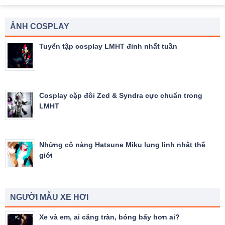
ẢNH COSPLAY
Tuyển tập cosplay LMHT đỉnh nhất tuần
Cosplay cặp đôi Zed & Syndra cực chuẩn trong
LMHT
Những cô nàng Hatsune Miku lung linh nhất thế
giới
NGƯỜI MẪU XE HƠI
Xe và em, ai căng tràn, bóng bẩy hơn ai?