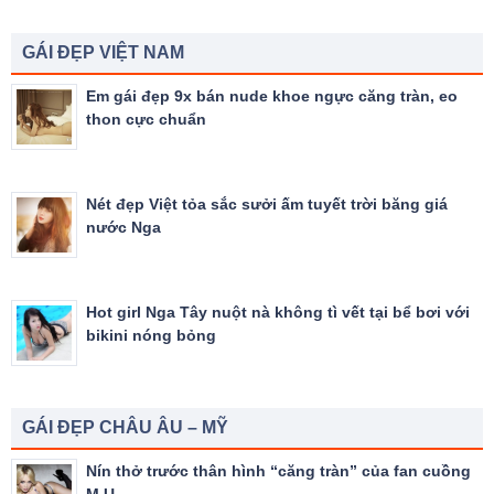
GÁI ĐẸP VIỆT NAM
Em gái đẹp 9x bán nude khoe ngực căng tràn, eo
thon cực chuẩn
Nét đẹp Việt tỏa sắc sưởi ấm tuyết trời băng giá
nước Nga
Hot girl Nga Tây nuột nà không tì vết tại bể bơi với
bikini nóng bỏng
GÁI ĐẸP CHÂU ÂU – MỸ
Nín thở trước thân hình “căng tràn” của fan cuồng
M.U