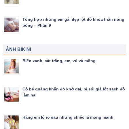
Tổng hợp những em gái đẹp lột đồ khỏa thân nóng
bỏng – Phần 9
ẢNH BIKINI
Biển xanh, cát trắng, em, vú và mông
Cô bé quàng khăn đỏ khờ dại, bị sói già lột sạch đồ
làm hại
Hàng em lộ rõ sau những chiếc lá mỏng manh