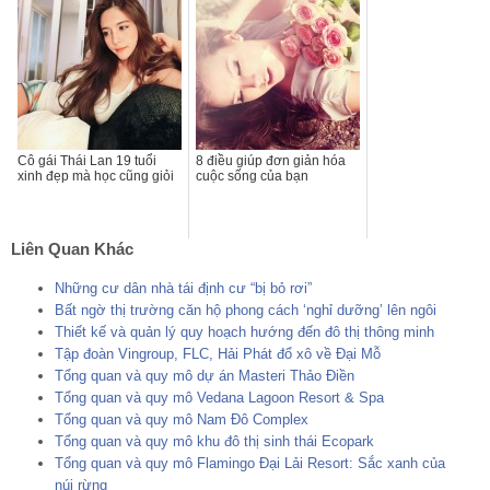
Cô gái Thái Lan 19 tuổi
8 điều giúp đơn giản hóa
xinh đẹp mà học cũng giỏi
cuộc sống của bạn
Liên Quan Khác
Những cư dân nhà tái định cư “bị bỏ rơi”
Bất ngờ thị trường căn hộ phong cách ‘nghỉ dưỡng’ lên ngôi
Thiết kế và quản lý quy hoạch hướng đến đô thị thông minh
Tập đoàn Vingroup, FLC, Hải Phát đổ xô về Đại Mỗ
Tổng quan và quy mô dự án Masteri Thảo Điền
Tổng quan và quy mô Vedana Lagoon Resort & Spa
Tổng quan và quy mô Nam Đô Complex
Tổng quan và quy mô khu đô thị sinh thái Ecopark
Tổng quan và quy mô Flamingo Đại Lải Resort: Sắc xanh của
núi rừng