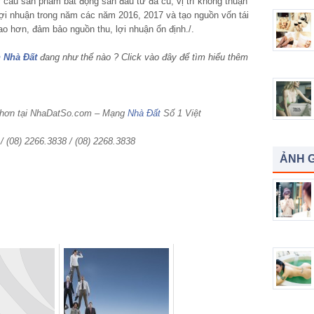
ơ cấu sản phẩm bất động sản đầu tư đã cũ, vị trí không thuận
a lợi nhuận trong năm các năm 2016, 2017 và tạo nguồn vốn tái
o hơn, đảm bảo nguồn thu, lợi nhuận ổn định./.
 Nhà Đất
đang như thế nào ? Click vào đây để tìm hiểu thêm
 hơn tại NhaDatSo.com – Mạng
Nhà Đất
Số 1 Việt
 / (08) 2266.3838 / (08) 2268.3838
ẢNH G