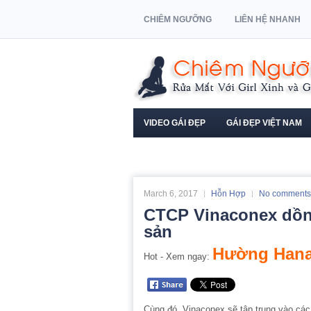
CHIÊM NGƯỠNG
LIÊN HỆ NHANH
VIDEO GÁI ĐẸP
GÁI ĐẸP VIỆT NAM
NGƯỜI MẪU XE HƠI
March 6, 2017
Hỗn Hợp
No comments
CTCP Vinaconex dồn 
sản
Hường Hana
Hot - Xem ngay:
Cùng đó, Vinaconex sẽ tập trung vào cá