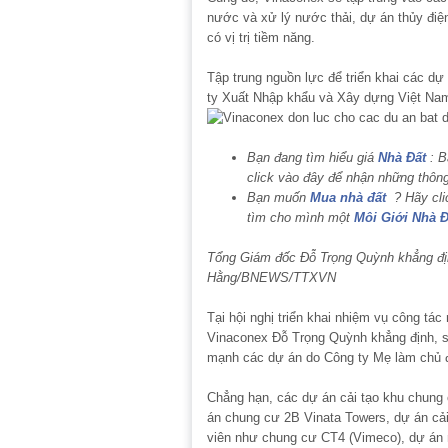
nước và xử lý nước thải, dự án thủy điệ
có vị trị tiềm năng.
Tập trung nguồn lực để triển khai các d
ty Xuất Nhập khẩu và Xây dựng Việt Nam
Bạn đang tìm hiểu giá
Nhà Đất
: B
click vào đây để nhận những thông
Bạn muốn
Mua nhà đất
? Hãy cli
tìm cho mình một
Môi Giới Nhà Đ
Tổng Giám đốc Đỗ Trọng Quỳnh khẳng địn
Hằng/BNEWS/TTXVN
Tại hội nghị triển khai nhiệm vụ công tá
Vinaconex Đỗ Trọng Quỳnh khẳng định, sẽ
mạnh các dự án do Công ty Mẹ làm chủ 
Chẳng hạn, các dự án cải tạo khu chung
án chung cư 2B Vinata Towers, dự án cả
viên như chung cư CT4 (Vimeco), dự án 