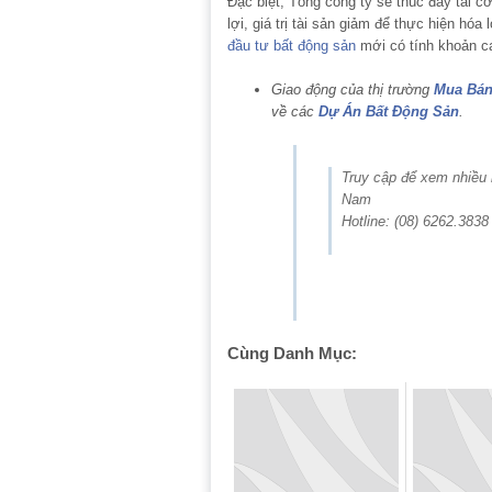
Đặc biệt, Tổng công ty sẽ thúc đẩy tái c
lợi, giá trị tài sản giảm để thực hiện hó
đầu tư bất động sản
mới có tính khoản ca
Giao động của thị trường
Mua Bán
về các
Dự Án Bất Động Sản
.
Truy cập để xem nhiều
Nam
Hotline: (08) 6262.3838
Cùng Danh Mục: