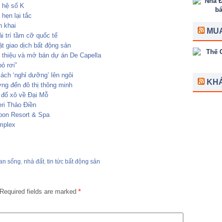
 hệ số K
 hẹn lại tắc
n khai
MUA
i trí tầm cỡ quốc tế
t giao dịch bất động sản
 thiệu và mở bán dự án De Capella
ỏ rơi”
ách ‘nghỉ dưỡng’ lên ngôi
KH
ng đến đô thị thông minh
 đổ xô về Đại Mỗ
ri Thảo Điền
oon Resort & Spa
mplex
an sống
,
nhà đất
,
tin tức bất động sản
Required fields are marked
*