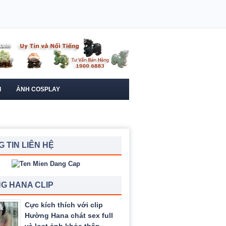
I
ẢNH COSPLAY
 TIN LIÊN HỆ
G HANA CLIP
Cực kích thích với clip
Hường Hana chát sex full