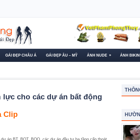
»
GÁI ĐẸP CHÂU Á
GÁI ĐẸP ÂU – MỸ
ẢNH NUDE
ẢNH BIKIN
THÔNG
lực cho các dự án bất động
 Clip
HƯỜN
c dự án BT, BOT, BOO, các dự án đầu tư hạ tầng cấp thoát