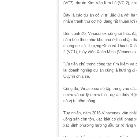
(VC7), dự án Kim Văn Kim Lũ (VC 2), ch
Đây là các dự án có vị trí đắc địa với h
nhằm tranh thủ cơ hội đang rất thuận lợi 
Bên cạnh đó, Vinaconex cũng sẽ thúc đẩ
năm tiếp theo như khu nhà ở thu nhập th
chung cư cũ Thượng Đình và Thanh Xuân
2 (VC1), thủy điện Xuân Minh (Vinacone
“Ưu tiên chú trọng công tác tìm kiếm và
lại doanh nghiệp dự án cũng là hướng đi 
Quỳnh chia sẻ.
Cùng đó, Vinaconex sẽ tập trung vào cá
nước và xử lý nước thải, dự án thủy điệ
có vị trị tiềm năng.
Tuy nhiên, năm 2016 Vinaconex vẫn phải 
động sản còn tồn, đặc biệt có giải pháp 
xác định phương hướng đầu tư rõ ràng v