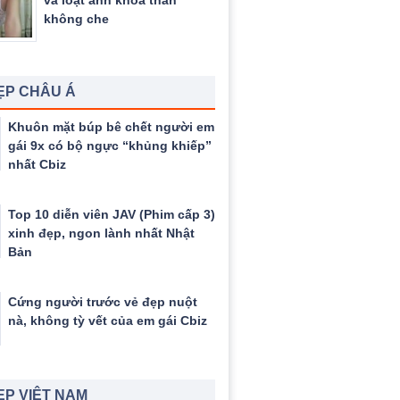
và loạt ảnh khỏa thân
không che
ẸP CHÂU Á
Khuôn mặt búp bê chết người em
gái 9x có bộ ngực “khủng khiếp”
nhất Cbiz
Top 10 diễn viên JAV (Phim cấp 3)
xinh đẹp, ngon lành nhất Nhật
Bản
Cứng người trước vẻ đẹp nuột
nà, không tỳ vết của em gái Cbiz
ẸP VIỆT NAM