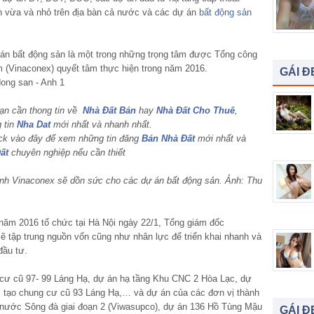
n vừa và nhỏ trên địa bàn cả nước và các dự án
bất động sản
ự án bất động sản là một trong những trọng tâm được Tổng công
 (Vinaconex) quyết tâm thực hiện trong năm 2016.
GÁI Đ
ạn cần thong tin về
Nhà Đất Bán
hay
Nhà Đất Cho Thuê
,
 tin
Nha Dat
mới nhất và nhanh nhất.
ck vào đây để xem những tin đăng
Bán Nhà Đất
mới nhất và
ất
chuyên nghiệp nếu cần thiết
h Vinaconex sẽ dồn sức cho các dự án bất động sản. Ảnh: Thu
c năm 2016 tổ chức tại Hà Nội ngày 22/1, Tổng giám đốc
 tập trung nguồn vốn cũng như nhân lực để triển khai nhanh và
đầu tư.
 cư cũ 97- 99 Láng Hạ, dự án hạ tầng Khu CNC 2 Hòa Lạc, dự
i tạo chung cư cũ 93 Láng Hạ,… và dự án của các đơn vị thành
nước Sông đà giai đoạn 2 (Viwasupco), dự án 136 Hồ Tùng Mậu
GÁI Đ