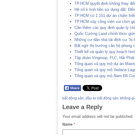
TP.HCM quyết định không thay đổi
Hệ số k tính tiền sử dụng đất: Đến
TP.HCM có 1.151 dự án chậm triể
TP.HCM xây công viên vui chơi giả
Cần thêm các quy định quản lý chặ
Quốc Cường Land chính thức giới
Những cư dân nhà tái định cư “bị b
Bất ngờ thị trường căn hộ phong c
Thiết kế và quản lý quy hoạch hướ
Tập đoàn Vingroup, FLC, Hải Phát
Tổng quan và quy mô dự án Maste
Tổng quan và quy mô Vedana Lag
Tổng quan và quy mô Nam Đô Co
bất động sản
,
đầu tư bất động sản
,
không gi
Leave a Reply
Your email address will not be published.
Name
*