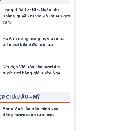
Hot girl Đà Lạt Kim Ngân nhẹ
nhàng quyền rũ với đồ lót ren gợi
cảm
Hà Anh nóng hừng hực trên bãi
biển với bikini đỏ rực lửa
Nét đẹp Việt tỏa sắc sưởi ấm
tuyết trời băng giá nước Nga
ẸP CHÂU ÂU – MỸ
Anne V cởi áo hòa mình vào
dòng nước xanh tươi mát