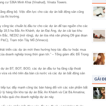
ung cư 536A Minh Khai (Vinahud), Vinata Towers.
ạ tầng đồng bộ. Việc dồn lực cho các dự án bất động sản cũng
của thị trường.
y công tác chuẩn bị đầu tư cho các dự án để tạo nguồn cho các
ấp 18,5 ha Bắc An Khánh, dự án Đại Áng, dự án cải tạo khu
 Bắc, NEDI2 (mở rộng), dự án tòa nhà văn phòng D9 giai đoạn
x P&C), Trạm trộn Tây Mỗ (Vimeco).
 phát triển các dự án mới theo hướng hợp tác đầu tư hoặc mua
của doanh nghiệp trong thời gian tới.” – Tổng giám đốc Đỗ Trọng
c dự án BT, BOT, BOO, các dự án đầu tư hạ tầng cấp thoát
n vừa và nhỏ trên địa bàn cả nước và các dự án bất động sản
GÁI Đ
tiếp tục đẩy mạnh công tác bán hàng đối với các sản phẩm bất
xử lý hàng tồn kho tại dự án Bắc An Khánh và Cát Bà Amatina;
à hiệu quả cho doanh nghiệp dự án này.