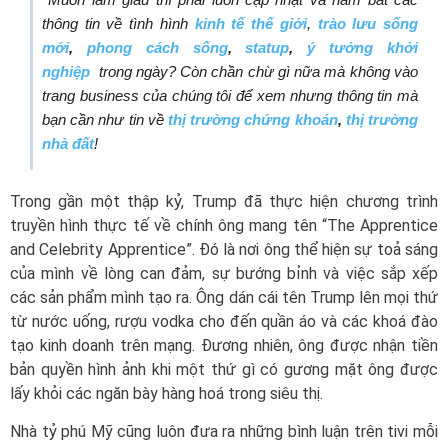
thông tin về tình hình
kinh tế thế giới
,
trào lưu sống
mới
,
phong cách sống
,
statup
,
ý tưởng khởi
nghiệp
trong ngày? Còn chần chừ gì nữa mà không vào
trang business của chúng tôi để xem nhưng thông tin mà
bạn cần như tin về
thị trường chứng khoán
,
thị trường
nhà đất
!
Trong gần một thập kỷ, Trump đã thực hiện chương trình
truyền hình thực tế về chính ông mang tên “The Apprentice
and Celebrity Apprentice”. Đó là nơi ông thể hiện sự toả sáng
của mình về lòng can đảm, sự bướng bỉnh và việc sắp xếp
các sản phẩm mình tạo ra. Ông dán cái tên Trump lên mọi thứ
từ nước uống, rượu vodka cho đến quần áo và các khoá đào
tạo kinh doanh trên mạng. Đương nhiên, ông được nhận tiền
bản quyền hình ảnh khi một thứ gì có gương mặt ông được
lấy khỏi các ngăn bày hàng hoá trong siêu thị.
Nhà tỷ phú Mỹ cũng luôn đưa ra những bình luận trên tivi mỗi