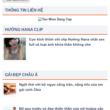
THÔNG TIN LIÊN HỆ
HƯỜNG HANA CLIP
Cực kích thích với clip Hường Hana chát sex
full và loạt ảnh khỏa thân không che
GÁI ĐẸP CHÂU Á
Ngột thở với bộ ngực căng tràn, nặng trĩu của em
gái xinh Cbiz
Đổ gục trước vẻ đẹp thiên thần của nữ hoàng sắc