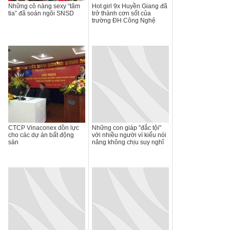
Những cô nàng sexy “tăm
Hot girl 9x Huyền Giang đã
tia” đã soán ngôi SNSD
trở thành cơn sốt của
trường ĐH Công Nghệ
CTCP Vinaconex dồn lực
Những con giáp "đắc tội"
cho các dự án bất động
với nhiều người vì kiểu nói
sản
năng không chịu suy nghĩ