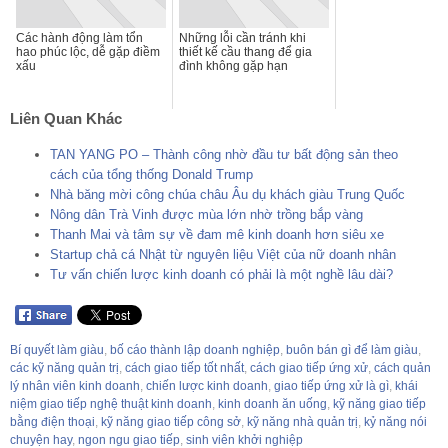
Các hành động làm tổn
Những lỗi cần tránh khi
hao phúc lộc, dễ gặp điềm
thiết kế cầu thang để gia
xấu
đình không gặp hạn
Liên Quan Khác
TAN YANG PO – Thành công nhờ đầu tư bất động sản theo
cách của tổng thống Donald Trump
Nhà băng mời công chúa châu Âu dụ khách giàu Trung Quốc
Nông dân Trà Vinh được mùa lớn nhờ trồng bắp vàng
Thanh Mai và tâm sự về đam mê kinh doanh hơn siêu xe
Startup chả cá Nhật từ nguyên liệu Việt của nữ doanh nhân
Tư vấn chiến lược kinh doanh có phải là một nghề lâu dài?
Bí quyết làm giàu
,
bố cáo thành lập doanh nghiệp
,
buôn bán gì để làm giàu
,
các kỹ năng quản trị
,
cách giao tiếp tốt nhất
,
cách giao tiếp ứng xử
,
cách quản
lý nhân viên kinh doanh
,
chiến lược kinh doanh
,
giao tiếp ứng xử là gì
,
khái
niệm giao tiếp nghệ thuật kinh doanh
,
kinh doanh ăn uống
,
kỹ năng giao tiếp
bằng điện thoại
,
kỹ năng giao tiếp công sở
,
kỹ năng nhà quản trị
,
kỷ năng nói
chuyện hay
,
ngon ngu giao tiếp
,
sinh viên khởi nghiệp