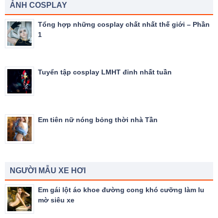
ẢNH COSPLAY
Tổng hợp những cosplay chất nhất thế giới – Phần
1
Tuyển tập cosplay LMHT đỉnh nhất tuần
Em tiên nữ nóng bỏng thời nhà Tần
NGƯỜI MẪU XE HƠI
Em gái lột áo khoe đường cong khó cưỡng làm lu
mờ siêu xe