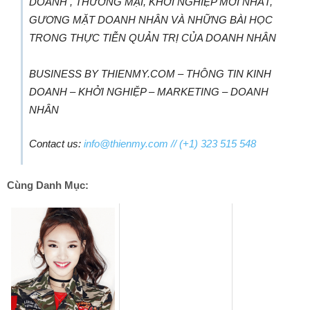
DOANH , THƯƠNG MẠI, KHỞI NGHIỆP MỚI NHẤT,
GƯƠNG MẶT DOANH NHÂN VÀ NHỮNG BÀI HỌC
TRONG THỰC TIỄN QUẢN TRỊ CỦA DOANH NHÂN
BUSINESS BY THIENMY.COM – THÔNG TIN KINH
DOANH – KHỞI NGHIỆP – MARKETING – DOANH
NHÂN
Contact us:
info@thienmy.com
// (+1) 323 515 548
Cùng Danh Mục: