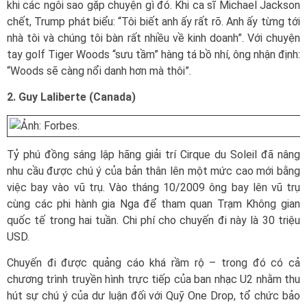
khi các ngôi sao gặp chuyện gì đó. Khi ca sĩ Michael Jackson
chết, Trump phát biểu: “Tôi biết anh ấy rất rõ. Anh ấy từng tới
nhà tôi và chúng tôi bàn rất nhiều về kinh doanh”. Với chuyện
tay golf Tiger Woods “sưu tầm” hàng tá bồ nhí, ông nhận định:
“Woods sẽ càng nổi danh hơn mà thôi”.
2. Guy Laliberte (Canada)
Tỷ phú đồng sáng lập hãng giải trí Cirque du Soleil đã nâng
nhu cầu được chú ý của bản thân lên một mức cao mới bằng
việc bay vào vũ trụ. Vào tháng 10/2009 ông bay lên vũ trụ
cùng các phi hành gia Nga để tham quan Trạm Không gian
quốc tế trong hai tuần. Chi phí cho chuyến đi này là 30 triệu
USD.
Chuyến đi được quảng cáo khá rầm rộ – trong đó có cả
chương trình truyền hình trực tiếp của ban nhạc U2 nhằm thu
hút sự chú ý của dư luận đối với Quỹ One Drop, tổ chức bảo