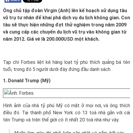
Ông chủ tập đoàn Virgin (Anh) lên kế hoạch sử dụng tàu
vũ trụ tư nhân để khai phá dịch vụ du lịch không gian. Con
tàu sẽ thực hiện những đợt thử nghiệm trong năm 2009
và cung cấp các chuyến du lịch vũ trụ vào không gian từ
năm 2012. Giá vé là 200.000USD một khách.
Tạp chí Forbes liệt kê hàng loạt tỷ phú thích quảng bá tên
tuổi, trong đó 5 người dưới đây đứng đầu danh sách.
1. Donald Trump (Mỹ)
Hình ảnh của nhà tỷ phú Mỹ có mặt ở mọi nơi, và ông thích
điều đó. Tại thành phố New York có 13 toà nhà gắn với cái
tên Trump và trên thế giới có ít nhất 20 toà nhà như vậy.
Muốn làm giàu thì phải luôn cập nhật và nắm bất các