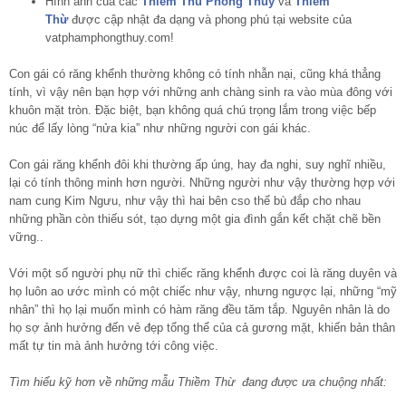
Hình ảnh của các
Thiem Thu Phong Thuy
và
Thiềm
Thừ
được cập nhật đa dạng và phong phú tại website của
vatphamphongthuy.com!
Con gái có răng khểnh thường không có tính nhẫn nại, cũng khá thẳng
tính, vì vậy nên bạn hợp với những anh chàng sinh ra vào mùa đông với
khuôn mặt tròn. Đặc biệt, bạn không quá chú trọng lắm trong việc bếp
núc để lấy lòng “nửa kia” như những người con gái khác.
Con gái răng khểnh đôi khi thường ấp úng, hay đa nghi, suy nghĩ nhiều,
lại có tính thông minh hơn người. Những người như vậy thường hợp với
nam
cung Kim Ngưu
, như vậy thì hai bên cso thể bù đắp cho nhau
những phần còn thiếu sót, tạo dựng một gia đình gắn kết chặt chẽ bền
vững..
Với một số người phụ nữ thì chiếc răng khểnh được coi là răng duyên và
họ luôn ao ước mình có một chiếc như vậy, nhưng ngược lại, những “mỹ
nhân” thì họ lại muốn mình có hàm răng đều tăm tắp. Nguyên nhân là do
họ sợ ảnh hưởng đến vẻ đẹp tổng thể của cả gương mặt, khiến bản thân
mất tự tin mà ảnh hưởng tới công việc.
Tìm hiểu kỹ hơn về những mẫu Thiềm Thừ đang được ưa chuộng nhất: