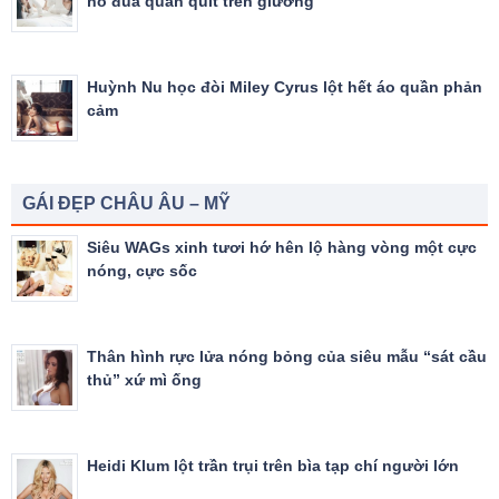
nô đùa quấn quít trên giường
Huỳnh Nu học đòi Miley Cyrus lột hết áo quần phản
cảm
GÁI ĐẸP CHÂU ÂU – MỸ
Siêu WAGs xinh tươi hớ hên lộ hàng vòng một cực
nóng, cực sốc
Thân hình rực lửa nóng bỏng của siêu mẫu “sát cầu
thủ” xứ mì ống
Heidi Klum lột trần trụi trên bìa tạp chí người lớn