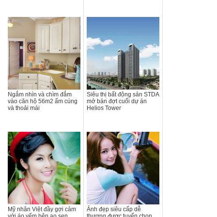
Ngắm nhìn và chìm đắm
Siêu thị bất động sản STDA
vào căn hộ 56m2 ấm cúng
mở bán đợt cuối dự án
và thoải mái
Helios Tower
Mỹ nhân Việt đầy gợi cảm
Ảnh đẹp siêu cấp dễ
với áo yếm bên ao sen
thương được tuyển chọn