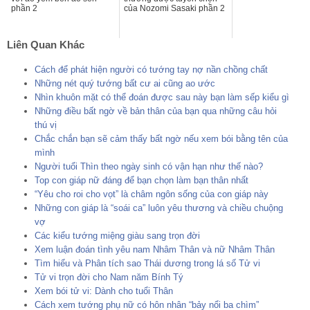
phần 2
của Nozomi Sasaki phần 2
Liên Quan Khác
Cách để phát hiện người có tướng tay nợ nần chồng chất
Những nét quý tướng bất cư ai cũng ao ước
Nhìn khuôn mặt có thể đoán được sau này bạn làm sếp kiểu gì
Những điều bất ngờ về bản thân của bạn qua những câu hỏi
thú vị
Chắc chắn bạn sẽ cảm thấy bất ngờ nếu xem bói bằng tên của
mình
Người tuổi Thìn theo ngày sinh có vận hạn như thế nào?
Top con giáp nữ đáng để bạn chọn làm bạn thân nhất
“Yêu cho roi cho vọt” là châm ngôn sống của con giáp này
Những con giáp là “soái ca” luôn yêu thương và chiều chuộng
vợ
Các kiểu tướng miệng giàu sang trọn đời
Xem luận đoán tình yêu nam Nhâm Thân và nữ Nhâm Thân
Tìm hiểu và Phân tích sao Thái dương trong lá số Tử vi
Tử vi trọn đời cho Nam năm Bính Tý
Xem bói tử vi: Dành cho tuổi Thân
Cách xem tướng phụ nữ có hôn nhân “bảy nổi ba chìm”