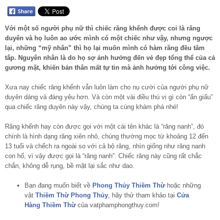
Với một số người phụ nữ thì chiếc răng khểnh được coi là răng
duyên và họ luôn ao ước mình có một chiếc như vậy, nhưng ngược
lại, những “mỹ nhân” thì họ lại muốn mình có hàm răng đều tăm
tắp. Nguyên nhân là do họ sợ ảnh hưởng đến vẻ đẹp tổng thể của cả
gương mặt, khiến bản thân mất tự tin mà ảnh hưởng tới công việc.
Xưa nay chiếc răng khểnh vẫn luôn làm cho nụ cười của người phụ nữ
duyên dáng và đáng yêu hơn. Và còn một vài điều thú vị gì còn “ẩn giấu”
qua chiếc răng duyên này vậy, chúng ta cùng khám phá nhé!
Răng khểnh hay còn được gọi với một cái tên khác là “răng nanh”, đó
chính là hình dạng răng xiên nhỏ, chúng thường mọc từ khoảng 12 đến
13 tuổi và chếch ra ngoài so với cả bộ răng, nhìn giống như răng nanh
con hổ, vì vậy được gọi là “răng nanh”. Chiếc răng này cũng rất chắc
chắn, không dễ rụng, bề mặt lại sắc như dao.
Bạn đang muốn biết về
Phong Thủy Thiềm Thừ
hoặc những
vật
Thiềm Thừ Phong Thủy
, hãy thử tham khảo tại
Cửa
Hàng Thiềm Thừ
của vatphamphongthuy.com!