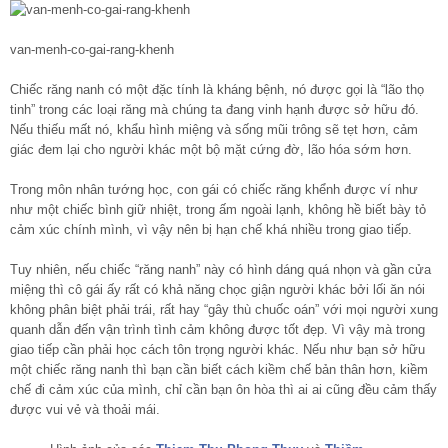
van-menh-co-gai-rang-khenh
Chiếc răng nanh có một đặc tính là kháng bệnh, nó được gọi là “lão thọ
tinh” trong các loại răng mà chúng ta đang vinh hạnh được sở hữu đó.
Nếu thiếu mất nó, khẩu hình miệng và sống mũi trông sẽ tẹt hơn, cảm
giác đem lại cho người khác một bộ mặt cứng đờ, lão hóa sớm hơn.
Trong môn nhân tướng học, con gái có chiếc răng khểnh được ví như
như một chiếc bình giữ nhiệt, trong ấm ngoài lạnh, không hề biết bày tỏ
cảm xúc chính mình, vì vậy nên bị hạn chế khá nhiều trong giao tiếp.
Tuy nhiên, nếu chiếc “răng nanh” này có hình dáng quá nhọn và gần cửa
miệng thì cô gái ấy rất có khả năng chọc giận người khác bởi lối ăn nói
không phân biệt phải trái, rất hay “gây thù chuốc oán” với mọi người xung
quanh dẫn đến vận trình tình cảm không được tốt đẹp. Vì vậy mà trong
giao tiếp cần phải học cách tôn trọng người khác. Nếu như bạn sở hữu
một chiếc răng nanh thì bạn cần biết cách kiềm chế bản thân hơn, kiềm
chế đi cảm xúc của mình, chỉ cần bạn ôn hòa thì ai ai cũng đều cảm thấy
được vui vẻ và thoải mái.