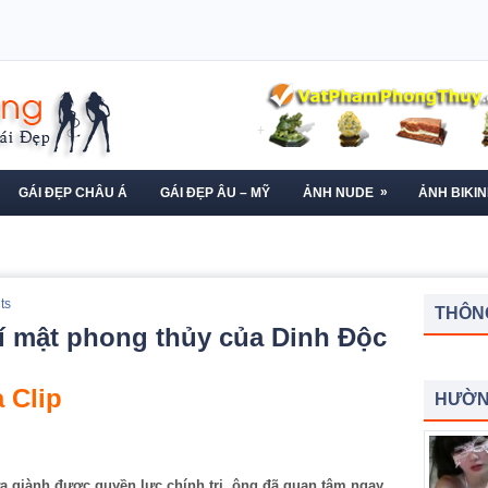
»
GÁI ĐẸP CHÂU Á
GÁI ĐẸP ÂU – MỸ
ẢNH NUDE
ẢNH BIKIN
ts
THÔNG
í mật phong thủy của Dinh Độc
 Clip
HƯỜN
ừa giành được quyền lực chính trị, ông đã quan tâm ngay