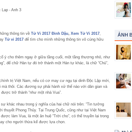
hững thông tin về
Tử Vi 2017 Đinh Dậu
,
Xem Tử Vi 2017
,
ẢNH B
gay
Tử vi 2017
để tìm cho mình những thông tin vô cùng hữu
ố ý cho thêm ngay ở giữa tầng cuối, một tầng thượng nhỏ, như
”, để chữ Hán tự đó trở thành một Hán tự khác, là chữ “Chủ”,
chính trị Việt Nam, nếu có cơ may cư ngụ tại dinh Độc Lập mới,
ời mà thôi. Các đương sự phải hành xử thế nào với dân gian và
 được trở thành “như một nhà Vua”.
sự khác nhau trong ý nghĩa của hai chữ nói trên: “Tin tưởng
ởi thuyết Phong Thủy. Tại Trung Quốc, cũng như tại Việt Nam
được làm Vua, là một ân huệ “Trời cho”, có thể truyền lại trong
 hay cho người thừa kế được lựa chọn.