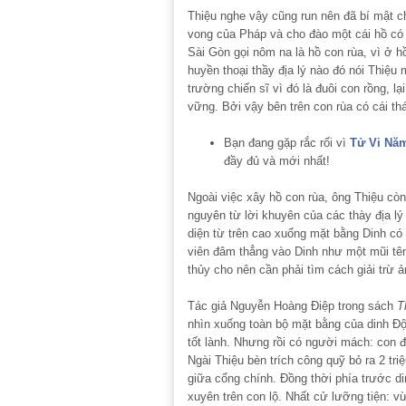
Thiệu nghe vậy cũng run nên đã bí mật ch
vong của Pháp và cho đào một cái hồ có
Sài Gòn gọi nôm na là hồ con rùa, vì ở 
huyền thoại thầy địa lý nào đó nói Thiệu 
trường chiến sĩ vì đó là đuôi con rồng, l
vững. Bởi vậy bên trên con rùa có cái th
Bạn đang gặp rắc rối vì
Tử Vi Nă
đầy đủ và mới nhất!
Ngoài việc xây hồ con rùa, ông Thiệu cò
nguyên từ lời khuyên của các thày địa lý 
diện từ trên cao xuống mặt bằng Dinh có
viên đâm thẳng vào Dinh như một mũi tên
thủy cho nên cần phải tìm cách giải trừ 
Tác giả Nguyễn Hoàng Điệp trong sách
T
nhìn xuống toàn bộ mặt bằng của dinh Độ
tốt lành. Nhưng rồi có người mách: con 
Ngài Thiệu bèn trích công quỹ bỏ ra 2 t
giữa cổng chính. Đồng thời phía trước di
xuyên trên con lộ. Nhất cử lưỡng tiện: v