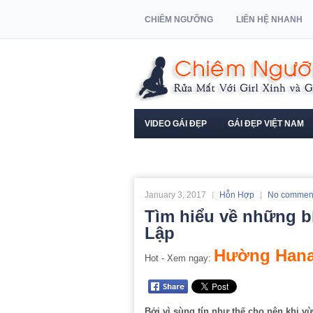
CHIÊM NGƯỠNG
LIÊN HỆ NHANH
VIDEO GÁI ĐẸP
GÁI ĐẸP VIỆT NAM
NGƯỜI MẪU XE HƠI
January 3, 2017
Hỗn Hợp
No commen
Tìm hiểu về những b
Lập
Hường Hana
Hot - Xem ngay:
Bởi vì sùng tín như thế cho nên khi v