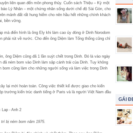
huyện liên quan đến môn phong thủy. Cuốn sách Thiệu – Kỳ một
hà báo Lý Nhân – một chứng nhân sống dưới chế độ Sài Gòn, cho
trên mảnh đất rất hung hiểm cho nên hầu hết những chính khách
ài, bền vững.
p mà điển hình là ông Ely khi làm cao ủy đóng ở Dinh Norodom
iên phải rút về nước. Cho đến ông Diệm làm Tổng thống cũng chỉ
, ông Diệm cũng đã 1 lần suýt chết trong Dinh. Đó là vào ngày
nh đã ném bom vào Dinh làm sập cánh trái của Dinh. Tuy không
m bom cũng làm cho những người sống và làm việc trong Dinh
ây lại mới hoàn toàn. Công việc thiết kế được giao cho kiến
ệp trường kiến trúc danh tiếng ở Paris và là người Việt Nam đầu
GÁI Đ
ị trí bị ném bom năm 1975.