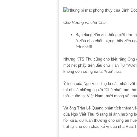
Chữ Vương và chữ Chủ.
Bạn đang đắn đo không biết tìm n
ở đâu cho chất lượng, hãy đến n
ích nhé!!!
Nhưng KTS Thụ cũng cho biết rằng Ông c
một nét phẩy trên đầu chữ Hán Tự “Vương
không còn có nghĩa là “Vua” nữa.
Ý kiến của Ngô Viết Thụ là các nhân vật 
thì chỉ là những người “Chủ nhà” tạm th
thời cuộc tại Việt Nam, mới mong về sau
Và ông Trần Lê Quang phân tích thêm về 
của Ngô Viết Thụ rõ ràng bị ảnh hưởng b
hồi xưa, dư luận thường cho rằng ân huệ 
trật tự cho con cháu kế vị của nhà Vua,