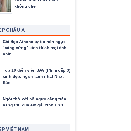
và loạt ảnh khỏa thân
không che
ẸP CHÂU Á
Gái đẹp Athena tự tin nén ngực
“căng cứng” kích thích mọi ánh
nhìn
Top 10 diễn viên JAV (Phim cấp 3)
xinh đẹp, ngon lành nhất Nhật
Bản
Ngột thở với bộ ngực căng tràn,
nặng trĩu của em gái xinh Cbiz
ẸP VIỆT NAM