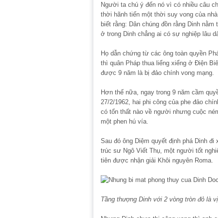
Người ta chú ý đến nó vì có nhiều câu c
thời hãnh tiến một thời suy vong của n
biết rằng: Dân chúng đồn rằng Dinh nằm 
ở trong Dinh chẳng ai có sự nghiệp lâu d
Họ dẫn chứng từ các ông toàn quyền Phá
thì quân Pháp thua liểng xiểng ở Điện B
được 9 năm là bị đảo chính vong mạng.
Hơn thế nữa, ngay trong 9 năm cầm quyền
27/2/1962, hai phi công của phe đảo chí
có tổn thất nào về người nhưng cuộc né
một phen hú vía.
Sau đó ông Diệm quyết định phá Dinh đi x
trúc sư Ngô Viết Thụ, một người tốt nghi
tiên được nhận giải Khôi nguyên Roma.
Tầng thượng Dinh với 2 vòng tròn đỏ là v