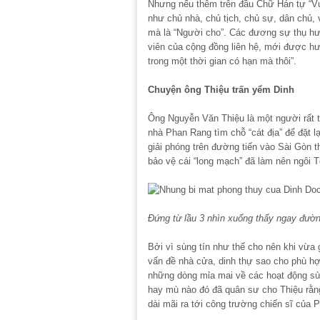
Nhưng nếu thêm trên đầu Chữ Hán tự “Vư
như chủ nhà, chủ tịch, chủ sự, dân chủ, 
mà là “Người cho”. Các đương sự thụ hư
viên của cộng đồng liên hệ, mới được h
trong một thời gian có hạn mà thôi”.
Chuyện ông Thiệu trấn yểm Dinh
Ông Nguyễn Văn Thiệu là một người rất t
nhà Phan Rang tìm chỗ “cát địa” để đặt 
giải phóng trên đường tiến vào Sài Gòn t
bảo vệ cái “long mạch” đã làm nên ngôi 
Đứng từ lầu 3 nhìn xuống thấy ngay đườ
Bởi vì sùng tín như thế cho nên khi vừa
vấn đề nhà cửa, dinh thự sao cho phù hợp
những dòng mỉa mai về các hoạt động sùn
hay mù nào đó đã quân sư cho Thiệu rằng
dài mãi ra tới công trường chiến sĩ củ