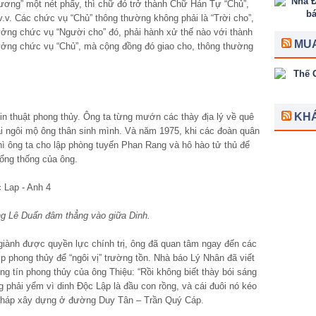
ơng” một nét phẩy, thì chữ đó trở thành Chữ Hán Tự “Chủ”,
v.v. Các chức vụ “Chủ” thông thường không phải là “Trời cho”,
ởng chức vụ “Người cho” đó, phải hành xử thế nào với thành
MUA
ưởng chức vụ “Chủ”, mà cộng đồng đó giao cho, thông thường
KH
in thuật phong thủy. Ông ta từng mướn các thày địa lý về quê
lại ngôi mộ ông thân sinh mình. Và năm 1975, khi các đoàn quân
hì ông ta cho lập phòng tuyến Phan Rang và hô hào tử thủ để
Tổng thống của ông.
ng Lê Duẩn đâm thẳng vào giữa Dinh.
 giành được quyền lực chính trị, ông đã quan tâm ngay đến các
 phong thủy để “ngôi vị” trường tồn. Nhà báo Lý Nhân đã viết
g tín phong thủy của ông Thiệu: “Rồi không biết thày bói sáng
 phải yểm vì dinh Độc Lập là đầu con rồng, và cái đuôi nó kéo
a Pháp xây dựng ở đường Duy Tân – Trần Quý Cáp.