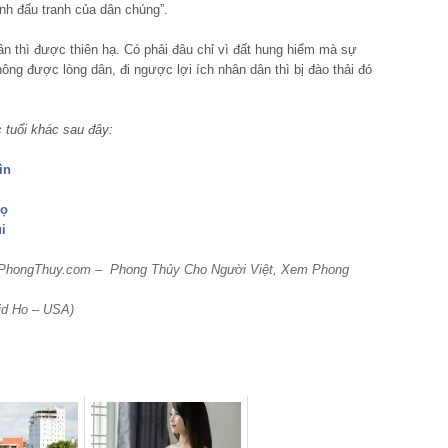
nh đấu tranh của dân chúng”.
ân thì được thiên hạ. Có phải đâu chỉ vì đất hung hiểm mà sự
hông được lòng dân, đi ngược lợi ích nhân dân thì bị đào thải đó
 tuổi khác sau đây:
ìn
gọ
i
ogPhongThuy.com – Phong Thủy Cho Người Việt, Xem Phong
vid Ho – USA)