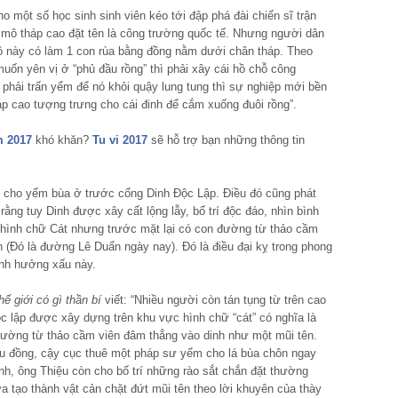
o một số học sinh sinh viên kéo tới đập phá đài chiến sĩ trận
 mô tháp cao đặt tên là công trường quốc tế. Nhưng người dân
hồ này có làm 1 con rùa bằng đồng nằm dưới chân tháp. Theo
muốn yên vị ở “phủ đầu rồng” thì phải xây cái hồ chỗ công
ại phải trấn yểm để nó khỏi quậy lung tung thì sự nghiệp mới bền
áp cao tượng trưng cho cái đinh để cắm xuống đuôi rồng”.
m 2017
khó khăn?
Tu vi 2017
sẽ hỗ trợ bạn những thông tin
n cho yểm bùa ở trước cổng Dinh Độc Lập. Điều đó cũng phát
rằng tuy Dinh được xây cất lộng lẫy, bố trí độc đáo, nhìn bình
 hình chữ Cát nhưng trước mặt lại có con đường từ thảo cầm
 (Đó là đường Lê Duẩn ngày nay). Đó là điều đại kỵ trong phong
ảnh hưởng xấu này.
hế giới có gì thần bí
viết: “Nhiều người còn tán tụng từ trên cao
c lập được xây dựng trên khu vực hình chữ “cát” có nghĩa là
đường từ thảo cầm viên đâm thẳng vào dinh như một mũi tên.
riệu đồng, cậy cục thuê một pháp sư yểm cho lá bùa chôn ngay
nh, ông Thiệu còn cho bố trí những rào sắt chắn đặt thường
ừa tạo thành vật cản chặt đứt mũi tên theo lời khuyên của thày