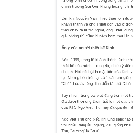
Nhưng Dinh chưa thi công xong thì anh 
chính trường Sài Gòn khủng hoảng, chỉ tr
Đến khi Nguyễn Văn Thiệu thâu tóm được 
khánh thành và ông Thiệu dọn vào ở trong
tháo chạy ra nước ngoài, ông Thiệu cũng
giải phóng thì cũng bị ném bom một lần 
Ẩn ý của người thiết kế Dinh
Năm 1966, trong lễ khánh thành Dinh mới,
thiết kế của mình. Trong đó, nhiều ý đến 
du lịch. Nét nổi bật là mặt tiền của Dinh
tự. Nhưng bên trên lại có 1 cái tum giố
“Chủ”. Lúc ấy, ông Thụ diễn tả chữ “Chủ” 
Tuy nhiên, trong bài viết đăng trên một 
địa dưới thời ông Diệm tiết lộ một câu 
của KTS Ngô Viết Thụ, nay đã qua đời, đ
Ngô Viết Thụ cho biết, khi Ông sáng tạo 
với nhiều tầng lầu ngang, dài, giống nh
Thụ, “Vương” là “Vua”.