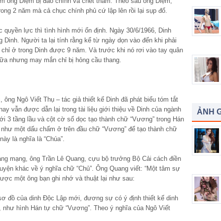
em ông Diệm bị đảo chính và chết thảm. Theo sau ông Diệm,
ong 2 năm mà cả chục chính phủ cứ lập lên rồi lại sụp đổ.
quyền lực thì tình hình mới ổn định. Ngày 30/6/1966, Dinh
 Dinh. Người ta lại tính rằng kể từ ngày dọn vào đến khi phải
 chỉ ở trong Dinh được 9 năm. Và trước khi nó rơi vào tay quân
nữa nhưng may mắn chỉ bị hỏng cầu thang.
 ông Ngô Viết Thụ – tác giả thiết kế Dinh đã phát biểu tóm tắt
nay vẫn được dẫn lại trong tài liệu giới thiệu về Dinh của ngành
ẢNH G
 với 3 tầng lầu và cột cờ sổ dọc tạo thành chữ “Vương” trong Hán
ng như một dấu chấm ở trên đầu chữ “Vương” để tạo thành chữ
này là nghĩa là “Chúa”.
trang mạng, ông Trần Lê Quang, cựu bộ trưởng Bộ Cải cách điền
chuyện khác về ý nghĩa chữ “Chủ”. Ông Quang viết: “Một tâm sự
ược một ông bạn ghi nhớ và thuật lại như sau:
sơ đồ của dinh Độc Lập mới, đương sự có ý định thiết kế dinh
au, như hình Hán tự chữ “Vương”. Theo ý nghĩa của Ngô Viết