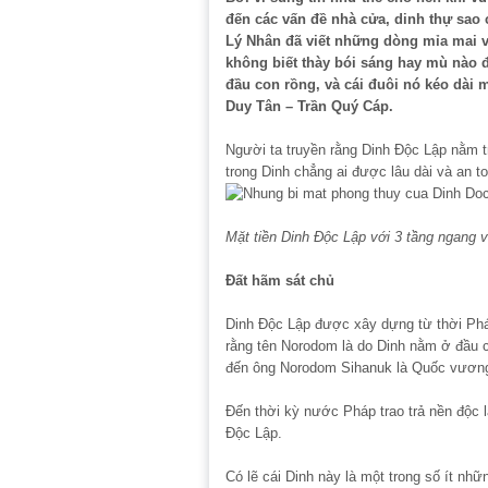
đến các vấn đề nhà cửa, dinh thự sao
Lý Nhân đã viết những dòng mỉa mai v
không biết thày bói sáng hay mù nào 
đầu con rồng, và cái đuôi nó kéo dài 
Duy Tân – Trần Quý Cáp.
Người ta truyền rằng Dinh Độc Lập nằm t
trong Dinh chẳng ai được lâu dài và an t
Mặt tiền Dinh Độc Lập với 3 tầng ngang 
Đất hãm sát chủ
Dinh Độc Lập được xây dựng từ thời Pháp
rằng tên Norodom là do Dinh nằm ở đầu 
đến ông Norodom Sihanuk là Quốc vươn
Đến thời kỳ nước Pháp trao trả nền độc l
Độc Lập.
Có lẽ cái Dinh này là một trong số ít n