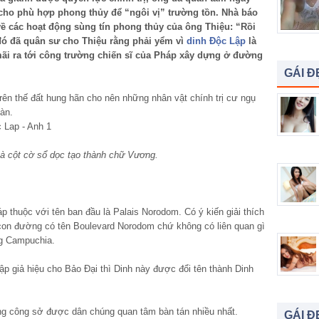
 cho phù hợp phong thủy để “ngôi vị” trường tồn. Nhà báo
ề các hoạt động sùng tín phong thủy của ông Thiệu: “Rồi
đó đã quân sư cho Thiệu rằng phải yểm vì
dinh Độc Lập
là
mãi ra tới công trường chiến sĩ của Pháp xây dựng ở đường
GÁI Đ
rên thế đất hung hãn cho nên những nhân vật chính trị cư ngụ
oàn.
và cột cờ sổ dọc tạo thành chữ Vương.
 thuộc với tên ban đầu là Palais Norodom. Có ý kiến giải thích
con đường có tên Boulevard Norodom chứ không có liên quan gì
g Campuchia.
ập giả hiệu cho Bảo Đại thì Dinh này được đổi tên thành Dinh
hững công sở được dân chúng quan tâm bàn tán nhiều nhất.
GÁI Đ