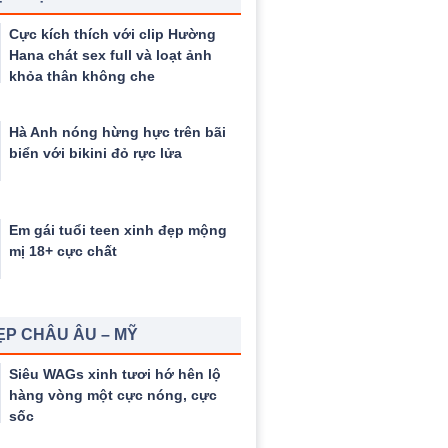
Cực kích thích với clip Hường
Hana chát sex full và loạt ảnh
khỏa thân không che
Hà Anh nóng hừng hực trên bãi
biển với bikini đỏ rực lửa
Em gái tuổi teen xinh đẹp mộng
mị 18+ cực chất
ẸP CHÂU ÂU – MỸ
Siêu WAGs xinh tươi hớ hên lộ
hàng vòng một cực nóng, cực
sốc