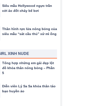
Siêu mẫu Hollywood ngực trần
cởi áo đốt cháy bể bơi
Thân hình rực lửa nóng bỏng của
siêu mẫu “sát cầu thủ” xứ mì ống
IRL XINH NUDE
Tổng hợp những em gái đẹp lột
đồ khỏa thân nóng bỏng – Phần
5
Diễn viên Lý Sa Sa khỏa thân táo
bạo huyền ảo