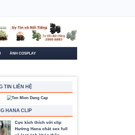
I
ẢNH COSPLAY
 TIN LIÊN HỆ
G HANA CLIP
Cực kích thích với clip
Hường Hana chát sex full