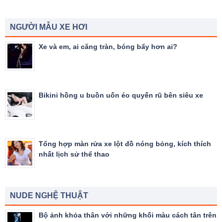
NGƯỜI MẪU XE HƠI
Xe và em, ai căng tràn, bóng bẩy hơn ai?
Bikini hồng u buồn uốn éo quyến rũ bên siêu xe
Tổng hợp màn rửa xe lột đồ nóng bỏng, kích thích
nhất lịch sử thể thao
NUDE NGHỆ THUẬT
Bộ ảnh khỏa thân với những khối màu cách tân trên