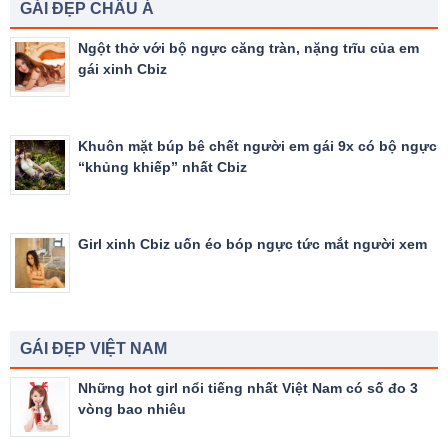
GÁI ĐẸP CHÂU Á
Ngột thở với bộ ngực căng tràn, nặng trĩu của em
gái xinh Cbiz
Khuôn mặt búp bê chết người em gái 9x có bộ ngực
“khủng khiếp” nhất Cbiz
Girl xinh Cbiz uốn éo bóp ngực tức mắt người xem
GÁI ĐẸP VIỆT NAM
Những hot girl nổi tiếng nhất Việt Nam có số đo 3
vòng bao nhiêu