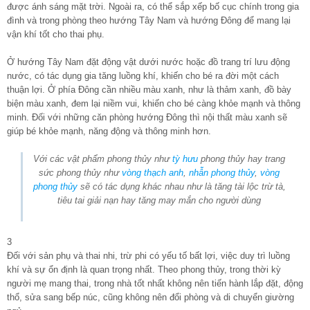
được ánh sáng mặt trời. Ngoài ra, có thể sắp xếp bố cục chính trong gia
đình và trong phòng theo hướng Tây Nam và hướng Đông để mang lại
vận khí tốt cho thai phụ.
Ở hướng Tây Nam đặt động vật dưới nước hoặc đồ trang trí lưu động
nước, có tác dụng gia tăng luồng khí, khiến cho bé ra đời một cách
thuận lợi. Ở phía Đông cần nhiều màu xanh, như là thảm xanh, đồ bày
biện màu xanh, đem lại niềm vui, khiến cho bé càng khỏe mạnh và thông
minh. Đối với những căn phòng hướng Đông thì nội thất màu xanh sẽ
giúp bé khỏe mạnh, năng động và thông minh hơn.
Với các vật phẩm phong thủy như
tỳ hưu
phong thủy hay trang
sức phong thủy như
vòng thạch anh
,
nhẫn phong thủy
,
vòng
phong thủy
sẽ có tác dụng khác nhau như là tăng tài lộc trừ tà,
tiêu tai giải nạn hay tăng may mắn cho người dùng
3
Đối với sản phụ và thai nhi, trừ phi có yếu tố bất lợi, việc duy trì luồng
khí và sự ổn định là quan trọng nhất. Theo phong thủy, trong thời kỳ
người mẹ mang thai, trong nhà tốt nhất không nên tiến hành lắp đặt, động
thổ, sửa sang bếp núc, cũng không nên đổi phòng và di chuyển giường