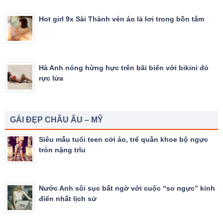
Hot girl 9x Sài Thành vén áo lả lơi trong bồn tắm
Hà Anh nóng hừng hực trên bãi biển với bikini đỏ
rực lửa
GÁI ĐẸP CHÂU ÂU – MỸ
Siêu mẫu tuổi teen cởi áo, trể quần khoe bộ ngực
tròn nặng trĩu
Nước Anh sôi sục bất ngờ với cuộc “so ngực” kinh
điển nhất lịch sử