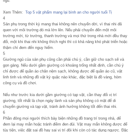
ngủ.
Xem Thêm:
Top 5 vật phẩm mang lại bình an cho người tuổi Tị
4
Sản phụ trong thời kỳ mang thai không nên chuyển dời, vì thai nhi đã
quen với môi trường đó mà lớn lên. Nếu phải chuyển đến một môi
trường mới, từ trường, thanh trường và mọi thứ trong nhà mới đều thay
đổi, một khi thai nhi không thích nghi thì có khả năng khó phát triển hoặc
thậm chí đem đến nguy hiểm.
5
Giường ngủ của sản phụ cũng cần phải chú ý, cần giữ cho sạch sẽ và
gọn gàng. Nếu dưới gầm giường có khoảng trống nhất định, cần chú ý
chỉ được để quần áo chăn nệm sạch, không được để quần áo cũ, vật
linh tinh và những đồ vật kỳ quặc nào khác, đặc biệt là đồ vàng, hòm
công cụ và đồ chơi.
Nếu như trước kia dưới gầm giường có tạp vật, cần thay đổi vị trí
giường, tốt nhất là chọn ngày lành và sản phụ không có mặt để di
chuyển giường và tạp vật, tránh ảnh hưởng không tốt đến thai nhi.
6
Phần đông mọi người thích bày biện những đồ trang trí trong nhà, để
đem lại may mắn hoặc tránh điềm đen đủi. Vật may mắn không được để
tùy tiện, việc đặt sai đồ hay sai vị trí đôi khi còn có tác dụng ngược. Đặc