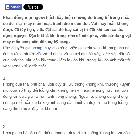
Phần đông mọi người thích bày biện những đồ trang trí trong nhà,
để đem lại may mắn hoặc tránh điềm đen đủi. Vật may mắn không
được để tùy tiện, việc đặt sai đồ hay sai vị trí đôi khi còn có tác
dụng ngược. Đặc biệt là khi trong nhà có sản phụ, việc sử dụng vật
may mắn càng cần đến sự kỹ càng.
Các chuyên gia
phong thủy
cho rằng, việc dịch chuyển khí trong nhà có
ảnh hưởng rất lớn đối với thai nhi và người mẹ. Vì vậy, việc sắp đặt bố
cục nhà thai phụ cần lấy trọng điểm là đón khí, trong đó đón ánh mặt trời
và vượng khí là tốt nhất.
1
Phòng của thai phụ phải luôn duy trì lưu thông không khí, thường xuyên
mở cửa sổ thay đổi luồng khí, không nên vì mùa hè nóng nực mà luôn
đóng kín cửa giữ lại hơi lạnh trong phòng. Ngoài ra, phòng cũng không
nên quá tối, cần có lượng ánh sáng cần thiết và duy trì tập trung luồng
sáng thích hợp, đẩy lùi khí âm.
2
Phòng của bà bầu nên thông thoáng, duy trì lưu thông không khí và đón