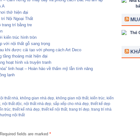
o.A
ơi thở hiện đại
 trí Nội Ngoại Thất
MUA
trang trí bằng tre
ên
i kiến trúc hình tròn
 với nội thất gỗ sang trọng
au khi được cải tạo với phong cách Art Deco
KH
g tầng thoáng mát hiện đại
àng hoạt hình và truyện tranh
hóa” linh hoạt – Hoàn hảo về thẩm mỹ lẫn tính năng
ông lạnh
nội thất nhà
,
không gian nhà đẹp
,
không gian nội thất
,
kiến trúc
,
kiến
t
,
nội thất độc
,
nội thất nhà đẹp
,
sắp xếp cho nhà đẹp
,
thiết kế dẹp
ến trúc
,
thiết kế nhà đẹp
,
thiết kế nội thất
,
trang trí đẹp
,
trang trí nhà
hướng nội thất
Required fields are marked
*