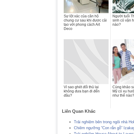
Sự lột xác của căn hộ
Người tuổi T
chung cư sau khi được cải
sinh có vận 
tạo với phong cách Art
nào?
Deco
Vì sao ghét đối thủ lại
Cùng khảo sá
không đưa bạn đi đến
Mỹ có xu hư
đâu?
như thế nào
Liên Quan Khác
Trải nghiệm bên trong ngôi nhà H
Chiêm ngưỡng “Con rắn gỗ” Izakay
Trải nghiệm House About to Laun