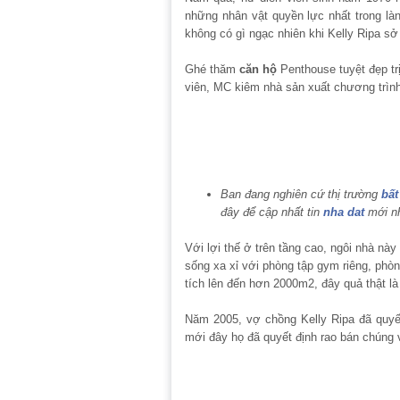
những nhân vật quyền lực nhất trong làn
không có gì ngạc nhiên khi Kelly Ripa s
Ghé thăm
căn hộ
Penthouse tuyệt đẹp trị
viên, MC kiêm nhà sản xuất chương trình
Ban đang nghiên cứ thị trường
bất
đây để cập nhất tin
nha dat
mới n
Với lợi thế ở trên tầng cao, ngôi nhà nà
sống xa xỉ với phòng tập gym riêng, phòn
tích lên đến hơn 2000m
2
, đây quả thật l
Năm 2005, vợ chồng Kelly Ripa đã quyết
mới đây họ đã quyết định rao bán chúng 