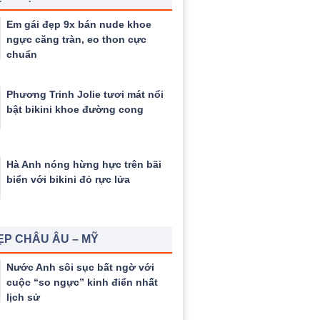
Em gái đẹp 9x bán nude khoe
ngực căng tràn, eo thon cực
chuẩn
Phương Trinh Jolie tươi mát nổi
bật bikini khoe đường cong
Hà Anh nóng hừng hực trên bãi
biển với bikini đỏ rực lửa
ẸP CHÂU ÂU – MỸ
Nước Anh sôi sục bất ngờ với
cuộc “so ngực” kinh điển nhất
lịch sử