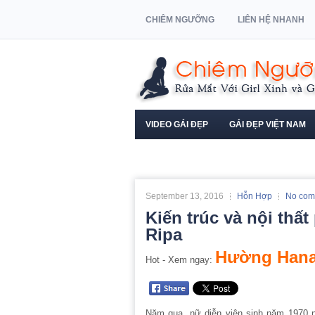
CHIÊM NGƯỠNG
LIÊN HỆ NHANH
VIDEO GÁI ĐẸP
GÁI ĐẸP VIỆT NAM
NGƯỜI MẪU XE HƠI
September 13, 2016
Hỗn Hợp
No com
Kiến trúc và nội thất
Ripa
Hường Hana
Hot - Xem ngay:
Năm qua, nữ diễn viên sinh năm 1970 