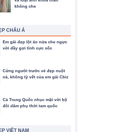
và loạt ảnh khỏa thân
không che
ẸP CHÂU Á
Em gái đẹp lột áo nửa che ngực
vời đầy gợi tình cực sốc
Cứng người trước vẻ đẹp nuột
nà, không tỳ vết của em gái Cbiz
Cả Trung Quốc nhục mặt với bộ
đôi dâm phụ thời tam quốc
ẸP VIỆT NAM