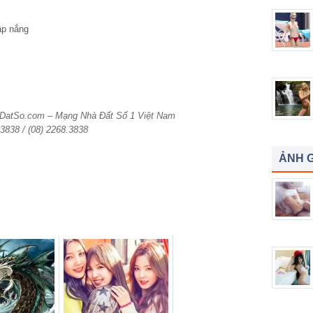
haDatSo.com – Mạng Nhà Đất Số 1 Việt Nam
.3838 / (08) 2268.3838
ẢNH G