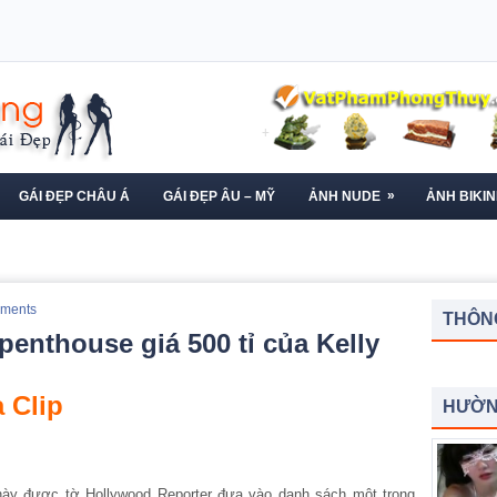
»
GÁI ĐẸP CHÂU Á
GÁI ĐẸP ÂU – MỸ
ẢNH NUDE
ẢNH BIKIN
ments
THÔNG
 penthouse giá 500 tỉ của Kelly
 Clip
HƯỜN
này được tờ Hollywood Reporter đưa vào danh sách một trong