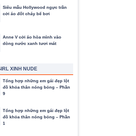
Siêu mẫu Hollywood ngực trần
cởi áo đốt cháy bể bơi
Anne V cởi áo hòa mình vào
dòng nước xanh tươi mát
IRL XINH NUDE
Tổng hợp những em gái đẹp lột
đồ khỏa thân nóng bỏng – Phần
9
Tổng hợp những em gái đẹp lột
đồ khỏa thân nóng bỏng – Phần
1