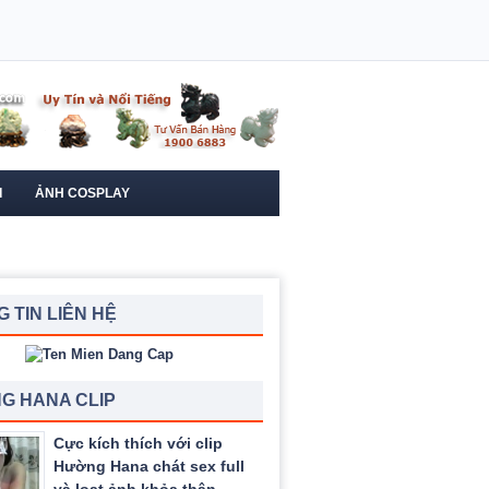
I
ẢNH COSPLAY
 TIN LIÊN HỆ
G HANA CLIP
Cực kích thích với clip
Hường Hana chát sex full