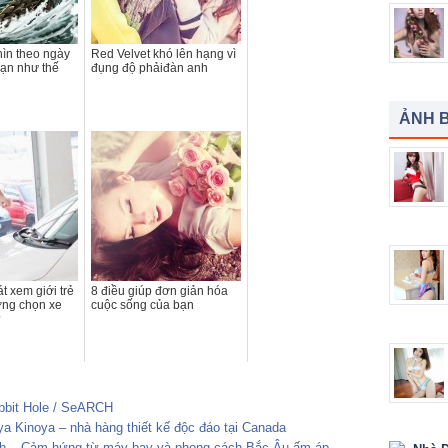
hìn theo ngày
Red Velvet khó lên hạng vì
hạn như thế
đụng độ phảiđàn anh
ẢNH B
t xem giới trẻ
8 điều giúp đơn giản hóa
ớng chọn xe
cuộc sống của bạn
?
obbit Hole / SeARCH
a Kinoya – nhà hàng thiết kế độc đáo tại Canada
ch – Cảm hứng từ máy bay và phong cách Bắc Âu ấm áp