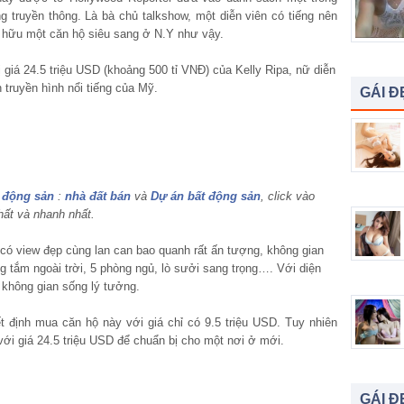
g truyền thông. Là bà chủ talkshow, một diễn viên có tiếng nên
ở hữu một căn hộ siêu sang ở N.Y như vậy.
 giá 24.5 triệu USD (khoảng 500 tỉ VNĐ) của Kelly Ripa, nữ diễn
 truyền hình nổi tiếng của Mỹ.
GÁI Đ
 động sản
:
nhà đất bán
và
Dự án bất động sản
, click vào
hất và nhanh nhất.
y có view đẹp cùng lan can bao quanh rất ấn tượng, không gian
g tắm ngoài trời, 5 phòng ngủ, lò sưởi sang trọng…. Với diện
à không gian sống lý tưởng.
 định mua căn hộ này với giá chỉ có 9.5 triệu USD. Tuy nhiên
với giá 24.5 triệu USD để chuẩn bị cho một nơi ở mới.
GÁI Đ