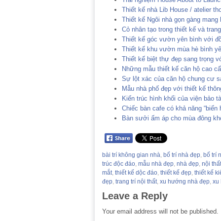
Thiết kế nhà Lib House / atelier th
Thiết kế Ngôi nhà gọn gàng mang h
Cỏ nhân tạo trong thiết kế và trang
Thiết kế góc vườn yên bình với đồ 
Thiết kế khu vườn mùa hè bình y
Thiết kế biệt thự đẹp sang trọng vớ
Những mẫu thiết kế căn hộ cao cấp
Sự lột xác của căn hộ chung cư s
Mẫu nhà phố đẹp với thiết kế thôn
Kiến trúc hình khối của viện bảo t
Chiếc bàn cafe có khả năng “biến 
Bàn sưởi ấm áp cho mùa đông kh
bài trí không gian nhà
,
bố trí nhà đẹp
,
bố trí 
trúc độc đáo
,
mẫu nhà đẹp
,
nhà đẹp
,
nội thấ
mắt
,
thiết kế dộc đáo
,
thiết kế đẹp
,
thiết kế ki
đẹp
,
trang trí nội thất
,
xu hướng nhà đẹp
,
xu 
Leave a Reply
Your email address will not be published.