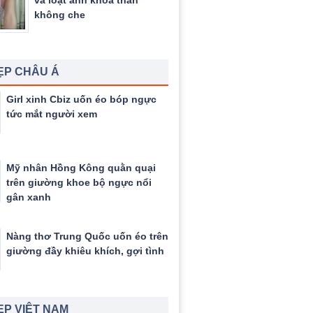
và loạt ảnh khỏa thân
không che
ẸP CHÂU Á
Girl xinh Cbiz uốn éo bóp ngực
tức mắt người xem
Mỹ nhân Hồng Kông quằn quại
trên giường khoe bộ ngực nổi
gân xanh
Nàng thơ Trung Quốc uốn éo trên
giường đầy khiêu khích, gợi tình
ẸP VIỆT NAM