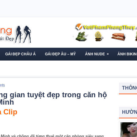
»
GÁI ĐẸP CHÂU Á
GÁI ĐẸP ÂU – MỸ
ẢNH NUDE
ẢNH BIKIN
nts
THÔNG
g gian tuyệt đẹp trong căn hộ
Minh
 Clip
HƯỜN
 Minh và chồng đã từng thuê một căn phòng siêu sang