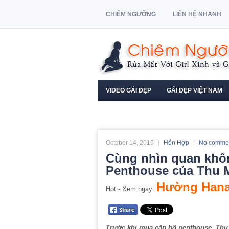
CHIÊM NGƯỠNG
LIÊN HỆ NHANH
VIDEO GÁI ĐẸP
GÁI ĐẸP VIỆT NAM
NGƯỜI MẪU XE HƠI
October 14, 2016
Hỗn Hợp
No comme
Cùng nhìn quan khôn
Penthouse của Thu 
Hường Hana
Hot - Xem ngay:
Trước khi mua căn hộ penthouse, Thu