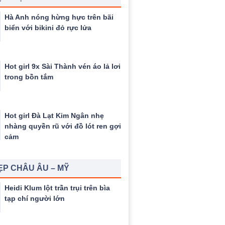
Hà Anh nóng hừng hực trên bãi
biển với bikini đỏ rực lửa
Hot girl 9x Sài Thành vén áo lả lơi
trong bồn tắm
Hot girl Đà Lạt Kim Ngân nhẹ
nhàng quyền rũ với đồ lót ren gợi
cảm
ẸP CHÂU ÂU – MỸ
Heidi Klum lột trần trụi trên bìa
tạp chí người lớn