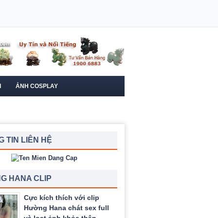
I
ẢNH COSPLAY
 TIN LIÊN HỆ
G HANA CLIP
Cực kích thích với clip
Hường Hana chát sex full