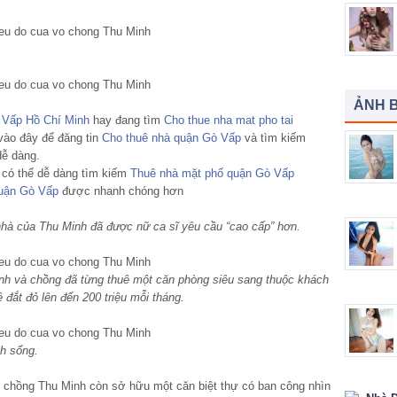
ẢNH B
ò Vấp Hồ Chí Minh
hay đang tìm
Cho thue nha mat pho tai
vào đây để đăng tin
Cho thuê nhà quận Gò Vấp
và tìm kiếm
dễ dàng.
n có thể dễ dàng tìm kiếm
Thuê nhà mặt phố quận Gò Vấp
quận Gò Vấp
được nhanh chóng hơn
 nhà của Thu Minh đã được nữ ca sĩ yêu cầu “cao cấp” hơn.
nh và chồng đã từng thuê một căn phòng siêu sang thuộc khách
 đắt đỏ lên đến 200 triệu mỗi tháng.
nh sống.
ợ chồng Thu Minh còn sở hữu một căn biệt thự có ban công nhìn