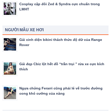
Cosplay cặp đôi Zed & Syndra cực chuẩn trong
LMHT
NGƯỜI MẪU XE HƠI
Gái xinh diện bikini thách thức độ dữ của Range
Rover
Gái đẹp Cbiz lột hết đồ “trần trụi ” rửa xe cực kích
thích
Ngựa chứng Ferarri cũng phải lé vế trước đường
cong khó cưỡng của nàng