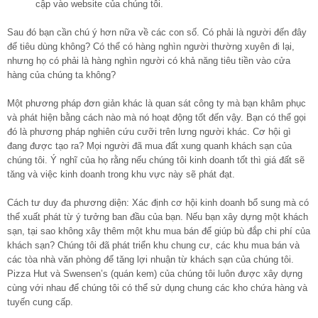
cập vào website của chúng tôi.
Sau đó bạn cần chú ý hơn nữa về các con số. Có phải là người đến đây
để tiêu dùng không? Có thể có hàng nghìn người thường xuyên đi lại,
nhưng họ có phải là hàng nghìn người có khả năng tiêu tiền vào cửa
hàng của chúng ta không?
Một phương pháp đơn giản khác là quan sát công ty mà bạn khâm phục
và phát hiện bằng cách nào mà nó hoạt động tốt đến vậy. Bạn có thể gọi
đó là phương pháp nghiên cứu cưỡi trên lưng người khác. Cơ hội gì
đang được tạo ra? Mọi người đã mua đất xung quanh khách sạn của
chúng tôi. Ý nghĩ của họ rằng nếu chúng tôi kinh doanh tốt thì giá đất sẽ
tăng và việc kinh doanh trong khu vực này sẽ phát đạt.
Cách tư duy đa phương diện: Xác định cơ hội kinh doanh bổ sung mà có
thể xuất phát từ ý tưởng ban đầu của bạn. Nếu bạn xây dựng một khách
sạn, tại sao không xây thêm một khu mua bán để giúp bù đắp chi phí của
khách sạn? Chúng tôi đã phát triển khu chung cư, các khu mua bán và
các tòa nhà văn phòng để tăng lợi nhuận từ khách sạn của chúng tôi.
Pizza Hut và Swensen’s (quán kem) của chúng tôi luôn được xây dựng
cùng với nhau để chúng tôi có thể sử dụng chung các kho chứa hàng và
tuyến cung cấp.