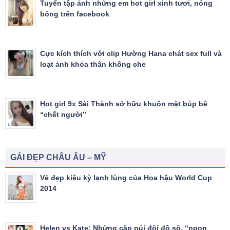
Tuyển tập ảnh những em hot girl xinh tươi, nóng
bỏng trên facebook
Cực kích thích với clip Hường Hana chát sex full và
loạt ảnh khỏa thân không che
Hot girl 9x Sài Thành sở hữu khuôn mặt búp bê
“chết người”
GÁI ĐẸP CHÂU ÂU – MỸ
Vẻ đẹp kiêu kỳ lạnh lùng của Hoa hậu World Cup
2014
Helen vs Kate: Những cặp núi đôi đồ sộ, “ngon