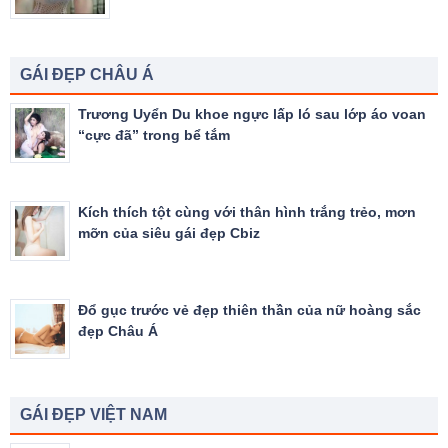
GÁI ĐẸP CHÂU Á
Trương Uyển Du khoe ngực lấp ló sau lớp áo voan
“cực đã” trong bể tắm
Kích thích tột cùng với thân hình trắng trẻo, mơn
mỡn của siêu gái đẹp Cbiz
Đổ gục trước vẻ đẹp thiên thần của nữ hoàng sắc
đẹp Châu Á
GÁI ĐẸP VIỆT NAM