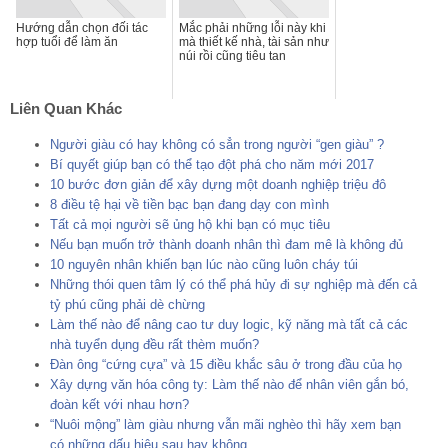
Hướng dẫn chọn đối tác
Mắc phải những lỗi này khi
hợp tuổi để làm ăn
mà thiết kế nhà, tài sản như
núi rồi cũng tiêu tan
Liên Quan Khác
Người giàu có hay không có sẳn trong người “gen giàu” ?
Bí quyết giúp bạn có thể tạo đột phá cho năm mới 2017
10 bước đơn giản để xây dựng một doanh nghiệp triệu đô
8 điều tệ hại về tiền bạc bạn đang dạy con mình
Tất cả mọi người sẽ ủng hộ khi bạn có mục tiêu
Nếu bạn muốn trở thành doanh nhân thì đam mê là không đủ
10 nguyên nhân khiến bạn lúc nào cũng luôn cháy túi
Những thói quen tâm lý có thể phá hủy đi sự nghiệp mà đến cả
tỷ phú cũng phải dè chừng
Làm thế nào để nâng cao tư duy logic, kỹ năng mà tất cả các
nhà tuyển dụng đều rất thèm muốn?
Đàn ông “cứng cựa” và 15 điều khắc sâu ở trong đầu của họ
Xây dựng văn hóa công ty: Làm thế nào để nhân viên gắn bó,
đoàn kết với nhau hơn?
“Nuôi mộng” làm giàu nhưng vẫn mãi nghèo thì hãy xem bạn
có những dấu hiệu sau hay không