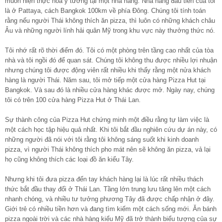
muốn hiện thực hóa ý tưởng tại một nhà hàng. Nhà hàng đầu tiên của tôi
là ở Pattaya, cách Bangkok 100km về phía Đông. Chúng tôi tính toán
rằng nếu người Thái không thích ăn pizza, thì luôn có những khách châu
Âu và những người lính hải quân Mỹ trong khu vực này thưởng thức nó.
Tôi nhớ rất rõ thời điểm đó. Tôi có một phòng trên tầng cao nhất của tòa
nhà và tôi ngồi đó để quan sát. Chúng tôi không thu được nhiều lợi nhuận
nhưng chúng tôi được động viên rất nhiều khi thấy rằng một nửa khách
hàng là người Thái. Năm sau, tôi mở tiếp một cửa hàng Pizza Hut tại
Bangkok. Và sau đó là nhiều cửa hàng khác được mở. Ngày nay, chúng
tôi có trên 100 cửa hàng Pizza Hut ở Thái Lan.
Sự thành công của Pizza Hut chứng minh một điều rằng tự làm việc là
một cách học tập hiệu quả nhất. Khi tôi bắt đầu nghiên cứu dự án này, có
những người đã nói với tôi rằng tôi không sáng suốt khi kinh doanh
pizza, vì người Thái không thích pho mát nên sẽ không ăn pizza, vả lại
họ cũng không thích các loại đồ ăn kiểu Tây.
Nhưng khi tôi đưa pizza đến tay khách hàng lại là lúc rất nhiều thách
thức bắt đầu thay đổi ở Thái Lan. Tầng lớn trung lưu tăng lên một cách
nhanh chóng, và nhiều tư tưởng phương Tây đã được chấp nhận ở đây.
Giới trẻ có nhiều tiền hơn và đang tìm kiếm một cách sống mới. Ăn bánh
pizza ngoài trời và các nhà hàng kiểu Mỹ đã trở thành biểu tượng của sự