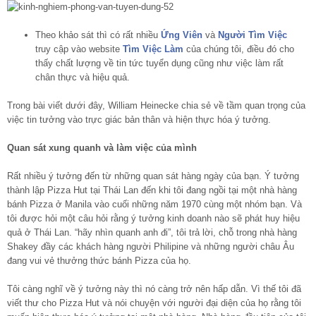
Theo khảo sát thì có rất nhiều
Ứng Viên
và
Người Tìm Việc
truy cập vào website
Tìm Việc Làm
của chúng tôi, điều đó cho
thấy chất lượng về tin tức tuyển dụng cũng như việc làm rất
chân thực và hiệu quả.
Trong bài viết dưới đây, William Heinecke chia sẻ về tầm quan trọng của
việc tin tưởng vào trực giác bản thân và hiện thực hóa ý tưởng.
Quan sát xung quanh và làm việc của mình
Rất nhiều ý tưởng đến từ những quan sát hàng ngày của bạn. Ý tưởng
thành lập Pizza Hut tại Thái Lan đến khi tôi đang ngồi tại một nhà hàng
bánh Pizza ở Manila vào cuối những năm 1970 cùng một nhóm bạn. Và
tôi được hỏi một câu hỏi rằng ý tưởng kinh doanh nào sẽ phát huy hiệu
quả ở Thái Lan. “hãy nhìn quanh anh đi”, tôi trả lời, chỗ trong nhà hàng
Shakey đầy các khách hàng người Philipine và những người châu Âu
đang vui vẻ thưởng thức bánh Pizza của họ.
Tôi càng nghĩ về ý tưởng này thì nó càng trở nên hấp dẫn. Vì thế tôi đã
viết thư cho Pizza Hut và nói chuyện với người đại diện của họ rằng tôi