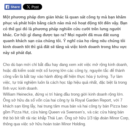
Một phương pháp đơn giản khác là quan sát công ty mà bạn khâm
phục và phát hiện bằng cách nào mà nó hoạt động tốt đến vậy. Bạn
có thể gọi đó là phương pháp nghiên cứu cưỡi trên lưng người
khác. Cơ hội gì đang được tạo ra? Mọi người đã mua đất xung
quanh khách sạn của chúng tôi. Ý nghĩ của họ rằng nếu chúng tôi
kinh doanh tốt thì giá đất sẽ tăng và việc kinh doanh trong khu vực
này sẽ phát đạt.
Cho dù bạn mới chỉ bắt đầu hay đang xem xét việc mở rộng kinh doanh,
hoặc đã kiểm soát một số lượng lớn các công ty, nguyên tắc để thành
công vẫn là bắt tay vào hành động để hiện thực hóa ý tưởng. Tự làm
việc, tự trải nghiệm luôn là cách học tập hiệu quả nhất, đặc biệt là trong
lĩnh vực kinh doanh.
William Heinecke, đứng vị trí hàng đầu trong giới kinh doanh rộng lớn.
Ông sở hữu đa số vốn của hai công ty là Royal Garden Report, với 7
khách sạn lộng lẫy, hai trung tâm mua bán và hai công ty bán Pizza bao
gồm Pizza Hut, cửa hàng Queen và Swensen’s, và các cửa hàng bán
thịt bò bít tết rải rác khắp Thái Lan. Ông sở hữu 1/3 tập đoàn Minor Corp,
thông qua việc sở hữu hoàn toàn Minor Holding.