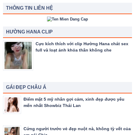
THÔNG TIN LIÊN HỆ
HƯỜNG HANA CLIP
Cực kích thích với clip Hường Hana chát sex
full và loạt ảnh khỏa thân không che
GÁI ĐẸP CHÂU Á
Điểm mặt 5 mỹ nhân gợi cảm, xinh đẹp được yêu
mến nhất Showbiz Thái Lan
Cứng người trước vẻ đẹp nuột nà, không tỳ vết của
em gái Cbiz