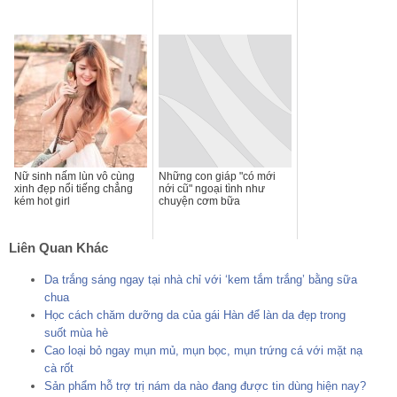
Nữ sinh nấm lùn vô cùng
Những con giáp "có mới
xinh đẹp nổi tiếng chẳng
nới cũ" ngoại tình như
kém hot girl
chuyện cơm bữa
Liên Quan Khác
Da trắng sáng ngay tại nhà chỉ với ‘kem tắm trắng’ bằng sữa
chua
Học cách chăm dưỡng da của gái Hàn để làn da đẹp trong
suốt mùa hè
Cao loại bỏ ngay mụn mủ, mụn bọc, mụn trứng cá với mặt nạ
cà rốt
Sản phẩm hỗ trợ trị nám da nào đang được tin dùng hiện nay?