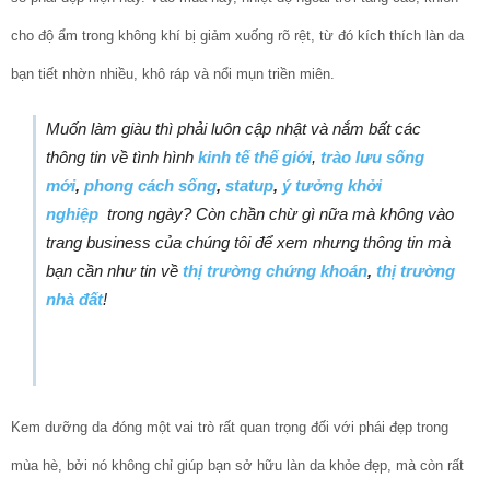
cho độ ẩm trong không khí bị giảm xuống rõ rệt, từ đó kích thích làn da
bạn tiết nhờn nhiều, khô ráp và nổi mụn triền miên.
Muốn làm giàu thì phải luôn cập nhật và nắm bất các
thông tin về tình hình
kinh tế thế giới
,
trào lưu sống
mới
,
phong cách sống
,
statup
,
ý tưởng khởi
nghiệp
trong ngày? Còn chần chừ gì nữa mà không vào
trang business của chúng tôi để xem nhưng thông tin mà
bạn cần như tin về
thị trường chứng khoán
,
thị trường
nhà đất
!
Kem dưỡng da đóng một vai trò rất quan trọng đối với phái đẹp trong
mùa hè, bởi nó không chỉ giúp bạn sở hữu làn da khỏe đẹp, mà còn rất