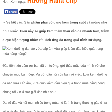
Hường Hana Clip
Hot - Xem ngay:
– Về kết cấu: Sản phẩm phải có dạng kem trong suốt và mỏng nhẹ
như nước. Điều này sẽ giúp kem thẩm thấu vào da nhanh hơn, tránh
được hiện tượng nhờn rít, kích ứng da trong quá trình sử dụng.
Đầu tiên, xin cảm ơn bạn đã tin tưởng, gởi thắc mắc của mình về cho
chuyên mục Làm đẹp. Và với câu hỏi của bạn về việc: Loại kem dưỡng
da nào vừa cấp ẩm, vừa giúp kiềm dầu hiệu quả trong mùa nắng nóng,
chúng tôi xin được giải đáp như sau:
Da đổ dầu và nổi mụn nhiều trong mùa hè là tình trạng thường gặp ở đa
số phái đẹp hiện nay. Vào mùa này, nhiệt độ ngoài trời tăng cao, khiến