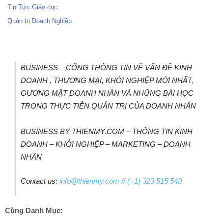
Tin Tức Giáo dục
Quản trị Doanh Nghiệp
BUSINESS – CỔNG THÔNG TIN VỀ VẤN ĐỀ KINH
DOANH , THƯƠNG MẠI, KHỞI NGHIỆP MỚI NHẤT,
GƯƠNG MẶT DOANH NHÂN VÀ NHỮNG BÀI HỌC
TRONG THỰC TIỄN QUẢN TRỊ CỦA DOANH NHÂN
BUSINESS BY THIENMY.COM – THÔNG TIN KINH
DOANH – KHỞI NGHIỆP – MARKETING – DOANH
NHÂN
Contact us:
info@thienmy.com
// (+1) 323 515 548
Cùng Danh Mục: