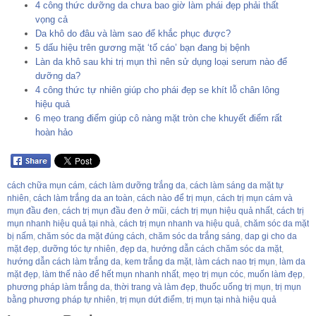
4 công thức dưỡng da chưa bao giờ làm phái đẹp phải thất
vọng cả
Da khô do đâu và làm sao để khắc phục được?
5 dấu hiệu trên gương mặt ‘tố cáo’ bạn đang bị bệnh
Làn da khô sau khi trị mụn thì nên sử dụng loại serum nào để
dưỡng da?
4 công thức tự nhiên giúp cho phái đẹp se khít lỗ chân lông
hiệu quả
6 mẹo trang điểm giúp cô nàng mặt tròn che khuyết điểm rất
hoàn hảo
cách chữa mụn cám
,
cách làm dưỡng trắng da
,
cách làm sáng da mặt tự
nhiên
,
cách làm trắng da an toàn
,
cách nào để trị mụn
,
cách trị mụn cám và
mụn đầu đen
,
cách trị mụn đầu đen ở mũi
,
cách trị mụn hiệu quả nhất
,
cách trị
mụn nhanh hiệu quả tại nhà
,
cách trị mụn nhanh va hiệu quả
,
chăm sóc da mặt
bị nấm
,
chăm sóc da mặt đúng cách
,
chăm sóc da trắng sáng
,
dap gi cho da
mặt đẹp
,
dưỡng tóc tự nhiên
,
đẹp da
,
hướng dẫn cách chăm sóc da mặt
,
hướng dẫn cách làm trắng da
,
kem trắng da mặt
,
làm cách nao trị mụn
,
làm da
mặt đẹp
,
làm thế nào để hết mụn nhanh nhất
,
mẹo trị mụn cóc
,
muốn làm đẹp
,
phương pháp làm trắng da
,
thời trang và làm đẹp
,
thuốc uống trị mụn
,
trị mụn
bằng phương pháp tự nhiên
,
trị mụn dứt điểm
,
trị mụn tại nhà hiệu quả