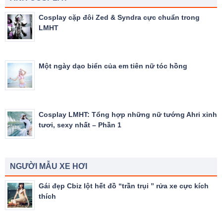
Cosplay cặp đôi Zed & Syndra cực chuẩn trong
LMHT
Một ngày dạo biển của em tiên nữ tóc hồng
Cosplay LMHT: Tổng hợp những nữ tướng Ahri xinh
tươi, sexy nhất – Phần 1
NGƯỜI MẪU XE HƠI
Gái đẹp Cbiz lột hết đồ “trần trụi ” rửa xe cực kích
thích