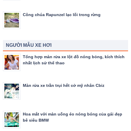
Công chúa Rapunzel lạc lối trong rừng
NGƯỜI MẪU XE HƠI
Tổng hợp màn rửa xe lột đồ nóng bỏng, kích thích
nhất lịch sử thể thao
Màn rửa xe trần trụi hết cở mỹ nhân Cbiz
Hoa mắt với màn uống éo nóng bóng của gái đẹp
bê siêu BMW