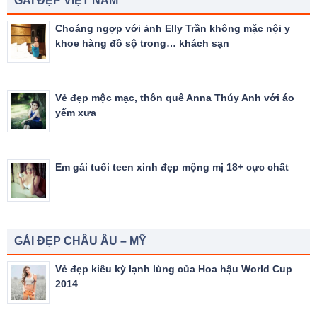
GÁI ĐẸP VIỆT NAM
Choáng ngợp với ảnh Elly Trần không mặc nội y
khoe hàng đồ sộ trong… khách sạn
Vẻ đẹp mộc mạc, thôn quê Anna Thúy Anh với áo
yếm xưa
Em gái tuổi teen xinh đẹp mộng mị 18+ cực chất
GÁI ĐẸP CHÂU ÂU – MỸ
Vẻ đẹp kiêu kỳ lạnh lùng của Hoa hậu World Cup
2014