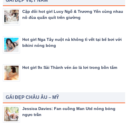
GÁI ĐẸP VIỆT NAM
Cặp đôi hot girl Lucy Ngố & Trương Yến cùng nhau
nô đùa quấn quít trên giường
Hot girl Nga Tây nuột nà không tì vết tại bể bơi với
bikini nóng bỏng
Hot girl 9x Sài Thành vén áo lả lơi trong bồn tắm
GÁI ĐẸP CHÂU ÂU – MỸ
Jessica Davies: Fan cuồng Man Utd nóng bỏng
ngực trần