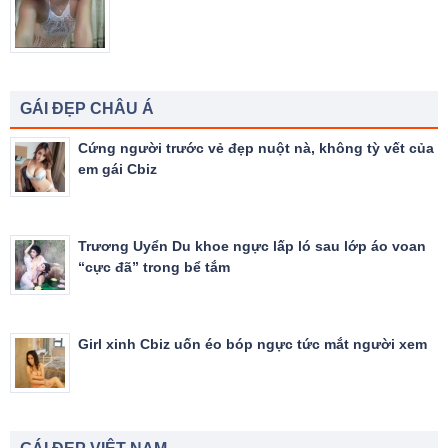
GÁI ĐẸP CHÂU Á
Cứng người trước vẻ đẹp nuột nà, không tỳ vết của
em gái Cbiz
Trương Uyển Du khoe ngực lấp ló sau lớp áo voan
“cực đã” trong bể tắm
Girl xinh Cbiz uốn éo bóp ngực tức mắt người xem