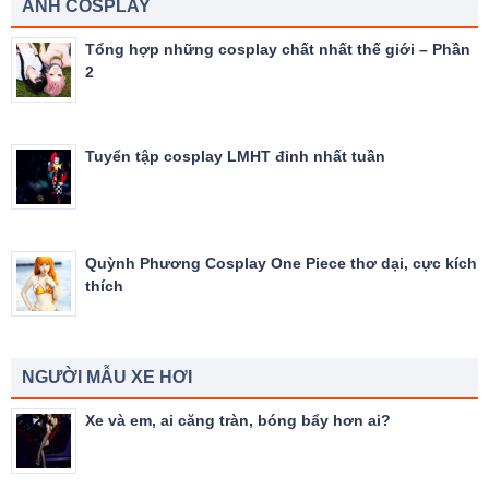
ẢNH COSPLAY
Tổng hợp những cosplay chất nhất thế giới – Phần
2
Tuyển tập cosplay LMHT đỉnh nhất tuần
Quỳnh Phương Cosplay One Piece thơ dại, cực kích
thích
NGƯỜI MẪU XE HƠI
Xe và em, ai căng tràn, bóng bẩy hơn ai?