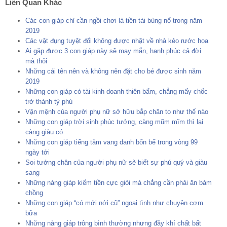
Liên Quan Khác
Các con giáp chỉ cần ngồi chơi là tiền tài bùng nổ trong năm
2019
Các vật đụng tuyệt đối không được nhặt về nhà kẻo rước họa
Ai gặp được 3 con giáp này sẽ may mắn, hạnh phúc cả đời
mà thôi
Những cái tên nên và không nên đặt cho bé được sinh năm
2019
Những con giáp có tài kinh doanh thiên bẩm, chẳng mấy chốc
trở thành tỷ phú
Vận mệnh của người phụ nữ sở hữu bắp chân to như thế nào
Những con giáp trời sinh phúc tướng, càng mũm mĩm thì lại
càng giàu có
Những con giáp tiếng tăm vang danh bốn bể trong vòng 99
ngày tới
Soi tướng chân của người phụ nữ sẽ biết sự phú quý và giàu
sang
Những nàng giáp kiếm tiền cực giỏi mà chẳng cần phải ăn bám
chồng
Những con giáp “có mới nới cũ” ngoại tình như chuyện cơm
bữa
Những nàng giáp trông bình thường nhưng đầy khí chất bất