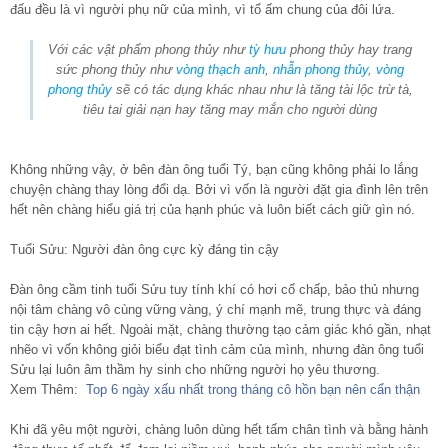
đấu đều là vì người phụ nữ của mình, vì tổ ấm chung của đôi lứa.
Với các vật phẩm phong thủy như
tỳ hưu
phong thủy hay trang
sức phong thủy như
vòng thạch anh
,
nhẫn phong thủy
,
vòng
phong thủy
sẽ có tác dụng khác nhau như là tăng tài lộc trừ tà,
tiêu tai giải nạn hay tăng may mắn cho người dùng
Không những vậy, ở bên đàn ông tuổi Tý, bạn cũng không phải lo lắng
chuyện chàng thay lòng đổi dạ. Bởi vì vốn là người đặt gia đình lên trên
hết nên chàng hiểu giá trị của hạnh phúc và luôn biết cách giữ gìn nó.
Tuổi Sửu: Người đàn ông cực kỳ đáng tin cậy
Đàn ông cầm tinh tuổi Sửu tuy tính khí có hơi cố chấp, bảo thủ nhưng
nội tâm chàng vô cùng vững vàng, ý chí mạnh mẽ, trung thực và đáng
tin cậy hơn ai hết. Ngoài mặt, chàng thường tạo cảm giác khó gần, nhạt
nhẽo vì vốn không giỏi biểu đạt tình cảm của mình, nhưng đàn ông tuổi
Sửu lại luôn âm thầm hy sinh cho những người họ yêu thương.
Xem Thêm:
Top 6 ngày xấu nhất trong tháng cô hồn bạn nên cẩn thận
Khi đã yêu một người, chàng luôn dùng hết tấm chân tình và bằng hành