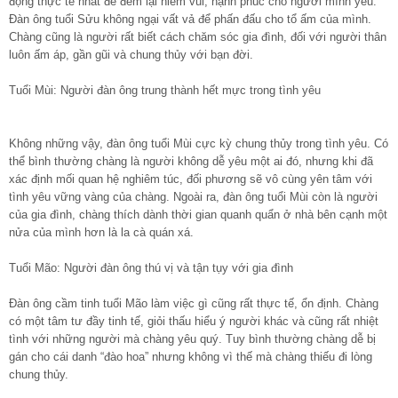
động thực tế nhất để đem lại niềm vui, hạnh phúc cho người mình yêu.
Đàn ông tuổi Sửu không ngại vất vả để phấn đấu cho tổ ấm của mình.
Chàng cũng là người rất biết cách chăm sóc gia đình, đối với người thân
luôn ấm áp, gần gũi và chung thủy với bạn đời.
Tuổi Mùi: Người đàn ông trung thành hết mực trong tình yêu
Không những vậy, đàn ông tuổi Mùi cực kỳ chung thủy trong tình yêu. Có
thể bình thường chàng là người không dễ yêu một ai đó, nhưng khi đã
xác định mối quan hệ nghiêm túc, đối phương sẽ vô cùng yên tâm với
tình yêu vững vàng của chàng. Ngoài ra, đàn ông tuổi Mùi còn là người
của gia đình, chàng thích dành thời gian quanh quẩn ở nhà bên cạnh một
nửa của mình hơn là la cà quán xá.
Tuổi Mão: Người đàn ông thú vị và tận tụy với gia đình
Đàn ông cầm tinh tuổi Mão làm việc gì cũng rất thực tế, ổn định. Chàng
có một tâm tư đầy tinh tế, giỏi thấu hiểu ý người khác và cũng rất nhiệt
tình với những người mà chàng yêu quý. Tuy bình thường chàng dễ bị
gán cho cái danh “đào hoa” nhưng không vì thế mà chàng thiếu đi lòng
chung thủy.