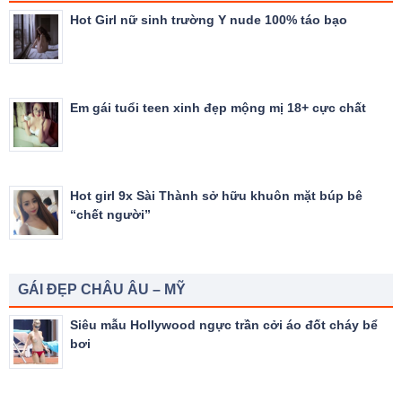
Hot Girl nữ sinh trường Y nude 100% táo bạo
Em gái tuổi teen xinh đẹp mộng mị 18+ cực chất
Hot girl 9x Sài Thành sở hữu khuôn mặt búp bê
“chết người”
GÁI ĐẸP CHÂU ÂU – MỸ
Siêu mẫu Hollywood ngực trần cởi áo đốt cháy bể
bơi