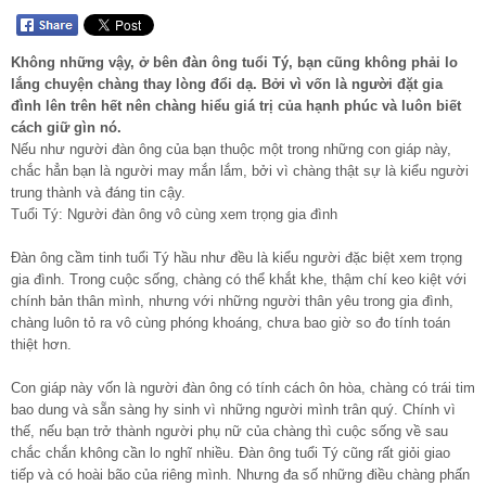
Không những vậy, ở bên đàn ông tuổi Tý, bạn cũng không phải lo
lắng chuyện chàng thay lòng đổi dạ. Bởi vì vốn là người đặt gia
đình lên trên hết nên chàng hiểu giá trị của hạnh phúc và luôn biết
cách giữ gìn nó.
Nếu như người đàn ông của bạn thuộc một trong những con giáp này,
chắc hẳn bạn là người may mắn lắm, bởi vì chàng thật sự là kiểu người
trung thành và đáng tin cậy.
Tuổi Tý: Người đàn ông vô cùng xem trọng gia đình
Đàn ông cầm tinh tuổi Tý hầu như đều là kiểu người đặc biệt xem trọng
gia đình. Trong cuộc sống, chàng có thể khắt khe, thậm chí keo kiệt với
chính bản thân mình, nhưng với những người thân yêu trong gia đình,
chàng luôn tỏ ra vô cùng phóng khoáng, chưa bao giờ so đo tính toán
thiệt hơn.
Con giáp này vốn là người đàn ông có tính cách ôn hòa, chàng có trái tim
bao dung và sẵn sàng hy sinh vì những người mình trân quý. Chính vì
thế, nếu bạn trở thành người phụ nữ của chàng thì cuộc sống về sau
chắc chắn không cần lo nghĩ nhiều. Đàn ông tuổi Tý cũng rất giỏi giao
tiếp và có hoài bão của riêng mình. Nhưng đa số những điều chàng phấn