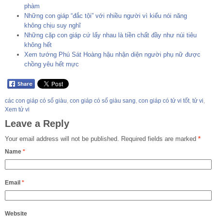
phàm
Những con giáp “đắc tội” với nhiều người vì kiểu nói năng
không chịu suy nghĩ
Những cặp con giáp cứ lấy nhau là tiền chất đầy như núi tiêu
không hết
Xem tướng Phú Sát Hoàng hậu nhận diện người phụ nữ được
chồng yêu hết mực
các con giáp có số giàu
,
con giáp có số giàu sang
,
con giáp có tử vi tốt
,
tử vi
,
Xem tử vi
Leave a Reply
Your email address will not be published.
Required fields are marked
*
Name
*
Email
*
Website