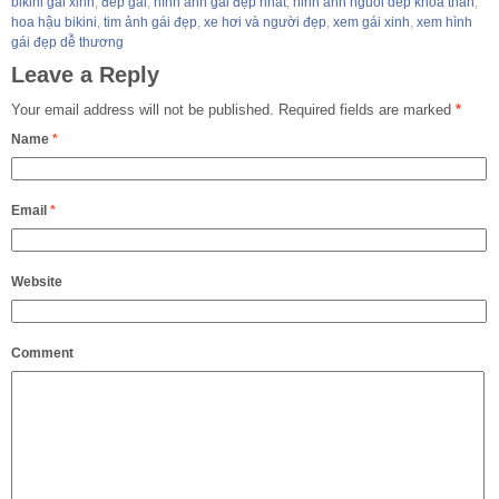
bikini gai xinh
,
đep gái
,
hình ảnh gái đẹp nhất
,
hinh anh nguoi dep khoa than
,
hoa hậu bikini
,
tim ảnh gái đẹp
,
xe hơi và người đẹp
,
xem gái xinh
,
xem hình
gái đẹp dễ thương
Leave a Reply
Your email address will not be published.
Required fields are marked
*
Name
*
Email
*
Website
Comment