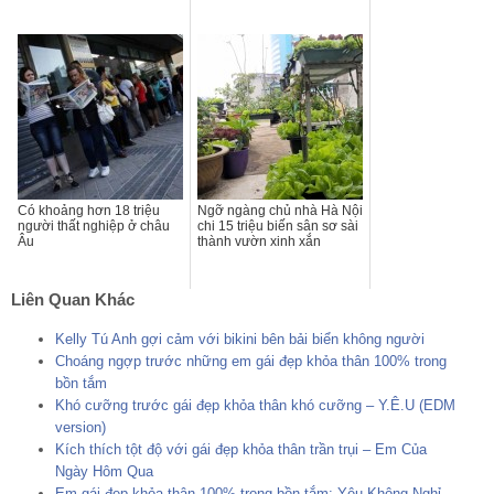
Có khoảng hơn 18 triệu
Ngỡ ngàng chủ nhà Hà Nội
người thất nghiệp ở châu
chi 15 triệu biến sân sơ sài
Âu
thành vườn xinh xắn
Liên Quan Khác
Kelly Tú Anh gợi cảm với bikini bên bải biển không người
Choáng ngợp trước những em gái đẹp khỏa thân 100% trong
bồn tắm
Khó cưỡng trước gái đẹp khỏa thân khó cưỡng – Y.Ê.U (EDM
version)
Kích thích tột độ với gái đẹp khỏa thân trần trụi – Em Của
Ngày Hôm Qua
Em gái đẹp khỏa thân 100% trong bồn tắm: Yêu Không Nghỉ