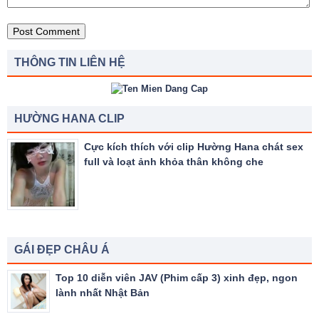
THÔNG TIN LIÊN HỆ
HƯỜNG HANA CLIP
Cực kích thích với clip Hường Hana chát sex
full và loạt ảnh khỏa thân không che
GÁI ĐẸP CHÂU Á
Top 10 diễn viên JAV (Phim cấp 3) xinh đẹp, ngon
lành nhất Nhật Bản