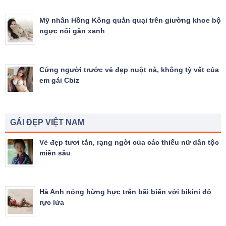
Mỹ nhân Hồng Kông quằn quại trên giường khoe bộ
ngực nổi gân xanh
Cứng người trước vẻ đẹp nuột nà, không tỳ vết của
em gái Cbiz
GÁI ĐẸP VIỆT NAM
Vẻ đẹp tươi tắn, rạng ngời của các thiếu nữ dân tộc
miền sâu
Hà Anh nóng hừng hực trên bãi biển với bikini đỏ
rực lửa