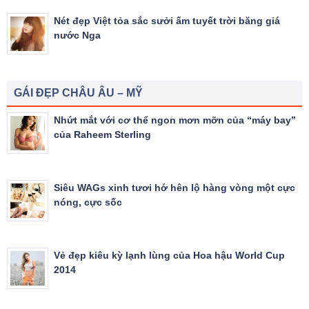
Nét đẹp Việt tỏa sắc sưởi ấm tuyết trời băng giá
nước Nga
GÁI ĐẸP CHÂU ÂU – MỸ
Nhứt mắt với cơ thể ngon mơn mỡn của “máy bay”
của Raheem Sterling
Siêu WAGs xinh tươi hớ hên lộ hàng vòng một cực
nóng, cực sốc
Vẻ đẹp kiêu kỳ lạnh lùng của Hoa hậu World Cup
2014