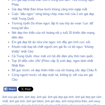
Phép
Gái đẹp Nhật Bản khoe bưởi khủng căng tròn ngập mắt
Cuộc “đấu ngực” nóng bỏng chảy máu mũi của 2 em gái đẹp
nhất Trung Quốc
Trương Uyển Du khoe ngực lấp ló sau lớp áo voan “cực đã”
trong bể tắm
Nét đẹp thơ thẩn của nữ hoàng nội y tuổi 20 khiến dân mạng
điên đảo
Em gái đẹp lột áo nửa che ngực vời đầy gợi tình cực sốc
Khuôn mặt búp bê chết người em gái 9x có bộ ngực “khủng
khiếp” nhất Cbiz
Cả Trung Quốc nhục mặt với bộ đôi dâm phụ thời tam quốc
Top 10 diễn viên JAV (Phim cấp 3) xinh đẹp, ngon lành nhất
Nhật Bản
Đổ gục trước vẻ đẹp thiên thần của nữ hoàng sắc đẹp Châu Á
Cứng người trước vẻ đẹp nuột nà, không tỳ vết của em gái
Cbiz
ảnh cua gái xinh
,
ảnh đẹp
,
ảnh gái
,
ảnh gái đẹp gái xinh
,
ảnh gái đẹp gợi cảm
nhất
,
ảnh gái xinh
,
ảnh girl bikini
,
ảnh girl đẹp
,
ảnh nóng khỏa thân
,
anh sexy
,