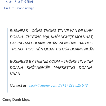
Khám Phá Thế Giới
Tin Tức Doanh nghiệp
BUSINESS – CỔNG THÔNG TIN VỀ VẤN ĐỀ KINH
DOANH , THƯƠNG MẠI, KHỞI NGHIỆP MỚI NHẤT,
GƯƠNG MẶT DOANH NHÂN VÀ NHỮNG BÀI HỌC
TRONG THỰC TIỄN QUẢN TRỊ CỦA DOANH NHÂN
BUSINESS BY THIENMY.COM – THÔNG TIN KINH
DOANH – KHỞI NGHIỆP – MARKETING – DOANH
NHÂN
Contact us:
info@thienmy.com
// (+1) 323 515 548
Cùng Danh Mục: