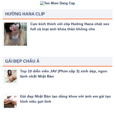
HƯỜNG HANA CLIP
Cực kích thích với clip Hường Hana chát sex
full và loạt ảnh khỏa thân không che
GÁI ĐẸP CHÂU Á
Top 10 diễn viên JAV (Phim cấp 3) xinh đẹp, ngon
lành nhất Nhật Bản
Gái đẹp Nhật Bản tạo dáng khoe với ảnh em gái tạo
hình siêu gợi tình