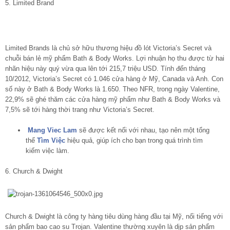
5. Limited Brand
Limited Brands là chủ sở hữu thương hiệu đồ lót Victoria’s Secret và
chuỗi bán lẻ mỹ phẩm Bath & Body Works. Lợi nhuận họ thu được từ hai
nhãn hiệu này quý vừa qua lên tới 215,7 triệu USD. Tính đến tháng
10/2012, Victoria’s Secret có 1.046 cửa hàng ở Mỹ, Canada và Anh. Con
số này ở Bath & Body Works là 1.650. Theo NFR, trong ngày Valentine,
22,9% sẽ ghé thăm các cửa hàng mỹ phẩm như Bath & Body Works và
7,5% sẽ tới hàng thời trang như Victoria’s Secret.
Mang Viec Lam
sẽ được kết nối với nhau, tạo nên một tổng
thể
Tìm Việc
hiệu quả, giúp ích cho bạn trong quá trình tìm
kiếm việc làm.
6. Church & Dwight
Church & Dwight là công ty hàng tiêu dùng hàng đầu tại Mỹ, nổi tiếng với
sản phẩm bao cao su Trojan. Valentine thường xuyên là dịp sản phẩm