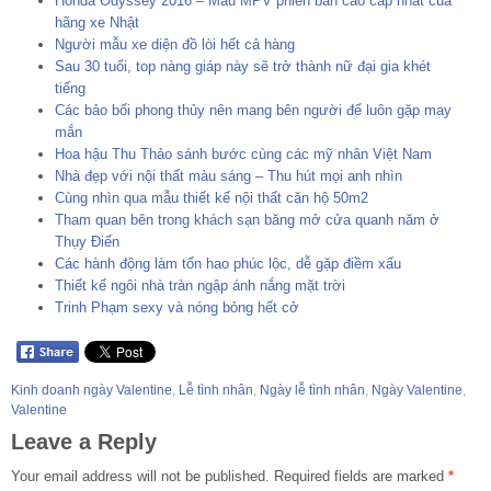
Honda Odyssey 2016 – Mẫu MPV phiên bản cao cấp nhất của
hãng xe Nhật
Người mẫu xe diện đồ lòi hết cả hàng
Sau 30 tuổi, top nàng giáp này sẽ trở thành nữ đại gia khét
tiếng
Các bảo bối phong thủy nên mang bên người để luôn gặp may
mắn
Hoa hậu Thu Thảo sánh bước cùng các mỹ nhân Việt Nam
Nhà đẹp với nội thất màu sáng – Thu hút mọi anh nhìn
Cùng nhìn qua mẫu thiết kế nội thất căn hộ 50m2
Tham quan bên trong khách sạn băng mở cửa quanh năm ở
Thụy Điển
Các hành động làm tổn hao phúc lộc, dễ gặp điềm xấu
Thiết kế ngôi nhà tràn ngập ánh nắng mặt trời
Trinh Phạm sexy và nóng bỏng hết cở
Kinh doanh ngày Valentine
,
Lễ tình nhân
,
Ngày lễ tình nhân
,
Ngày Valentine
,
Valentine
Leave a Reply
Your email address will not be published.
Required fields are marked
*