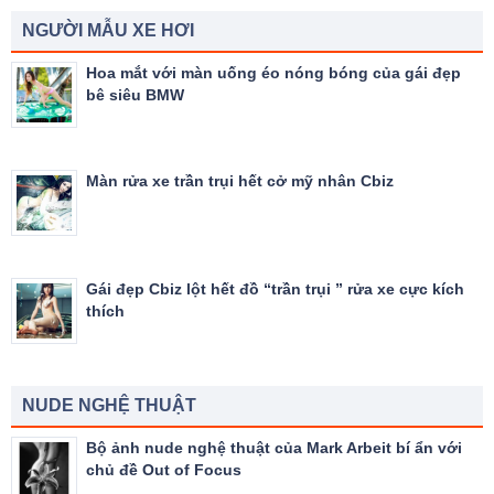
NGƯỜI MẪU XE HƠI
Hoa mắt với màn uống éo nóng bóng của gái đẹp
bê siêu BMW
Màn rửa xe trần trụi hết cở mỹ nhân Cbiz
Gái đẹp Cbiz lột hết đồ “trần trụi ” rửa xe cực kích
thích
NUDE NGHỆ THUẬT
Bộ ảnh nude nghệ thuật của Mark Arbeit bí ẩn với
chủ đề Out of Focus