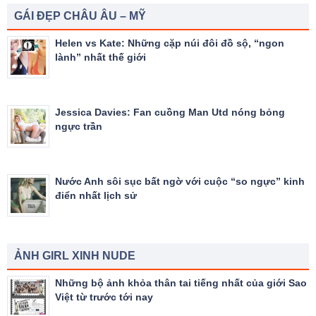
GÁI ĐẸP CHÂU ÂU – MỸ
Helen vs Kate: Những cặp núi đôi đồ sộ, “ngon
lành” nhất thế giới
Jessica Davies: Fan cuồng Man Utd nóng bỏng
ngực trần
Nước Anh sôi sục bất ngờ với cuộc “so ngực” kinh
điển nhất lịch sử
ẢNH GIRL XINH NUDE
Những bộ ảnh khỏa thân tai tiếng nhất của giới Sao
Việt từ trước tới nay