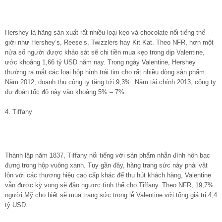
Hershey là hãng sản xuất rất nhiều loại kẹo và chocolate nổi tiếng thế
giới như Hershey’s, Reese’s, Twizzlers hay Kit Kat. Theo NFR, hơn một
nửa số người được khảo sát sẽ chi tiền mua kẹo trong dịp Valentine,
ước khoảng 1,66 tỷ USD năm nay. Trong ngày Valentine, Hershey
thường ra mắt các loại hộp hình trái tim cho rất nhiều dòng sản phẩm.
Năm 2012, doanh thu công ty tăng tới 9,3%. Năm tài chính 2013, công ty
dự đoán tốc độ này vào khoảng 5% – 7%.
4. Tiffany
Thành lập năm 1837, Tiffany nổi tiếng với sản phẩm nhẫn đính hôn bạc
đựng trong hộp vuông xanh. Tuy gần đây, hãng trang sức này phải vật
lộn với các thương hiệu cao cấp khác để thu hút khách hàng, Valentine
vẫn được kỳ vọng sẽ đảo ngược tình thế cho Tiffany. Theo NFR, 19,7%
người Mỹ cho biết sẽ mua trang sức trong lễ Valentine với tổng giá trị 4,4
tỷ USD.