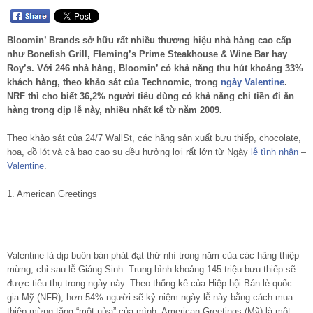
Bloomin’ Brands sở hữu rất nhiều thương hiệu nhà hàng cao cấp
như Bonefish Grill, Fleming’s Prime Steakhouse & Wine Bar hay
Roy’s. Với 246 nhà hàng, Bloomin’ có khả năng thu hút khoảng 33%
khách hàng, theo khảo sát của Technomic, trong
ngày Valentine
.
NRF thì cho biết 36,2% người tiêu dùng có khả năng chi tiền đi ăn
hàng trong dịp lễ này, nhiều nhất kể từ năm 2009.
Theo khảo sát của 24/7 WallSt, các hãng sản xuất bưu thiếp, chocolate,
hoa, đồ lót và cả bao cao su đều hưởng lợi rất lớn từ Ngày
lễ tình nhân
–
Valentine
.
1. American Greetings
Valentine là dịp buôn bán phát đạt thứ nhì trong năm của các hãng thiệp
mừng, chỉ sau lễ Giáng Sinh. Trung bình khoảng 145 triệu bưu thiếp sẽ
được tiêu thụ trong ngày này. Theo thống kê của Hiệp hội Bán lẻ quốc
gia Mỹ (NFR), hơn 54% người sẽ kỷ niệm ngày lễ này bằng cách mua
thiệp mừng tặng “một nửa” của mình. American Greetings (Mỹ) là một