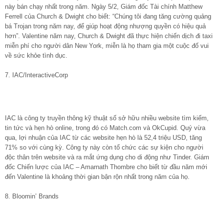
này bán chạy nhất trong năm. Ngày 5/2, Giám đốc Tài chính Matthew
Ferrell của Church & Dwight cho biết: “Chúng tôi đang tăng cường quảng
bá Trojan trong năm nay, để giúp hoạt động nhượng quyền có hiệu quả
hơn”. Valentine năm nay, Church & Dwight đã thực hiện chiến dịch đi taxi
miễn phí cho người dân New York, miễn là họ tham gia một cuộc đố vui
về sức khỏe tình dục.
7. IAC/InteractiveCorp
IAC là công ty truyền thông kỹ thuật số sở hữu nhiều website tìm kiếm,
tin tức và hẹn hò online, trong đó có Match.com và OkCupid. Quý vừa
qua, lợi nhuận của IAC từ các website hẹn hò là 52,4 triệu USD, tăng
71% so với cùng kỳ. Công ty này còn tổ chức các sự kiện cho người
độc thân trên website và ra mắt ứng dụng cho di động như Tinder. Giám
đốc Chiến lược của IAC – Amarnath Thombre cho biết từ đầu năm mới
đến Valentine là khoảng thời gian bận rộn nhất trong năm của họ.
8. Bloomin’ Brands