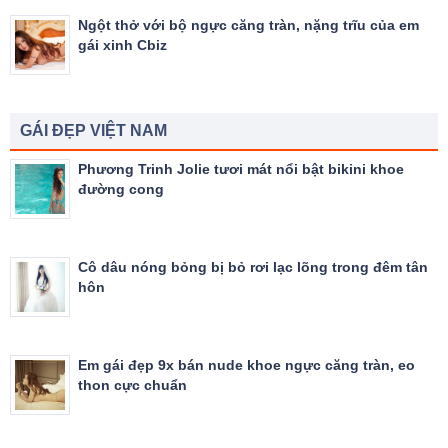
Ngột thở với bộ ngực căng tràn, nặng trĩu của em
gái xinh Cbiz
GÁI ĐẸP VIỆT NAM
Phương Trinh Jolie tươi mát nổi bật bikini khoe
đường cong
Cô dâu nóng bỏng bị bỏ rơi lạc lõng trong đêm tân
hôn
Em gái đẹp 9x bán nude khoe ngực căng tràn, eo
thon cực chuẩn