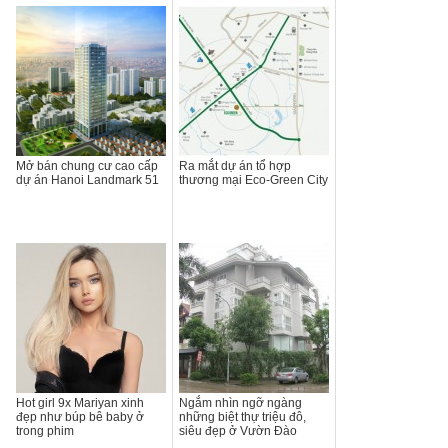
Mở bán chung cư cao cấp
Ra mắt dự án tổ hợp
dự án Hanoi Landmark 51
thương mại Eco-Green City
Hot girl 9x Mariyan xinh
Ngắm nhìn ngỡ ngàng
đẹp như búp bê baby ở
những biệt thự triệu đô,
trong phim
siêu đẹp ở Vườn Đào