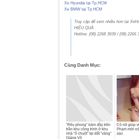
Xe Hyundai tại Tp.HCM
Xe BMW tại Tp.HCM
Truy cập để xem nhiều hơn tại Xe
HIỆU QUẢ
Hotline: (08) 2268 3939 / (08) 2266
Cùng Danh Mục:
“Rêu phong” bám đầy trên
Cô nữ giúp v
trần khu công trình ở khu
Phạm mới nó
nhà “ổ chuột” tại đất “vàng”
sao
Giảng Võ