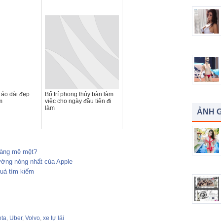
 áo dài đẹp
Bố trí phong thủy bàn làm
m
việc cho ngày đầu tiên đi
làm
ẢNH G
hàng mê mệt?
rường nóng nhất của Apple
quả tìm kiếm
ota
,
Uber
,
Volvo
,
xe tự lái