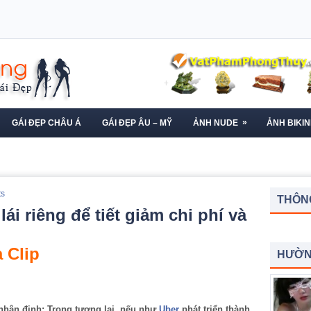
»
GÁI ĐẸP CHÂU Á
GÁI ĐẸP ÂU – MỸ
ẢNH NUDE
ẢNH BIKIN
ts
THÔNG
lái riêng để tiết giảm chi phí và
 Clip
HƯỜN
 nhận định: Trong tương lai, nếu như
Uber
phát triển thành