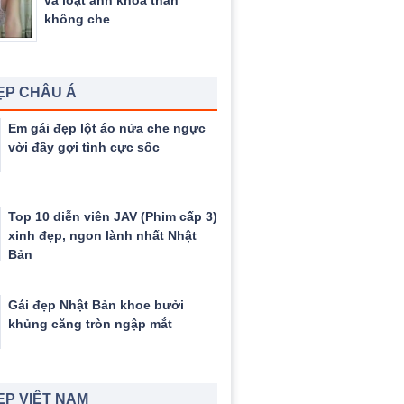
và loạt ảnh khỏa thân
không che
ẸP CHÂU Á
Em gái đẹp lột áo nửa che ngực
vời đầy gợi tình cực sốc
Top 10 diễn viên JAV (Phim cấp 3)
xinh đẹp, ngon lành nhất Nhật
Bản
Gái đẹp Nhật Bản khoe bưởi
khủng căng tròn ngập mắt
ẸP VIỆT NAM