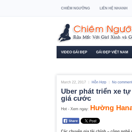
CHIÊM NGƯỠNG
LIÊN HỆ NHANH
VIDEO GÁI ĐẸP
GÁI ĐẸP VIỆT NAM
NGƯỜI MẪU XE HƠI
March 22, 2017
Hỗn Hợp
No commen
Uber phát triển xe tự 
giá cước
Hường Hana
Hot - Xem ngay:
Các chuyên gia tài chính – công nghệ