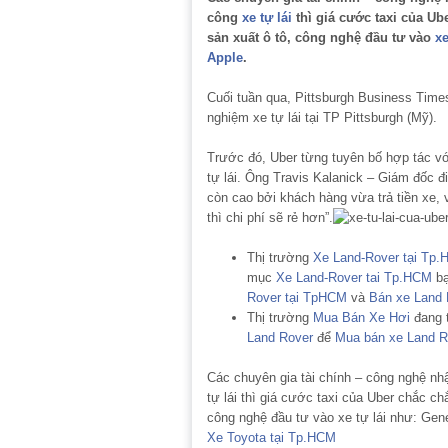
công
xe tự lái
thì giá cước taxi của Ub
sản xuất ô tô, công nghệ đầu tư vào
xe
Apple
.
Cuối tuần qua, Pittsburgh Business Times
nghiệm xe tự lái tại TP Pittsburgh (Mỹ).
Trước đó, Uber từng tuyên bố hợp tác vớ
tự lái. Ông Travis Kalanick – Giám đốc đ
còn cao bởi khách hàng vừa trả tiền xe, 
thì chi phí sẽ rẻ hơn”.
Thị trường
Xe Land-Rover tại Tp
mục
Xe Land-Rover tai Tp.HCM
bạ
Rover tại TpHCM
và
Bán xe Land 
Thị trường
Mua Bán Xe Hơi
đang t
Land Rover
để
Mua bán xe Land R
Các chuyên gia tài chính – công nghệ nhậ
tự lái thì giá cước taxi của Uber chắc ch
công nghệ đầu tư vào xe tự lái như: Gene
Xe Toyota tại Tp.HCM