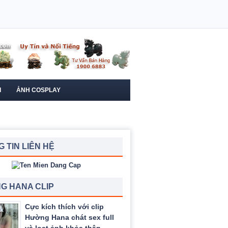
I
ẢNH COSPLAY
 TIN LIÊN HỆ
G HANA CLIP
Cực kích thích với clip
Hường Hana chát sex full