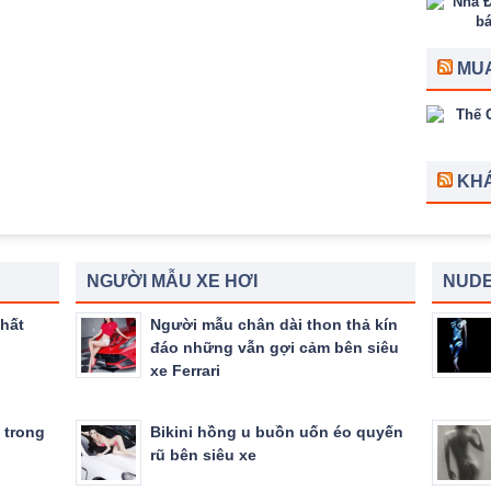
MUA
KH
NGƯỜI MẪU XE HƠI
NUDE
hất
Người mẫu chân dài thon thả kín
đáo những vẫn gợi cảm bên siêu
xe Ferrari
 trong
Bikini hồng u buồn uốn éo quyến
rũ bên siêu xe