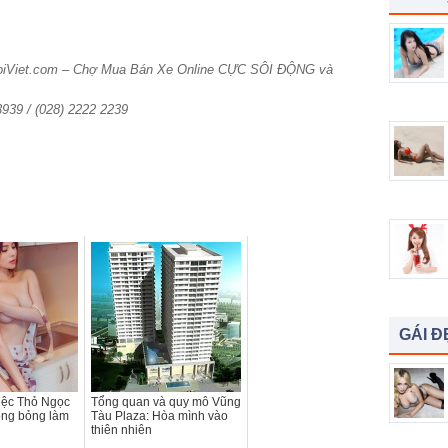
HoiViet.com – Chợ Mua Bán Xe Online CỰC SÔI ĐỘNG và
 3939 / (028) 2222 2239
GÁI Đ
iệc Thỏ Ngọc
Tổng quan và quy mô Vũng
ng bỏng làm
Tàu Plaza: Hòa mình vào
thiên nhiên