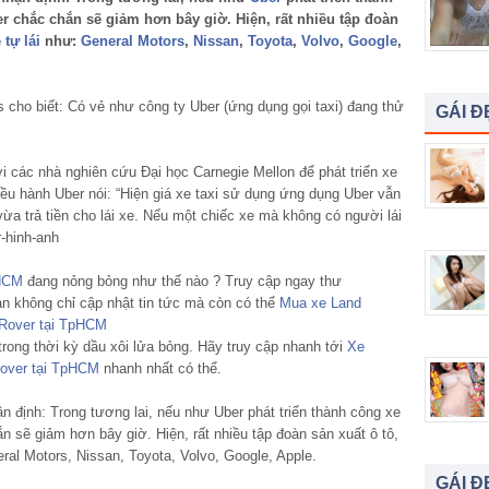
er chắc chắn sẽ giảm hơn bây giờ. Hiện, rất nhiều tập đoàn
 tự lái
như:
General Motors
,
Nissan
,
Toyota
,
Volvo
,
Google
,
 cho biết: Có vẻ như công ty Uber (ứng dụng gọi taxi) đang thử
GÁI Đ
i các nhà nghiên cứu Đại học Carnegie Mellon để phát triển xe
iều hành Uber nói: “Hiện giá xe taxi sử dụng ứng dụng Uber vẫn
vừa trả tiền cho lái xe. Nếu một chiếc xe mà không có người lái
.HCM
đang nỏng bỏng như thế nào ? Truy cập ngay thư
n không chỉ cập nhật tin tức mà còn có thể
Mua xe Land
Rover tại TpHCM
rong thời kỳ dầu xôi lửa bỏng. Hãy truy cập nhanh tới
Xe
over tại TpHCM
nhanh nhất có thể.
n định: Trong tương lai, nếu như Uber phát triển thành công xe
ắn sẽ giảm hơn bây giờ. Hiện, rất nhiều tập đoàn sản xuất ô tô,
ral Motors, Nissan, Toyota, Volvo, Google, Apple.
GÁI Đ