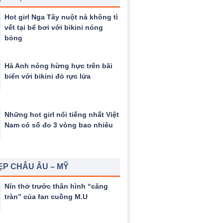
Hot girl Nga Tây nuột nà không tì
vết tại bể bơi với bikini nóng
bỏng
Hà Anh nóng hừng hực trên bãi
biển với bikini đỏ rực lửa
Những hot girl nổi tiếng nhất Việt
Nam có số đo 3 vòng bao nhiêu
ẸP CHÂU ÂU – MỸ
Nín thở trước thân hình “căng
tràn” của fan cuồng M.U