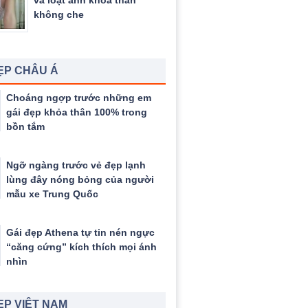
và loạt ảnh khỏa thân
không che
ẸP CHÂU Á
Choáng ngợp trước những em
gái đẹp khỏa thân 100% trong
bồn tắm
Ngỡ ngàng trước vẻ đẹp lạnh
lùng đây nóng bỏng của người
mẫu xe Trung Quốc
Gái đẹp Athena tự tin nén ngực
“căng cứng” kích thích mọi ánh
nhìn
ẸP VIỆT NAM