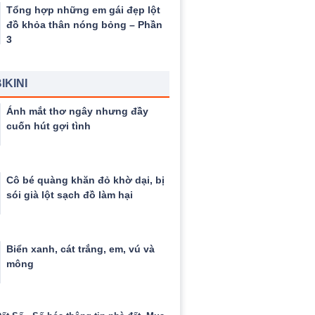
Tổng hợp những em gái đẹp lột
đồ khỏa thân nóng bỏng – Phần
3
IKINI
Ánh mắt thơ ngây nhưng đầy
cuốn hút gợi tình
Cô bé quàng khăn đỏ khờ dại, bị
sói già lột sạch đồ làm hại
Biển xanh, cát trắng, em, vú và
mông