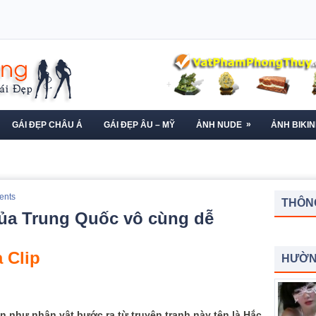
»
GÁI ĐẸP CHÂU Á
GÁI ĐẸP ÂU – MỸ
ẢNH NUDE
ẢNH BIKIN
ents
THÔNG
của Trung Quốc vô cùng dễ
 Clip
HƯỜN
ắn như nhân vật bước ra từ truyện tranh này tên là Hắc