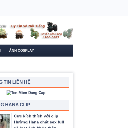
I
ẢNH COSPLAY
 TIN LIÊN HỆ
G HANA CLIP
Cực kích thích với clip
Hường Hana chát sex full