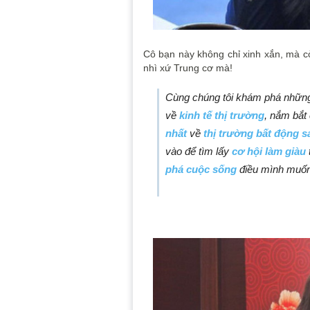
Cô bạn này không chỉ xinh xắn, mà còn
nhì xứ Trung cơ mà!
Cùng chúng tôi khám phá những
về
kinh tế thị trường
, nắm bắt
nhất
về
thị trường bất động s
vào để tìm lấy
cơ hội làm giàu
phá cuộc sống
điều mình muốn