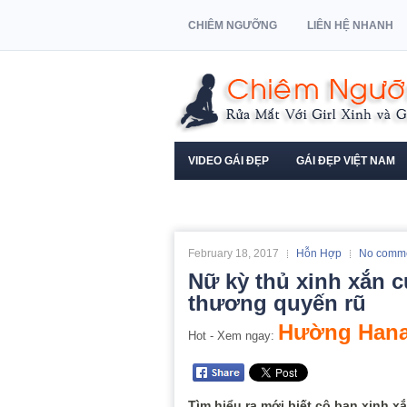
CHIÊM NGƯỠNG
LIÊN HỆ NHANH
VIDEO GÁI ĐẸP
GÁI ĐẸP VIỆT NAM
NGƯỜI MẪU XE HƠI
February 18, 2017
Hỗn Hợp
No comm
Nữ kỳ thủ xinh xắn 
thương quyến rũ
Hường Hana
Hot - Xem ngay:
Tìm hiểu ra mới biết cô bạn xinh x