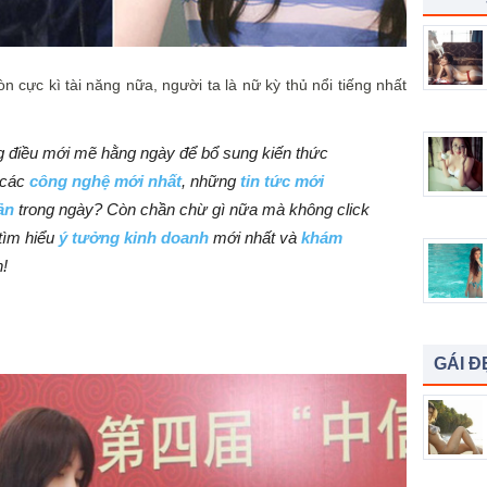
 cực kì tài năng nữa, người ta là nữ kỳ thủ nổi tiếng nhất
 điều mới mẽ hằng ngày để bổ sung kiến thức
 các
công nghệ mới nhất
, những
tin tức mới
ản
trong ngày? Còn chần chừ gì nữa mà không click
tìm hiểu
ý tưởng kinh doanh
mới nhất và
khám
!
GÁI Đ