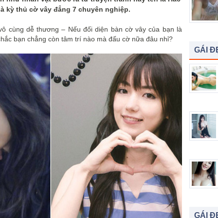
là kỳ thủ cờ vây đẳng 7 chuyên nghiệp.
 vô cùng dễ thương
– Nếu đối diện bàn cờ vây của bạn là
ì chắc bạn chẳng còn tâm trí nào mà đấu cờ nữa đâu nhỉ?
GÁI Đ
GÁI Đ