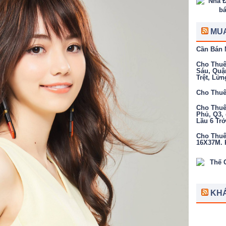
MUA
Cần Bán 
Cho Thuê 
Sáu, Quậ
Trệt, Lửn
Cho Thuê
Cho Thuê 
Phủ, Q3, 
Lầu 6 Tr
Cho Thuê 
16X37M. K
KH