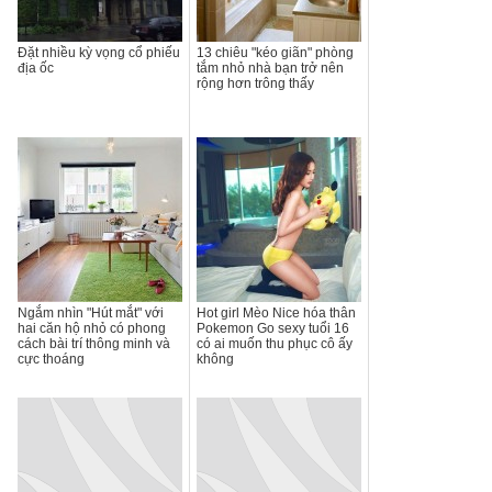
Đặt nhiều kỳ vọng cổ phiếu
13 chiêu "kéo giãn" phòng
địa ốc
tắm nhỏ nhà bạn trở nên
rộng hơn trông thấy
Ngắm nhìn "Hút mắt" với
Hot girl Mèo Nice hóa thân
hai căn hộ nhỏ có phong
Pokemon Go sexy tuổi 16
cách bài trí thông minh và
có ai muốn thu phục cô ấy
cực thoáng
không