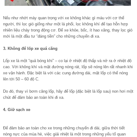
Nếu như nhớt máy quan trọng với xe không khác gì máu với cơ thể
người, thì lọc gió giống như một lá phổi, lọc không khí để tạo hỗn hợp
nhiên liệu cháy trong động cơ. Để xe khỏe, bốc, ít hao xăng, thay lọc gió
mới là một đầu tư “đáng tiền” cho những chuyến đi xa.
3. Không để lốp xe quá căng
Lốp xe là một “quả bóng khí” – co lại ở nhiệt độ thấp và nở ra ở nhiệt độ
cao. Với không khí và mặt đường nóng rát, lốp sẽ nóng lên rất nhanh khi
xe vận hành. Đặc biệt là với các cung đường dài, mặt lốp có thể nóng
lên tới 50 – 60 độ C.
Do đó, thay vì bơm căng lốp, hãy để lốp (đặc biệt là lốp sau) non hơi một
chút để đảm bảo an toàn khi đi xa.
4. Giữ sạch xe
Để đảm bảo an toàn cho xe trong những chuyến đi dài, giữa thời tiết
nóng nực của mùa hè, việc giải nhiệt là một trong những yếu tố quan