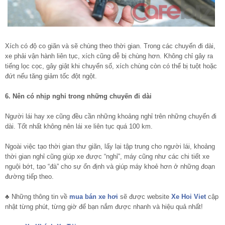
Xích có độ co giãn và sẽ chùng theo thời gian. Trong các chuyến đi dài,
xe phải vận hành liên tục, xích cũng dễ bị chùng hơn. Không chỉ gây ra
tiếng lọc cọc, gây giật khi chuyển số, xích chùng còn có thể bị tuột hoặc
đứt nếu tăng giảm tốc đột ngột.
6. Nên có nhịp nghỉ trong những chuyến đi dài
Người lái hay xe cũng đều cần những khoảng nghỉ trên những chuyến đi
dài. Tốt nhất không nên lái xe liên tục quá 100 km.
Ngoài việc tạo thời gian thư giãn, lấy lại tập trung cho người lái, khoảng
thời gian nghỉ cũng giúp xe được “nghỉ”, máy cũng như các chi tiết xe
nguội bớt, tạo “đà” cho sự ổn định và giúp máy khoẻ hơn ở những đoạn
đường tiếp theo.
♣ Những thông tin về
mua bán xe hơi
sẽ được website
Xe Hoi Viet
cập
nhật từng phút, từng giờ để bạn nắm được nhanh và hiệu quả nhất!