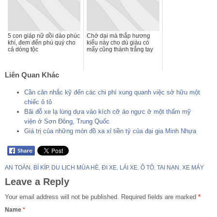
5 con giáp nữ dồi dào phúc
Chớ dại mà thắp hương
khí, đem đến phú quý cho
kiểu này cho dù giàu có
cả dòng tộc
mấy cũng thành trắng tay
Liên Quan Khác
Cần cân nhắc kỹ đến các chi phí xung quanh việc sở hữu một
chiếc ô tô
Bãi đỗ xe lạ lùng dựa vào kích cỡ áo ngực ở một thẩm mỹ
viện ở Sơn Đông, Trung Quốc
Giá trị của những món đồ xa xỉ tiền tỷ của đại gia Minh Nhựa
AN TOÀN
,
BÍ KÍP
,
DU LỊCH MÙA HÈ
,
ĐI XE
,
LÁI XE
,
Ô TÔ
,
TAI NẠN
,
XE MÁY
Leave a Reply
Your email address will not be published.
Required fields are marked
*
Name
*