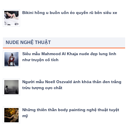
Bikini hồng u buồn uốn éo quyến rũ bên siêu xe
NUDE NGHỆ THUẬT
Siêu mẫu Mahmood Al Khaja nude đẹp lung linh
như truyện cổ tích
Người mẫu Noell Oszvald ảnh khỏa thân đen trắng
trừu tượng cực chất
Những thiên thần body painting nghệ thuật tuyệt
mỹ