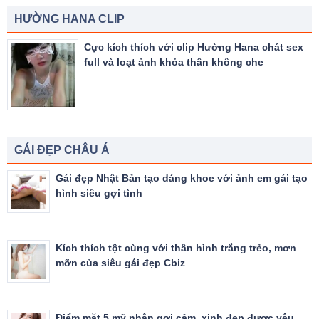
HƯỜNG HANA CLIP
Cực kích thích với clip Hường Hana chát sex
full và loạt ảnh khỏa thân không che
GÁI ĐẸP CHÂU Á
Gái đẹp Nhật Bản tạo dáng khoe với ảnh em gái tạo
hình siêu gợi tình
Kích thích tột cùng với thân hình trắng trẻo, mơn
mỡn của siêu gái đẹp Cbiz
Điểm mặt 5 mỹ nhân gợi cảm, xinh đẹp được yêu