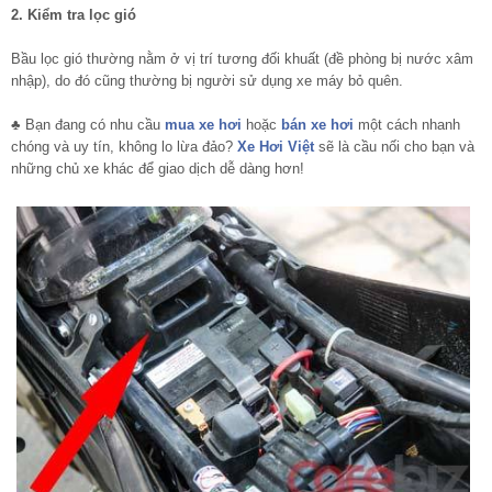
2. Kiểm tra lọc gió
Bầu lọc gió thường nằm ở vị trí tương đối khuất (đề phòng bị nước xâm
nhập), do đó cũng thường bị người sử dụng xe máy bỏ quên.
♣ Bạn đang có nhu cầu
mua xe hơi
hoặc
bán xe hơi
một cách nhanh
chóng và uy tín, không lo lừa đảo?
Xe Hơi Việt
sẽ là cầu nối cho bạn và
những chủ xe khác để giao dịch dễ dàng hơn!