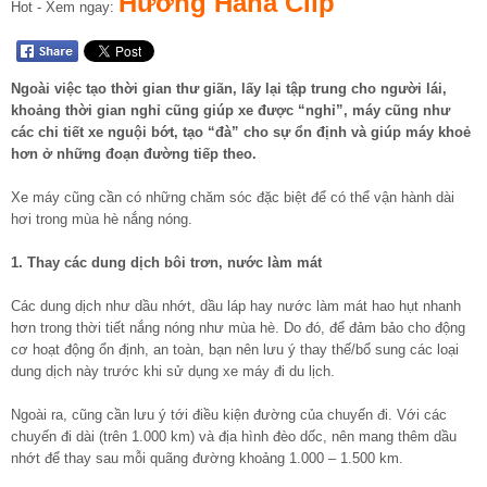
Hường Hana Clip
Hot - Xem ngay:
Ngoài việc tạo thời gian thư giãn, lấy lại tập trung cho người lái,
khoảng thời gian nghỉ cũng giúp xe được “nghỉ”, máy cũng như
các chi tiết xe nguội bớt, tạo “đà” cho sự ổn định và giúp máy khoẻ
hơn ở những đoạn đường tiếp theo.
Xe máy cũng cần có những chăm sóc đặc biệt để có thể vận hành dài
hơi trong mùa hè nắng nóng.
1. Thay các dung dịch bôi trơn, nước làm mát
Các dung dịch như dầu nhớt, dầu láp hay nước làm mát hao hụt nhanh
hơn trong thời tiết nắng nóng như mùa hè. Do đó, để đảm bảo cho động
cơ hoạt động ổn định, an toàn, bạn nên lưu ý thay thế/bổ sung các loại
dung dịch này trước khi sử dụng xe máy đi du lịch.
Ngoài ra, cũng cần lưu ý tới điều kiện đường của chuyến đi. Với các
chuyến đi dài (trên 1.000 km) và địa hình đèo dốc, nên mang thêm dầu
nhớt để thay sau mỗi quãng đường khoảng 1.000 – 1.500 km.