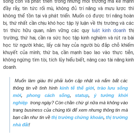
sống còn và phát triển trong những môi trường mà kẻ mạnh
đầy rẫy, tin tức rối mù, không đủ trí năng và mưu lược thì
không thể tồn tại và phát triển. Muốn có được trí năng hoàn
bị, thứ nhất cần chịu khó học tập lý luận về thị trường và các
tri thức hữu quan, nắm vững các quy
luật kinh doanh
thị
trường; thứ hai, cần ra sức học tập kinh nghiệm và rút ra bài
học từ người khác, lấy cái hay của người bù đắp chỗ khiếm
khuyết của mình; thứ ba, cần mạnh bạo lao vào thực tiễn,
không ngừng tìm tòi, tích lũy hiểu biết, nâng cao tài năng kinh
doanh.
Muốn làm giàu thì phải luôn cập nhật và nắm bất các
thông tin về tình hình
kinh tế thế giới
,
trào lưu sống
mới
,
phong cách sống
,
statup
,
ý tưởng khởi
nghiệp
trong ngày? Còn chần chừ gì nữa mà không vào
trang business của chúng tôi để xem nhưng thông tin mà
bạn cần như tin về
thị trường chứng khoán
,
thị trường
nhà đất
!