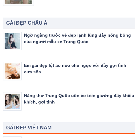
GÁI ĐẸP CHÂU Á
Ngỡ ngàng trước vẻ đẹp lạnh lùng đây nóng bỏng
của người mẫu xe Trung Quốc
Em gái đẹp lột áo nửa che ngực vời đầy gợi tình
cực sốc
Nàng thơ Trung Quốc uốn éo trên giường đầy khiêu
khích, gợi tình
GÁI ĐẸP VIỆT NAM