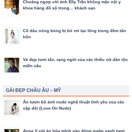
Choáng ngợp với ảnh Elly Trần không mặc nội y
khoe hàng đồ sộ trong… khách sạn
Cô dâu nóng bỏng bị bỏ rơi lạc lõng trong đêm tân
hôn
Vẻ đẹp tươi tắn, rạng ngời của các thiếu nữ dân tộc
miền sâu
GÁI ĐẸP CHÂU ÂU – MỸ
Ấn tượn bộ ảnh nude nghệ thuật tình yêu của các
cặp đôi (Love On Nude)
Anne V cởi áo hòa mình vào dòng nước xanh tươi