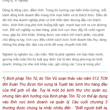
công ty, xí nghiệp.
Dũng là dũng cảm, điềm tĩnh. Trong thị trường vạn biến khôn lường, mỗi
hành động kinh doanh đều mang tính mạo hiểm và bị thách thức. Điều đó
đòi hỏi nhà doanh nghiệp phải có tinh thần dám đương đầu với thách
thức, bình tĩnh ứng phó tình huống bất ngờ, mạnh bạo mở ra con đường
mới. Đối với nghiệp vụ bán hàng, phải tích cực thúc đẩy lôi cuốn người
mua, gặp lúc khó khăn, không được oán trách trời trách phận, mà phải
chủ động ra tay, tích cực điều chỉnh sách lược kinh doanh tiêu thụ, dùng
những thủ pháp độc đáo của mình để xoay chuyển tình thế.
Nghiêm là nghiêm túc cần mẫn. Một là phải nghiêm với bản thân mình,
gương mẫu tuân thủ kỷ luật quy định; hai là làm đúng phương án kinh
doanh, không coi nhẹ một khâu nào, giữ vững các “cửa ải trọng yếu”.
*) Binh pháp Tôn Tử, do Tôn Vũ soạn thảo vào năm 512 TCN
đời Xuân Thu được tôn xưng là Tuyệt tác binh thư hàng đầu
của thế giới cổ đại. Tuy là một bộ binh thư cho quân sự,
nhưng tầm ảnh hưởng của Binh pháp Tôn Tử có thể áp dụng
vào lĩnh vực kinh doanh và quản lý. Câu cuối chương 3
thường được chúng ta nhắc nhiều đến : “Biết người biết ta,