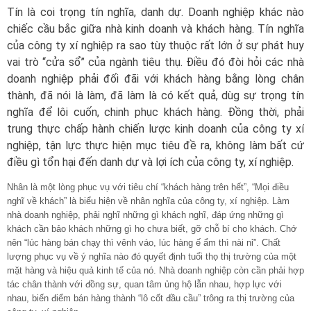
Tín là coi trọng tín nghĩa, danh dự. Doanh nghiệp khác nào
chiếc cầu bắc giữa nhà kinh doanh và khách hàng. Tín nghĩa
của công ty xí nghiệp ra sao tùy thuộc rất lớn ở sự phát huy
vai trò “cửa sổ” của ngành tiêu thụ. Điều đó đòi hỏi các nhà
doanh nghiệp phải đối đãi với khách hàng bằng lòng chân
thành, đã nói là làm, đã làm là có kết quả, dùg sự trọng tín
nghĩa để lôi cuốn, chinh phục khách hàng. Đồng thời, phải
trung thực chấp hành chiến lược kinh doanh của công ty xí
nghiệp, tận lực thực hiện mục tiêu đề ra, không làm bất cứ
điều gì tổn hại đến danh dự và lợi ích của công ty, xí nghiệp.
Nhân là một lòng phục vụ với tiêu chí “khách hàng trên hết”, “Mọi điều
nghĩ về khách” là biểu hiện về nhân nghĩa của công ty, xí nghiệp. Làm
nhà doanh nghiệp, phải nghĩ những gì khách nghĩ, đáp ứng những gì
khách cần bảo khách những gì họ chưa biết, gỡ chỗ bí cho khách. Chớ
nên “lúc hàng bán chạy thì vênh váo, lúc hàng ế ẩm thì nài nỉ”. Chất
lượng phục vụ về ý nghĩa nào đó quyết định tuổi thọ thị trường của một
mặt hàng và hiệu quả kinh tế của nó. Nhà doanh nghiệp còn cần phải hợp
tác chân thành với đồng sự, quan tâm ủng hộ lẫn nhau, hợp lực với
nhau, biến điểm bán hàng thành “lô cốt đầu cầu” trông ra thị trường của