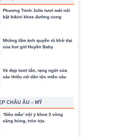
Phương Trinh Jolie tươi mát nổi
bật bikini khoe đường cong
Những tấm ảnh quyến rũ khờ dại
của hot girl Huyền Baby
Vẻ đẹp tươi tắn, rạng ngời của
các thiếu nữ dân tộc miền sâu
ẸP CHÂU ÂU – MỸ
‘Siêu mẫu’ nội y khoe 3 vòng
căng bóng, tròn trịa