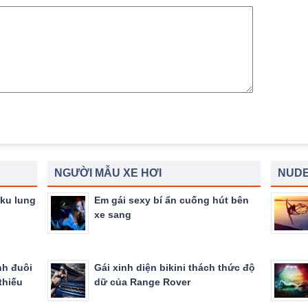
NGƯỜI MẪU XE HƠI
NUDE
ku lung
Em gái sexy bí ẩn cuống hút bên
xe sang
nh đuôi
Gái xinh diện bikini thách thức độ
thiếu
dữ của Range Rover