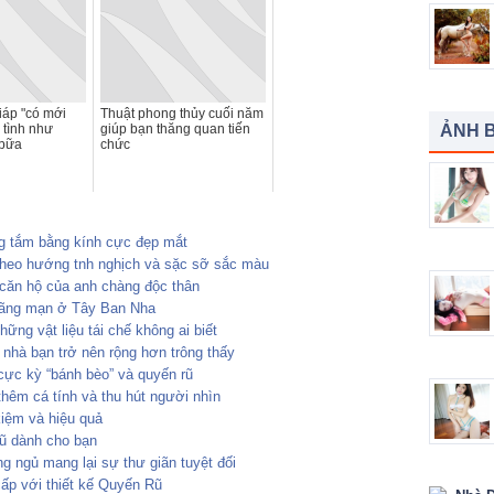
áp "có mới
Thuật phong thủy cuối năm
 tình như
giúp bạn thăng quan tiến
ẢNH B
 bữa
chức
g tắm bằng kính cực đẹp mắt
 theo hướng tnh nghịch và sặc sỡ sắc màu
 căn hộ của anh chàng độc thân
lãng mạn ở Tây Ban Nha
hững vật liệu tái chế không ai biết
 nhà bạn trở nên rộng hơn trông thấy
cực kỳ “bánh bèo” và quyến rũ
hêm cá tính và thu hút người nhìn
kiệm và hiệu quả
rũ dành cho bạn
g ngủ mang lại sự thư giãn tuyệt đối
p với thiết kế Quyến Rũ