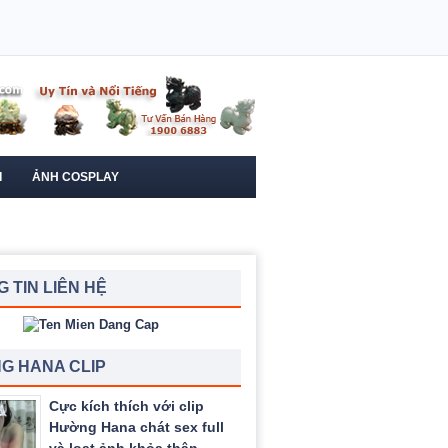
I
ẢNH COSPLAY
 TIN LIÊN HỆ
G HANA CLIP
Cực kích thích với clip
Hường Hana chát sex full