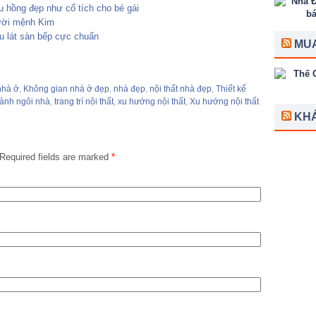
 hồng đẹp như cổ tích cho bé gái
ười mệnh Kim
ệu lát sàn bếp cực chuẩn
MUA
nhà ở
,
Không gian nhà ở đẹp
,
nhà đẹp
,
nội thất nhà đẹp
,
Thiết kế
ảnh ngôi nhà
,
trang trí nội thất
,
xu hướng nội thất
,
Xu hướng nội thất
KH
Required fields are marked
*