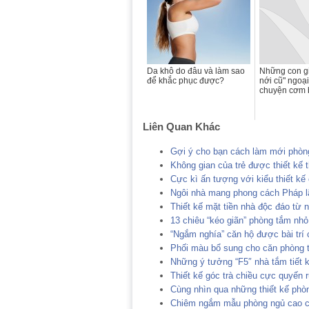
Da khô do đâu và làm sao
Những con gi
để khắc phục được?
nới cũ" ngoại
chuyện cơm
Liên Quan Khác
Gợi ý cho bạn cách làm mới phòn
Không gian của trẻ được thiết kế
Cực kì ấn tượng với kiểu thiết kế
Ngôi nhà mang phong cách Pháp 
Thiết kế mặt tiền nhà độc đáo từ n
13 chiêu “kéo giãn” phòng tắm nhỏ
“Ngắm nghía” căn hộ được bài trí 
Phối màu bổ sung cho căn phòng t
Những ý tưởng “F5″ nhà tắm tiết 
Thiết kế góc trà chiều cực quyến 
Cùng nhìn qua những thiết kế phòn
Chiêm ngắm mẫu phòng ngủ cao cấ