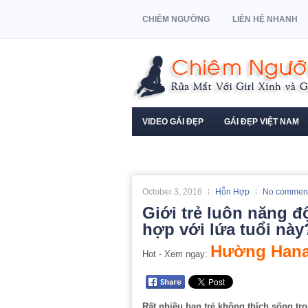
CHIÊM NGƯỠNG
LIÊN HỆ NHANH
VIDEO GÁI ĐẸP
GÁI ĐẸP VIỆT NAM
NGƯỜI MẪU XE HƠI
October 3, 2016
Hỗn Hợp
No commen
Giới trẻ luôn năng 
hợp với lứa tuổi này
Hường Hana
Hot - Xem ngay:
Rất nhiều bạn trẻ không thích sống tr