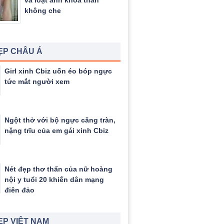
và loạt ảnh khỏa thân
không che
ẸP CHÂU Á
Girl xinh Cbiz uốn éo bóp ngực
tức mắt người xem
Ngột thở với bộ ngực căng tràn,
nặng trĩu của em gái xinh Cbiz
Nét đẹp thơ thẩn của nữ hoàng
nội y tuổi 20 khiến dân mạng
điên đảo
ẸP VIỆT NAM