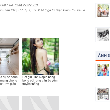
6669 / Tel: (028) 22222.218
ện Biên Phủ, P.7, Q.3, Tp.HCM (ngã tư Điện Biên Phủ và Lê
ẢNH G
a sự so sánh
Hot girl Linh Napie nóng
ộ mang phong
bỏng với lưng trần áo yếm
n: Đơn giản
truyền thống