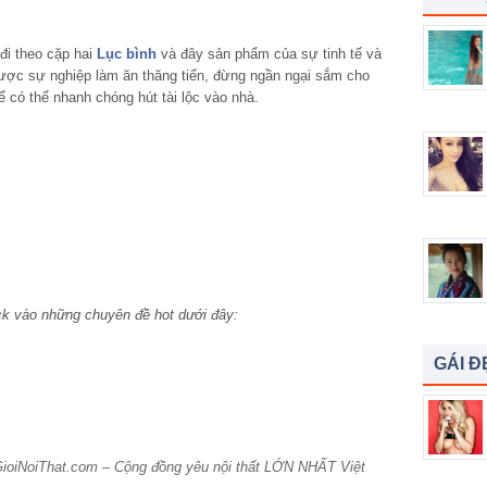
i theo cặp hai
Lục bình
và đây sản phẩm của sự tinh tế và
 được sự nghiệp làm ăn thăng tiến, đừng ngần ngại sắm cho
 có thể nhanh chóng hút tài lộc vào nhà.
ck vào những chuyên đề hot dưới đây:
GÁI Đ
GioiNoiThat.com – Cộng đồng yêu nội thất LỚN NHẤT Việt