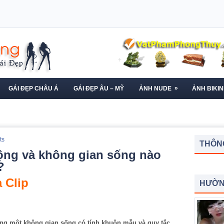
»
GÁI ĐẸP CHÂU Á
GÁI ĐẸP ÂU – MỸ
ẢNH NUDE
ẢNH BIKIN
ts
THÔNG
động và không gian sống nào
?
 Clip
HƯỜN
ong một không gian sống có tính khuôn mẫu và quy tắc.