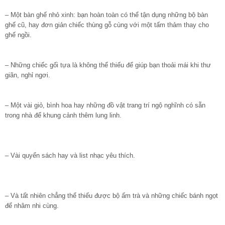
– Một bàn ghế nhỏ xinh: bạn hoàn toàn có thể tận dụng những bộ bàn
ghế cũ, hay đơn giản chiếc thùng gỗ cùng với một tấm thảm thay cho
ghế ngồi.
– Những chiếc gối tựa là không thể thiếu để giúp bạn thoải mái khi thư
giãn, nghỉ ngơi.
– Một vài giỏ, bình hoa hay những đồ vật trang trí ngộ nghĩnh có sẵn
trong nhà để khung cảnh thêm lung linh.
– Vài quyển sách hay và list nhạc yêu thích.
– Và tất nhiên chẳng thể thiếu được bộ ấm trà và những chiếc bánh ngọt
để nhâm nhi cùng.