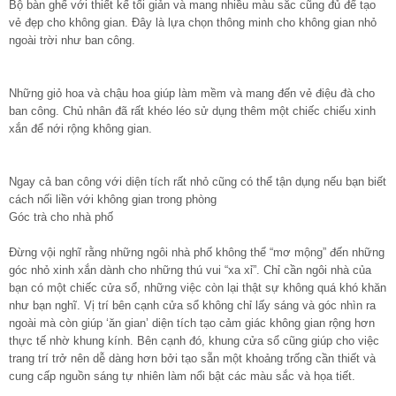
Bộ bàn ghế với thiết kế tối giản và mang nhiều màu sắc cũng đủ để tạo
vẻ đẹp cho không gian. Đây là lựa chọn thông minh cho không gian nhỏ
ngoài trời như ban công.
Những giỏ hoa và chậu hoa giúp làm mềm và mang đến vẻ điệu đà cho
ban công. Chủ nhân đã rất khéo léo sử dụng thêm một chiếc chiếu xinh
xắn để nới rộng không gian.
Ngay cả ban công với diện tích rất nhỏ cũng có thể tận dụng nếu bạn biết
cách nối liền với không gian trong phòng
Góc trà cho nhà phố
Đừng vội nghĩ rằng những ngôi nhà phố không thể “mơ mộng” đến những
góc nhỏ xinh xắn dành cho những thú vui “xa xỉ”. Chỉ cần ngôi nhà của
bạn có một chiếc cửa sổ, những việc còn lại thật sự không quá khó khăn
như bạn nghĩ. Vị trí bên cạnh cửa sổ không chỉ lấy sáng và góc nhìn ra
ngoài mà còn giúp ‘ăn gian’ diện tích tạo cảm giác không gian rộng hơn
thực tế nhờ khung kính. Bên cạnh đó, khung cửa sổ cũng giúp cho việc
trang trí trở nên dễ dàng hơn bởi tạo sẵn một khoảng trống cần thiết và
cung cấp nguồn sáng tự nhiên làm nổi bật các màu sắc và họa tiết.