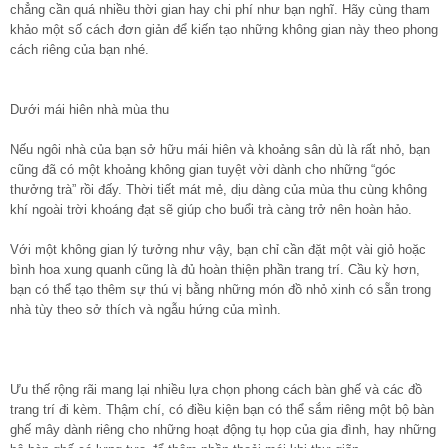
chẳng cần quá nhiều thời gian hay chi phí như bạn nghĩ. Hãy cùng tham
khảo một số cách đơn giản để kiến tạo những không gian này theo phong
cách riêng của bạn nhé.
Dưới mái hiên nhà mùa thu
Nếu ngôi nhà của bạn sở hữu mái hiên và khoảng sân dù là rất nhỏ, bạn
cũng đã có một khoảng không gian tuyệt vời dành cho những “góc
thưởng trà” rồi đấy. Thời tiết mát mẻ, dịu dàng của mùa thu cùng không
khí ngoài trời khoáng đạt sẽ giúp cho buổi trà càng trở nên hoàn hảo.
Với một không gian lý tưởng như vậy, bạn chỉ cần đặt một vài giỏ hoặc
bình hoa xung quanh cũng là đủ hoàn thiện phần trang trí. Cầu kỳ hơn,
bạn có thể tạo thêm sự thú vị bằng những món đồ nhỏ xinh có sẵn trong
nhà tùy theo sở thích và ngẫu hứng của mình.
Ưu thế rộng rãi mang lại nhiều lựa chọn phong cách bàn ghế và các đồ
trang trí đi kèm. Thậm chí, có điều kiện bạn có thể sắm riêng một bộ bàn
ghế mây dành riêng cho những hoạt động tụ họp của gia đình, hay những