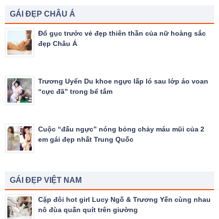
GÁI ĐẸP CHÂU Á
Đổ gục trước vẻ đẹp thiên thần của nữ hoàng sắc
đẹp Châu Á
Trương Uyển Du khoe ngực lấp ló sau lớp áo voan
“cực đã” trong bể tắm
Cuộc “đấu ngực” nóng bỏng chảy máu mũi của 2
em gái đẹp nhất Trung Quốc
GÁI ĐẸP VIỆT NAM
Cặp đôi hot girl Lucy Ngố & Trương Yến cùng nhau
nô đùa quấn quít trên giường