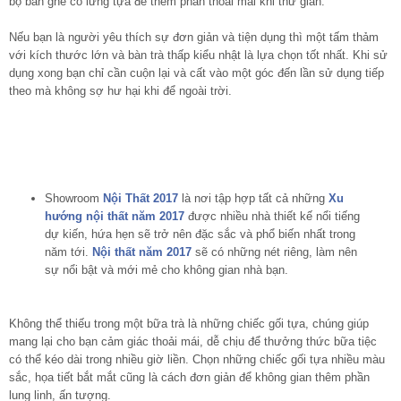
bộ bàn ghế có lưng tựa để thêm phần thoải mái khi thư giãn.
Nếu bạn là người yêu thích sự đơn giản và tiện dụng thì một tấm thảm
với kích thước lớn và bàn trà thấp kiểu nhật là lựa chọn tốt nhất. Khi sử
dụng xong bạn chỉ cần cuộn lại và cất vào một góc đến lần sử dụng tiếp
theo mà không sợ hư hại khi để ngoài trời.
Showroom
Nội Thất 2017
là nơi tập hợp tất cả những
Xu
hướng nội thất năm 2017
được nhiều nhà thiết kế nổi tiếng
dự kiến, hứa hẹn sẽ trở nên đặc sắc và phổ biến nhất trong
năm tới.
Nội thất năm 2017
sẽ có những nét riêng, làm nên
sự nổi bật và mới mẻ cho không gian nhà bạn.
Không thể thiếu trong một bữa trà là những chiếc gối tựa, chúng giúp
mang lại cho bạn cảm giác thoải mái, dễ chịu để thưởng thức bữa tiệc
có thể kéo dài trong nhiều giờ liền. Chọn những chiếc gối tựa nhiều màu
sắc, họa tiết bắt mắt cũng là cách đơn giản để không gian thêm phần
lung linh, ấn tượng.