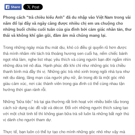
Phong cách “trà chiều kiểu Anh” đã du nhập vào Việt Nam trong vài
năm đổ lại đây và ngày càng được nhiều chị em ưa chuộng cho
những buổi chiều cuối tuần của gia đình bởi cảm giác nhàn tản, thư
thái và không khí gần gũi, đầm ấm mà chúng mang lại.
Trong những ngày mùa thu mát dịu, khó có điều gì quyến rũ hơn được
thả mình nhâm nhi tách trà thoảng hương sen cuối hạ, nếm chiếc bánh
ngọt nhà làm, nghe list nhạc yêu thích và cùng người bạn đời ngắm nhìn
những đứa trẻ nô đùa. Hạnh phúc đôi khi chỉ như những góc trà chiều
thanh bình mà đầy thi vị. Những góc trà nhỏ xinh trong ngôi nhà tựa như
nét dịu dàng, lãng mạn của người phụ nữ, ẩn trong đó là một góc nhỏ
giàu cảm xúc, nơi các thành viên trong gia đình có thể cùng nhau tận
hưởng thời gian rảnh rỗi.
Những “bữa tiệc” trà tại gia thường rất linh hoạt với nhiều biến tấu trong
cách sử dụng các đồ vật và décor. Đối với những người thích sáng tạo
với một chút tinh tế thì không gian bữa trà sẽ luôn là những bất ngờ thú
vị dành cho người tham dự.
Thực tế, bạn luôn có thể tự tạo cho mình những góc nhỏ như vậy mà