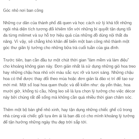
Góc nhỏ nơi ban công
Những cư dân của thành phố đã quen và học cách xử lý khá tốt những
ngôi nhà diện tích tương đối khiêm tốn với những bí quyết tận dụng tối
đa từng milimet và sự hỗ trợ hiệu quả của những đồ dùng nội thất đa
năng. Vì vậy, sẽ chẳng khó khăn để biến một ban công nhỏ thành một
góc thư giãn lý tưởng cho những bữa trà cuối tuần của gia đình.
Trước tiên, bạn cần đầu tư một chút thời gian “làm mềm và làm điệu”
cho khoảng không gian này. Đơn giản nhất là sử dụng những giỏ hoa treo
hay những chậu hoa nhỏ với màu sắc rực rỡ và tươi sáng. Những chậu
hoa có thể được thay đổi theo mùa hoặc đơn giản là đảo vị trí để tạo sự
mới mẻ. Một số loại hoa quen thuộc và dễ kiếm như: dạ yến thảo, hoa
mười giờ, khổng tú cầu, hồng leo sẽ là lựa chọn lý tưởng cho việc décor
này bởi chúng rất dễ sống mà không cần quá nhiều thời gian chăm sóc.
Thêm một bộ bàn ghế nhỏ xinh, hay tận dụng những chiếc ghế cũ trong
nhà cùng vài chiếc gối tựa êm ái là bạn đã có cho mình khoảng lý tưởng
để tận hưởng những ngày thu đẹp trời sắp tới.