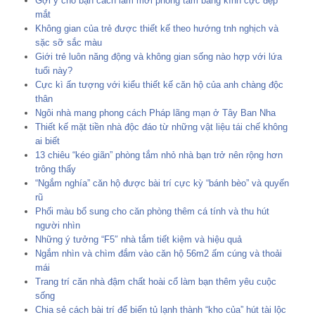
Gợi ý cho bạn cách làm mới phòng tắm bằng kính cực đẹp
mắt
Không gian của trẻ được thiết kế theo hướng tnh nghịch và
sặc sỡ sắc màu
Giới trẻ luôn năng động và không gian sống nào hợp với lứa
tuổi này?
Cực kì ấn tượng với kiểu thiết kế căn hộ của anh chàng độc
thân
Ngôi nhà mang phong cách Pháp lãng mạn ở Tây Ban Nha
Thiết kế mặt tiền nhà độc đáo từ những vật liệu tái chế không
ai biết
13 chiêu “kéo giãn” phòng tắm nhỏ nhà bạn trở nên rộng hơn
trông thấy
“Ngắm nghía” căn hộ được bài trí cực kỳ “bánh bèo” và quyến
rũ
Phối màu bổ sung cho căn phòng thêm cá tính và thu hút
người nhìn
Những ý tưởng “F5″ nhà tắm tiết kiệm và hiệu quả
Ngắm nhìn và chìm đắm vào căn hộ 56m2 ấm cúng và thoải
mái
Trang trí căn nhà đậm chất hoài cổ làm bạn thêm yêu cuộc
sống
Chia sẻ cách bài trí để biến tủ lạnh thành “kho của” hút tài lộc