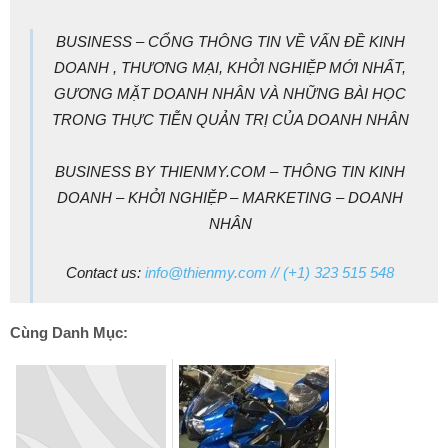
BUSINESS – CỔNG THÔNG TIN VỀ VẤN ĐỀ KINH
DOANH , THƯƠNG MẠI, KHỞI NGHIỆP MỚI NHẤT,
GƯƠNG MẶT DOANH NHÂN VÀ NHỮNG BÀI HỌC
TRONG THỰC TIỄN QUẢN TRỊ CỦA DOANH NHÂN
BUSINESS BY THIENMY.COM – THÔNG TIN KINH
DOANH – KHỞI NGHIỆP – MARKETING – DOANH
NHÂN
Contact us:
info@thienmy.com
// (+1) 323 515 548
Cùng Danh Mục: