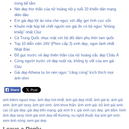
trong bể tắm
Nét đẹp thơ thẩn của nữ hoàng nội y tuổi 20 khiến dân mạng
điên đảo
Em gái đẹp lột áo nửa che ngực vời đầy gợi tình cực sốc
Khuôn mặt búp bê chết người em gái 9x có bộ ngực “khủng
khiếp” nhất Cbiz
Cả Trung Quốc nhục mặt với bộ đôi dâm phụ thời tam quốc
Top 10 diễn viên JAV (Phim cấp 3) xinh đẹp, ngon lành nhất
Nhật Bản
Đổ gục trước vẻ đẹp thiên thần của nữ hoàng sắc đẹp Châu Á
Cứng người trước vẻ đẹp nuột nà, không tỳ vết của em gái
Cbiz
Gái đẹp Athena tự tin nén ngực “căng cứng” kích thích mọi
ánh nhìn
anh bikini nguoi mau
,
ảnh đẹp hot nhất
,
ảnh gái đẹp nhất
,
ảnh gái to
,
ảnh gái
xinh
,
ảnh girl sexy
,
ảnh girl xinh
,
ảnh khoe thân
,
ảnh xinh gái
,
bộ ảnh gái xinh
,
cac cô gái đẹp
,
gái đẹp trên mạng
,
gái xinh 9 x
,
gái xinh cực đẹp
,
girl dâm
,
hình
ảnh đẹp sexy
,
hình gái xinh đẹp dễ thương
,
nu nghệ thuật
,
top ảnh girl xinh
,
xem ảnh nóng
,
xem gai dep
Leave a Reply