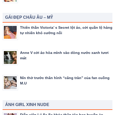
GÁI ĐẸP CHÂU ÂU – MỸ
Thiên thần Victoria’ s Secret lột áo, cởi quần lộ hàng
tự nhiên khó cưỡng nỗi
Anne V cởi áo hòa mình vào dòng nước xanh tươi
mát
Nín thở trước thân hình “căng tràn” của fan cuồng
M.U
ẢNH GIRL XINH NUDE
Diễn viên Lý Sa Sa khỏa thân táo bạo huyền ảo