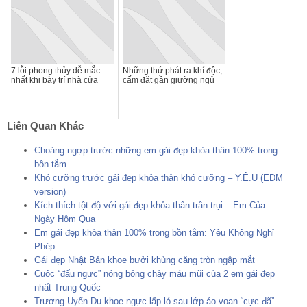
7 lỗi phong thủy dễ mắc
Những thứ phát ra khí độc,
nhất khi bày trí nhà cửa
cấm đặt gần giường ngủ
Liên Quan Khác
Choáng ngợp trước những em gái đẹp khỏa thân 100% trong
bồn tắm
Khó cưỡng trước gái đẹp khỏa thân khó cưỡng – Y.Ê.U (EDM
version)
Kích thích tột độ với gái đẹp khỏa thân trần trụi – Em Của
Ngày Hôm Qua
Em gái đẹp khỏa thân 100% trong bồn tắm: Yêu Không Nghỉ
Phép
Gái đẹp Nhật Bản khoe bưởi khủng căng tròn ngập mắt
Cuộc “đấu ngực” nóng bỏng chảy máu mũi của 2 em gái đẹp
nhất Trung Quốc
Trương Uyển Du khoe ngực lấp ló sau lớp áo voan “cực đã”