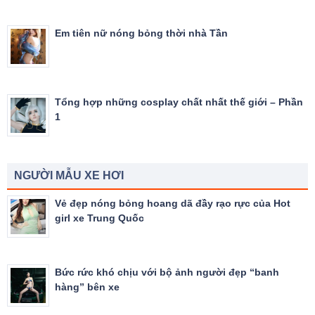
Em tiên nữ nóng bỏng thời nhà Tần
Tổng hợp những cosplay chất nhất thế giới – Phần
1
NGƯỜI MẪU XE HƠI
Vẻ đẹp nóng bỏng hoang dã đầy rạo rực của Hot
girl xe Trung Quốc
Bức rức khó chịu với bộ ảnh người đẹp “banh
hàng” bên xe