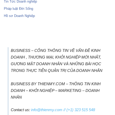
Tin Tức Doanh nghiệp
Pháp luật Đời Sống
Hồ sơ Doanh Nghiệp
BUSINESS – CỔNG THÔNG TIN VỀ VẤN ĐỀ KINH
DOANH , THƯƠNG MẠI, KHỞI NGHIỆP MỚI NHẤT,
GƯƠNG MẶT DOANH NHÂN VÀ NHỮNG BÀI HỌC
TRONG THỰC TIỄN QUẢN TRỊ CỦA DOANH NHÂN
BUSINESS BY THIENMY.COM – THÔNG TIN KINH
DOANH – KHỞI NGHIỆP – MARKETING – DOANH
NHÂN
Contact us:
info@thienmy.com
// (+1) 323 515 548