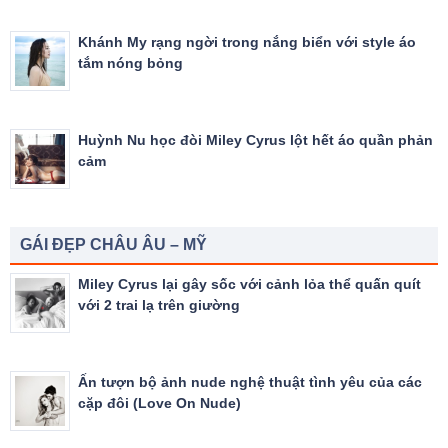
Khánh My rạng ngời trong nắng biển với style áo
tắm nóng bỏng
Huỳnh Nu học đòi Miley Cyrus lột hết áo quần phản
cảm
GÁI ĐẸP CHÂU ÂU – MỸ
Miley Cyrus lại gây sốc với cảnh lỏa thể quấn quít
với 2 trai lạ trên giường
Ấn tượn bộ ảnh nude nghệ thuật tình yêu của các
cặp đôi (Love On Nude)