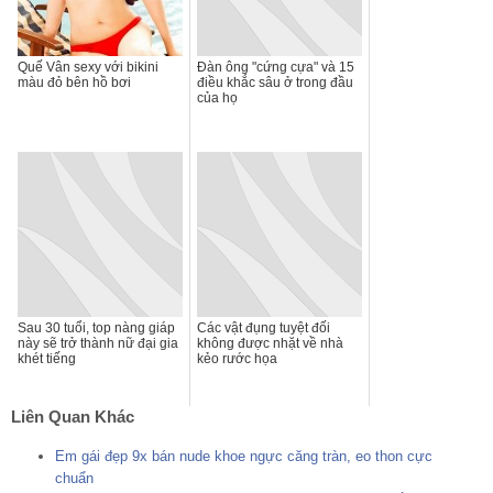
Quế Vân sexy với bikini
Đàn ông "cứng cựa" và 15
màu đỏ bên hồ bơi
điều khắc sâu ở trong đầu
của họ
Sau 30 tuổi, top nàng giáp
Các vật đụng tuyệt đối
này sẽ trở thành nữ đại gia
không được nhặt về nhà
khét tiếng
kẻo rước họa
Liên Quan Khác
Em gái đẹp 9x bán nude khoe ngực căng tràn, eo thon cực
chuẩn