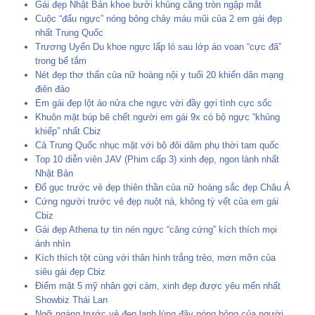
Gái đẹp Nhật Bản khoe bưởi khủng căng tròn ngập mắt
Cuộc “đấu ngực” nóng bỏng chảy máu mũi của 2 em gái đẹp
nhất Trung Quốc
Trương Uyển Du khoe ngực lấp ló sau lớp áo voan “cực đã”
trong bể tắm
Nét đẹp thơ thẩn của nữ hoàng nội y tuổi 20 khiến dân mạng
điên đảo
Em gái đẹp lột áo nửa che ngực vời đầy gợi tình cực sốc
Khuôn mặt búp bê chết người em gái 9x có bộ ngực “khủng
khiếp” nhất Cbiz
Cả Trung Quốc nhục mặt với bộ đôi dâm phụ thời tam quốc
Top 10 diễn viên JAV (Phim cấp 3) xinh đẹp, ngon lành nhất
Nhật Bản
Đổ gục trước vẻ đẹp thiên thần của nữ hoàng sắc đẹp Châu Á
Cứng người trước vẻ đẹp nuột nà, không tỳ vết của em gái
Cbiz
Gái đẹp Athena tự tin nén ngực “căng cứng” kích thích mọi
ánh nhìn
Kích thích tột cùng với thân hình trắng trẻo, mơn mỡn của
siêu gái đẹp Cbiz
Điểm mặt 5 mỹ nhân gợi cảm, xinh đẹp được yêu mến nhất
Showbiz Thái Lan
Ngỡ ngàng trước vẻ đẹp lạnh lùng đây nóng bỏng của người