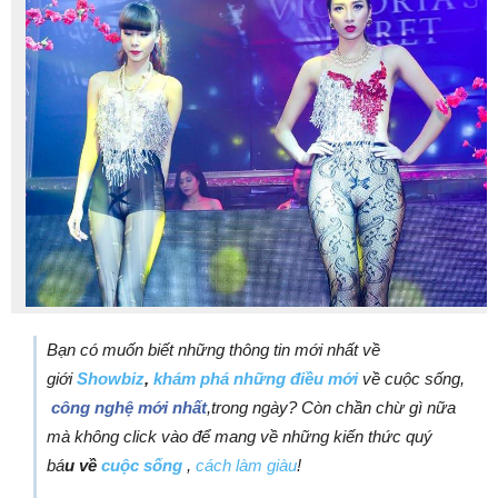
Bạn có muốn biết những thông tin mới nhất về
giới
Showbiz
,
khám phá những điều mới
về cuộc sống,
công nghệ mới nhất
,trong ngày? Còn chần chừ gì nữa
mà không click vào để mang về những kiến thức quý
bá
u về
cuộc sống
,
cách làm giàu
!