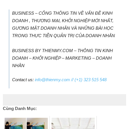
BUSINESS – CỔNG THÔNG TIN VỀ VẤN ĐỀ KINH
DOANH , THƯƠNG MẠI, KHỞI NGHIỆP MỚI NHẤT,
GƯƠNG MẶT DOANH NHÂN VÀ NHỮNG BÀI HỌC
TRONG THỰC TIỄN QUẢN TRỊ CỦA DOANH NHÂN
BUSINESS BY THIENMY.COM – THÔNG TIN KINH
DOANH – KHỞI NGHIỆP – MARKETING – DOANH
NHÂN
Contact us:
info@thienmy.com
// (+1) 323 515 548
Cùng Danh Mục: