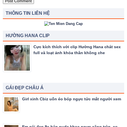
THÔNG TIN LIÊN HỆ
HƯỜNG HANA CLIP
Cực kích thích với clip Hường Hana chát sex
full và loạt ảnh khỏa thân không che
GÁI ĐẸP CHÂU Á
Girl xinh Cbiz uốn éo bóp ngực tức mắt người xem
Em gái đẹp 9x bán nude khoe ngực căng tràn, eo