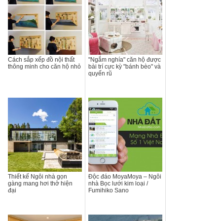
Cách sắp xếp đồ nội thất
"Ngắm nghía" căn hộ được
thông minh cho căn hộ nhỏ
bài trí cực kỳ "bánh bèo" và
quyến rũ
Thiết kế Ngôi nhà gọn
Độc đáo MoyaMoya – Ngôi
gàng mang hơi thở hiện
nhà Bọc lưới kim loại /
đại
Fumihiko Sano