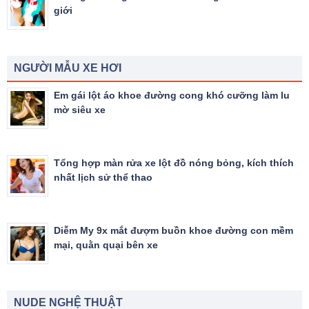
giới
NGƯỜI MẪU XE HƠI
Em gái lột áo khoe đường cong khó cưỡng làm lu
mờ siêu xe
Tổng hợp màn rửa xe lột đồ nóng bỏng, kích thích
nhất lịch sử thể thao
Diễm My 9x mắt đượm buồn khoe đường con mềm
mại, quằn quại bên xe
NUDE NGHỆ THUẬT