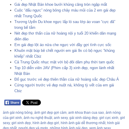
Gái đẹp Nhật Bản khoe bưởi khủng căng tròn ngập mắt
Cuộc “đấu ngực” nóng bỏng chảy máu mũi của 2 em gái đẹp
nhất Trung Quốc
Trương Uyển Du khoe ngực lấp ló sau lớp áo voan “cực đã”
trong bể tắm
Nét đẹp thơ thẩn của nữ hoàng nội y tuổi 20 khiến dân mạng
điên đảo
Em gái đẹp lột áo nửa che ngực vời đầy gợi tình cực sốc
Khuôn mặt búp bê chết người em gái 9x có bộ ngực “khủng
khiếp” nhất Cbiz
Cả Trung Quốc nhục mặt với bộ đôi dâm phụ thời tam quốc
Top 10 diễn viên JAV (Phim cấp 3) xinh đẹp, ngon lành nhất
Nhật Bản
Đổ gục trước vẻ đẹp thiên thần của nữ hoàng sắc đẹp Châu Á
Cứng người trước vẻ đẹp nuột nà, không tỳ vết của em gái
Cbiz
ảnh gái nóng bỏng
,
ảnh girl đẹp gợi cảm
,
anh khoa than cua sao
,
ảnh nóng
của girl xinh
,
ảnh nu nghệ thuật
,
anh sexy
,
gái xinh dáng đẹp
,
girl cực xinh
,
girl
sexy
,
girl xinh đẹp
,
hình ảnh đẹp girl
,
hình ảnh gái dễ thương nhất
,
hình gái
đẹp nhất
,
người đẹp và moto
,
những hình ảnh gái đẹp
,
xem ảnh sexy