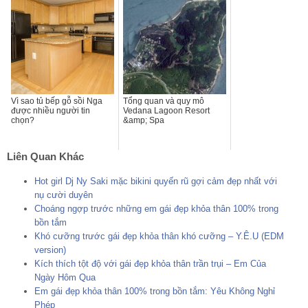
Vì sao tủ bếp gỗ sồi Nga
Tổng quan và quy mô
được nhiều người tin
Vedana Lagoon Resort
chọn?
&amp; Spa
Liên Quan Khác
Hot girl Dj Ny Saki mặc bikini quyến rũ gợi cảm đẹp nhất với
nụ cười duyên
Choáng ngợp trước những em gái đẹp khỏa thân 100% trong
bồn tắm
Khó cưỡng trước gái đẹp khỏa thân khó cưỡng – Y.Ê.U (EDM
version)
Kích thích tột độ với gái đẹp khỏa thân trần trụi – Em Của
Ngày Hôm Qua
Em gái đẹp khỏa thân 100% trong bồn tắm: Yêu Không Nghỉ
Phép