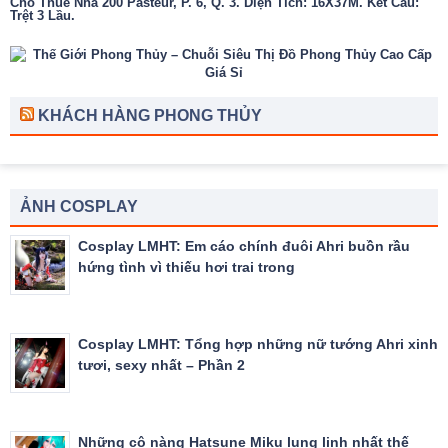
Cho Thuê Nhà 200 Pasteur, P. 6, Q. 3. Diện Tích: 16X37M. Kết Cấu:
Trệt 3 Lầu.
KHÁCH HÀNG PHONG THỦY
ẢNH COSPLAY
Cosplay LMHT: Em cáo chính đuôi Ahri buồn rầu
hứng tình vì thiếu hơi trai trong
Cosplay LMHT: Tổng hợp những nữ tướng Ahri xinh
tươi, sexy nhất – Phần 2
Những cô nàng Hatsune Miku lung linh nhất thế