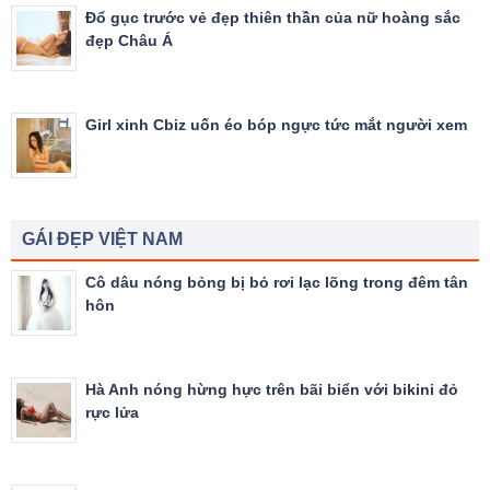
Đổ gục trước vẻ đẹp thiên thần của nữ hoàng sắc
đẹp Châu Á
Girl xinh Cbiz uốn éo bóp ngực tức mắt người xem
GÁI ĐẸP VIỆT NAM
Cô dâu nóng bỏng bị bỏ rơi lạc lõng trong đêm tân
hôn
Hà Anh nóng hừng hực trên bãi biển với bikini đỏ
rực lửa