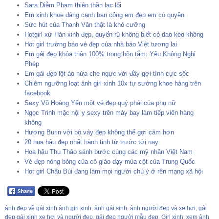
Sara Diễm Phạm thiên thần lạc lối
Em xinh khoe dáng cạnh ban công em đẹp em có quyền
Sức hút của Thanh Vân thật là khó cưỡng
Hotgirl xứ Hàn xinh đẹp, quyến rũ không biết có dao kéo không
Hot girl trường báo vẻ đẹp của nhà báo Việt tương lai
Em gái đẹp khỏa thân 100% trong bồn tắm: Yêu Không Nghỉ
Phép
Em gái đẹp lột áo nửa che ngực vời đầy gợi tình cực sốc
Chiêm ngưỡng loạt ảnh girl xinh 10x tự sướng khoe hàng trên
facebook
Sexy Võ Hoàng Yến một vẻ đẹp quý phái của phụ nữ
Ngọc Trinh mặc nội y sexy trên máy bay làm tiếp viên hàng
không
Hương Burin với bộ váy đẹp không thể gợi cảm hơn
20 hoa hậu đẹp nhất hành tinh từ trước tới nay
Hoa hậu Thu Thảo sánh bước cùng các mỹ nhân Việt Nam
Vẻ đẹp nóng bỏng của cô giáo dạy múa cột của Trung Quốc
Hot girl Châu Bùi đang làm mọi người chú ý ở rên mạng xã hội
ảnh đẹp về gái xinh ảnh girl xinh
,
ảnh gái sinh
,
ảnh người đẹp và xe hơi
,
gái
đẹp gái xinh xe hơi và người đẹp
,
gái đep người mẫu đẹp
,
Girl xinh
,
xem ảnh