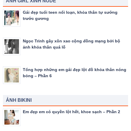
ẢNH GIRL XINH NUDE
Gái đẹp tuổi teen nổi loạn, khỏa thân tự sướng
trước gương
Ngọc Trinh gây xôn xao cộng đồng mạng bởi bộ
ảnh khỏa thân quá lố
Tổng hợp những em gái đẹp lột đồ khỏa thân nóng
bỏng – Phần 6
ẢNH BIKINI
Em đẹp em có quyền lột hết, khoe sạch – Phần 2