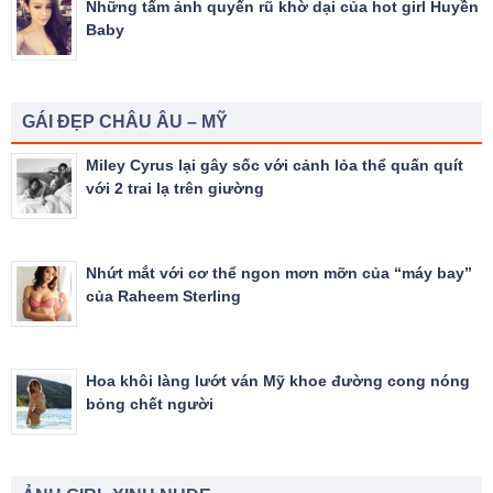
Những tấm ảnh quyến rũ khờ dại của hot girl Huyền
Baby
GÁI ĐẸP CHÂU ÂU – MỸ
Miley Cyrus lại gây sốc với cảnh lỏa thể quấn quít
với 2 trai lạ trên giường
Nhứt mắt với cơ thể ngon mơn mỡn của “máy bay”
của Raheem Sterling
Hoa khôi làng lướt ván Mỹ khoe đường cong nóng
bỏng chết người