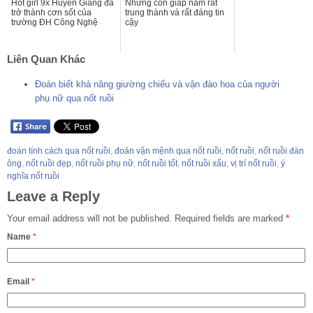
Hot girl 9x Huyền Giang đã
Những con giáp nam rất
trở thành cơn sốt của
trung thành và rất đáng tin
trường ĐH Công Nghệ
cậy
Liên Quan Khác
Đoán biết khả năng giường chiếu và vận đào hoa của người
phụ nữ qua nốt ruồi
đoán tính cách qua nốt ruồi
,
đoán vận mệnh qua nốt ruồi
,
nốt ruồi
,
nốt ruồi đàn
ông
,
nốt ruồi đẹp
,
nốt ruồi phụ nữ
,
nốt ruồi tốt
,
nốt ruồi xấu
,
vị trí nốt ruồi
,
ý
nghĩa nốt ruồi
Leave a Reply
Your email address will not be published.
Required fields are marked
*
Name
*
Email
*