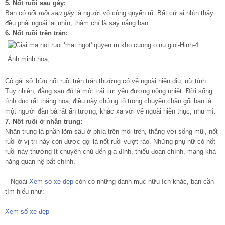
5. Nốt ruồi sau gáy:
Bạn có
nốt ruồi sau gáy
là người vô cùng quyến rũ. Bất cứ ai nhìn thấy
đều phải ngoái lại nhìn, thậm chí là say nắng bạn.
6. Nốt ruồi trên trán:
Ảnh minh hoạ,
Cô gái sở hữu nốt ruồi trên trán thường có vẻ ngoài hiền dịu, nữ tính.
Tuy nhiên, đằng sau đó là một trái tim yêu đương nồng nhiệt. Đời sống
tình dục rất thăng hoa, điều này chứng tỏ trong chuyện chăn gối bạn là
một người đàn bà rất ấn tượng, khác xa với vẻ ngoài hiền thục, nhu mì.
7. Nốt ruồi ở nhân trung:
Nhân trung là phần lõm sâu ở phía trên môi trên, thẳng với sống mũi, nốt
ruồi ở vị trí này còn được gọi là nốt ruồi vượt rào. Những phụ nữ có nốt
ruồi này thường ít chuyên chú đến gia đình, thiếu đoan chính, mang khả
năng quan hệ bất chính.
– Ngoài
Xem so xe dep
còn có những danh mục hữu ích khác, bạn cần
tìm hiểu như:
Xem số xe đẹp