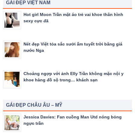
GÁI ĐẸP VIỆT NAM
Hot girl Moon Trần mặt áo trẻ vai khoe thân hình
sexy cực đã
Nét đẹp Việt tỏa sắc sưởi ấm tuyết trời băng giá
nước Nga
Choáng ngợp với ảnh Elly Trần không mặc nội y
khoe hàng đồ sộ trong… khách sạn
GÁI ĐẸP CHÂU ÂU – MỸ
Jessica Davies: Fan cuồng Man Utd nóng bỏng
ngực trần