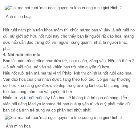
Ảnh minh hoạ.
Nốt ruồi nằm phía trên khoé mồm thì chúc mừng bạn vì đây là nốt ruồi no
đủ, nữ giới sở hữu nốt ruồi này cho thấy bạn là người rất đào hoa, mang
sức hấp dẫn đặc trưng đối với người xung quanh, nhất là người khác
phái.
4. Nốt ruồi trên má:
Bạn lúc nào trông cũng như đứa trẻ, ngọt ngào, đáng yêu. Nếu có thêm 2
– 3 nốt ruồi nữa, nó vẫn sẽ khiến bạn trở nên quyến rũ hơn.
Nếu nốt ruồi trên má mà tại vị trí Pháp lệnh thì chính là nốt ruồi đào hoa.
Vận đào hoa của chủ nhân được tăng theo tuổi tác. Cô gái này thường
sở hữu khả năng giữ được vẻ đẹp trong tương lai hoặc khi càng tăng
tuổi tác càng mặn mòi và quyến rũ hơn.
Nhắc tới
vị trí nốt ruồi
này hẳn bạn sẽ không thể bỏ qua cô nàng diễn
viên nổi tiếng Marilyn Monroe thì bạn quá quyến rũ và quý phái mặc dù
bạn có cá tính trẻ trung và có phần hơi nhút nhát.
Ảnh minh hoạ.