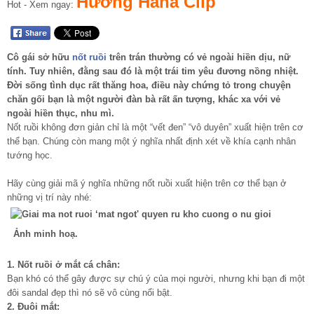
Hường Hana Clip
Hot - Xem ngay:
Cô gái sở hữu
nốt ruồi
trên trán thường có vẻ ngoài hiền dịu, nữ
tính. Tuy nhiên, đằng sau đó là một trái tim yêu đương nồng nhiệt.
Đời sống tình dục rất thăng hoa, điều này chứng tỏ trong chuyện
chăn gối bạn là một người đàn bà rất ấn tượng, khác xa với vẻ
ngoài hiền thục, nhu mì.
Nốt ruồi không đơn giản chỉ là một “vết đen” “vô duyên” xuất hiện trên cơ
thể bạn. Chúng còn mang một ý nghĩa nhất định xét về khía cạnh nhân
tướng học.
Hãy cùng giải mã ý nghĩa những nốt ruồi xuất hiện trên cơ thể bạn ở
những vị trí này nhé:
Ảnh minh hoạ.
1. Nốt ruồi ở mắt cá chân:
Bạn khó có thể gây được sự chú ý của mọi người, nhưng khi bạn đi một
đôi sandal đẹp thì nó sẽ vô cùng nổi bật.
2. Đuôi mắt: