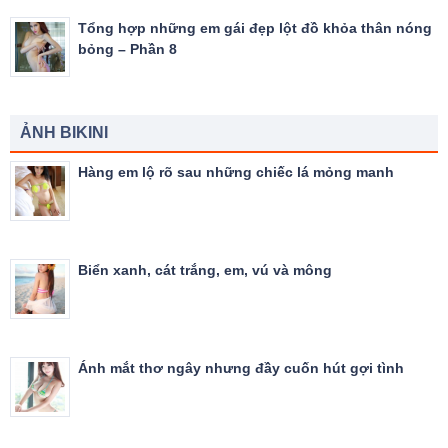
Tổng hợp những em gái đẹp lột đồ khỏa thân nóng
bỏng – Phần 8
ẢNH BIKINI
Hàng em lộ rõ sau những chiếc lá mỏng manh
Biển xanh, cát trắng, em, vú và mông
Ánh mắt thơ ngây nhưng đầy cuốn hút gợi tình