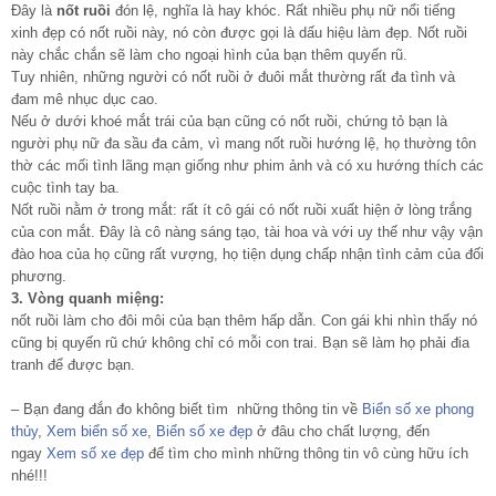
Đây là
nốt ruồi
đón lệ, nghĩa là hay khóc. Rất nhiều phụ nữ nổi tiếng
xinh đẹp có nốt ruồi này, nó còn được gọi là dấu hiệu làm đẹp. Nốt ruồi
này chắc chắn sẽ làm cho ngoại hình của bạn thêm quyến rũ.
Tuy nhiên, những người có nốt ruồi ở đuôi mắt thường rất đa tình và
đam mê nhục dục cao.
Nếu ở dưới khoé mắt trái của bạn cũng có nốt ruồi, chứng tỏ bạn là
người phụ nữ đa sầu đa cảm, vì mang nốt ruồi hướng lệ, họ thường tôn
thờ các mối tình lãng mạn giống như phim ảnh và có xu hướng thích các
cuộc tình tay ba.
Nốt ruồi nằm ở trong mắt: rất ít cô gái có nốt ruồi xuất hiện ở lòng trắng
của con mắt. Đây là cô nàng sáng tạo, tài hoa và với uy thế như vậy vận
đào hoa của họ cũng rất vượng, họ tiện dụng chấp nhận tình cảm của đối
phương.
3. Vòng quanh miệng:
nốt ruồi làm cho đôi môi của bạn thêm hấp dẫn. Con gái khi nhìn thấy nó
cũng bị quyến rũ chứ không chỉ có mỗi con trai. Bạn sẽ làm họ phải đia
tranh để được bạn.
– Bạn đang đắn đo không biết tìm những thông tin về
Biển số xe phong
thủy
,
Xem biển số xe
,
Biển số xe đẹp
ở đâu cho chất lượng, đến
ngay
Xem số xe đẹp
để tìm cho mình những thông tin vô cùng hữu ích
nhé!!!