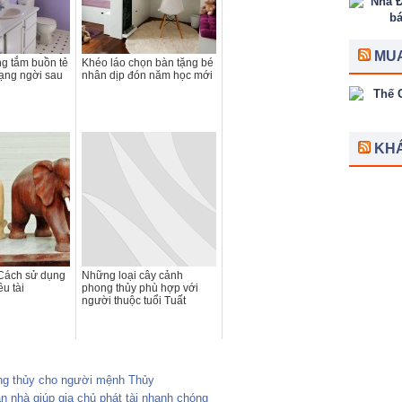
MUA
ng tắm buồn tẻ
Khéo láo chọn bàn tặng bé
rạng ngời sau
nhân dịp đón năm học mới
KH
 Cách sử dụng
Những loại cây cảnh
êu tài
phong thủy phù hợp với
người thuộc tuổi Tuất
g thủy cho người mệnh Thủy
n nhà giúp gia chủ phát tài nhanh chóng