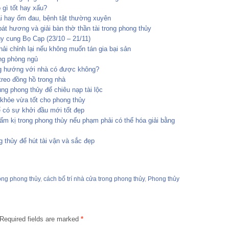
 gì tốt hay xấu?
ái hay ốm đau, bệnh tật thường xuyên
át hương và giải bàn thờ thần tài trong phong thủy
ủy cung Bọ Cạp (23/10 – 21/11)
hải chỉnh lại nếu không muốn tán gia bại sản
ng phòng ngủ
 hướng với nhà có được không?
treo đồng hồ trong nhà
úng phong thủy để chiêu nạp tài lộc
 khỏe vừa tốt cho phong thủy
ể có sự khởi đầu mới tốt đẹp
ấm kị trong phong thủy nếu phạm phải có thể hóa giải bằng
 thủy để hút tài vận và sắc đẹp
rong phong thủy
,
cách bố trí nhà cửa trong phong thủy
,
Phong thủy
Required fields are marked
*