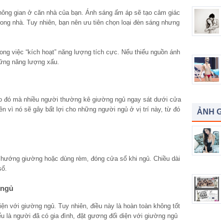
không gian ở căn nhà của bạn. Ánh sáng ấm áp sẽ tạo cảm giác
rong nhà. Tuy nhiên, bạn nên ưu tiên chọn loại đèn sáng nhưng
rong việc “kích hoạt” năng lượng tích cực. Nếu thiếu nguồn ánh
hững năng lượng xấu.
ào đó mà nhiều người thường kê giường ngủ ngay sát dưới cửa
ên vì nó sẽ gây bất lợi cho những người ngủ ở vị trí này, từ đó
ẢNH G
i hướng giường hoặc dùng rèm, đóng cửa sổ khi ngủ. Chiều dài
sổ.
 ngủ
ện với giường ngủ. Tuy nhiên, điều này là hoàn toàn không tốt
Nếu là người đã có gia đình, đặt gương đối diện với giường ngủ