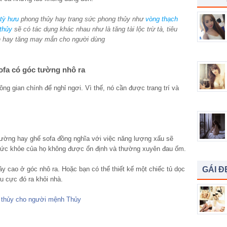
tỳ hưu
phong thủy hay trang sức phong thủy như
vòng thạch
thủy
sẽ có tác dụng khác nhau như là tăng tài lộc trừ tà, tiêu
ạn hay tăng may mắn cho người dùng
sofa có góc tường nhô ra
g gian chính để nghỉ ngơi. Vì thế, nó cần được trang trí và
gường hay ghế sofa đồng nghĩa với việc năng lượng xấu sẽ
n sức khỏe của họ không được ổn định và thường xuyên đau ốm.
y cao ở góc nhô ra. Hoặc bạn có thể thiết kế một chiếc tủ dọc
GÁI Đ
u cực đó ra khỏi nhà.
g thủy cho người mệnh Thủy