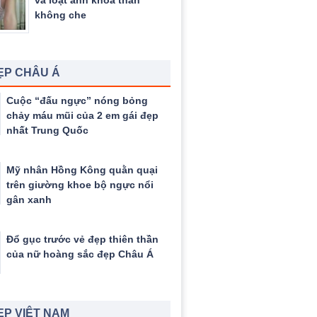
và loạt ảnh khỏa thân
không che
ẸP CHÂU Á
Cuộc “đấu ngực” nóng bỏng
chảy máu mũi của 2 em gái đẹp
nhất Trung Quốc
Mỹ nhân Hồng Kông quằn quại
trên giường khoe bộ ngực nổi
gân xanh
Đổ gục trước vẻ đẹp thiên thần
của nữ hoàng sắc đẹp Châu Á
ẸP VIỆT NAM