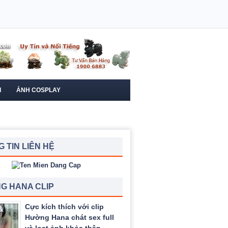
I
ẢNH COSPLAY
 TIN LIÊN HỆ
G HANA CLIP
Cực kích thích với clip
Hường Hana chát sex full