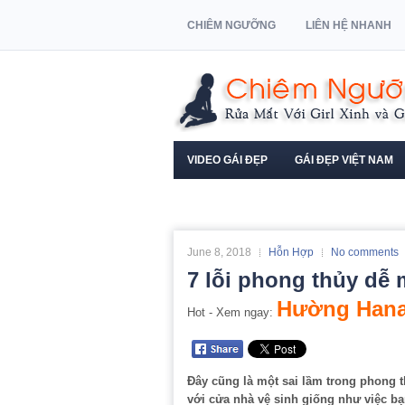
CHIÊM NGƯỠNG
LIÊN HỆ NHANH
VIDEO GÁI ĐẸP
GÁI ĐẸP VIỆT NAM
NGƯỜI MẪU XE HƠI
June 8, 2018
Hỗn Hợp
No comments
7 lỗi phong thủy dễ 
Hường Hana
Hot - Xem ngay:
Đây cũng là một sai lầm trong phong 
với cửa nhà vệ sinh giống như việc b