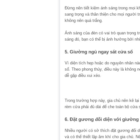
Đừng nên tiết kiệm ánh sáng trong mọi 
sang trọng và thân thiện cho mọi người t
không nên quá trắng.
Ánh sáng của đèn có vai trò quan trọng t
sáng đó, bạn có thể bị ảnh hưởng bởi n
5. Giường ngủ ngay sát cửa sổ
Vì diện tích hẹp hoặc do nguyên nhân n
sổ. Theo phong thủy, điều này là không n
dễ gặp điều xui xẻo.
Trong trường hợp này, gia chủ nên kê lạ
rèm cửa phải đủ dài để che toàn bộ cửa 
6. Đặt gương đối diện với giường
Nhiều người có sở thích đặt gương đối di
và có thể thiết lập âm khí cho gia chủ. 