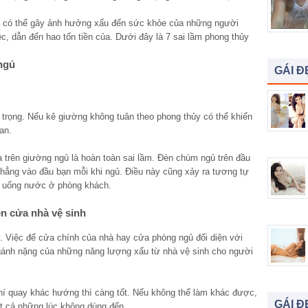
ủy có thể gây ảnh hưởng xấu đến sức khỏe của những người
ệc, dẫn đến hao tốn tiền của. Dưới đây là 7 sai lầm phong thủy
ngủ
GÁI Đ
n trọng. Nếu kê giường không tuân theo phong thủy có thể khiến
an.
a trên giường ngủ là hoàn toàn sai lầm. Đèn chùm ngủ trên đầu
hẳng vào đầu bạn mỗi khi ngủ. Điều này cũng xảy ra tương tự
àn uống nước ở phòng khách.
ện cửa nhà vệ sinh
y. Việc để cửa chính của nhà hay cửa phòng ngủ đối diện với
 gánh nặng của những năng lượng xấu từ nhà vệ sinh cho người
chí quay khác hướng thì càng tốt. Nếu không thể làm khác được,
GÁI Đ
t cả những lúc không dùng đến.