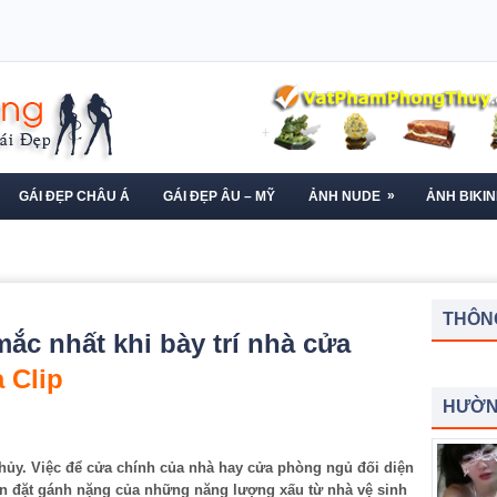
»
GÁI ĐẸP CHÂU Á
GÁI ĐẸP ÂU – MỸ
ẢNH NUDE
ẢNH BIKIN
THÔNG
mắc nhất khi bày trí nhà cửa
 Clip
HƯỜN
thủy. Việc để cửa chính của nhà hay cửa phòng ngủ đối diện
ạn đặt gánh nặng của những năng lượng xấu từ nhà vệ sinh