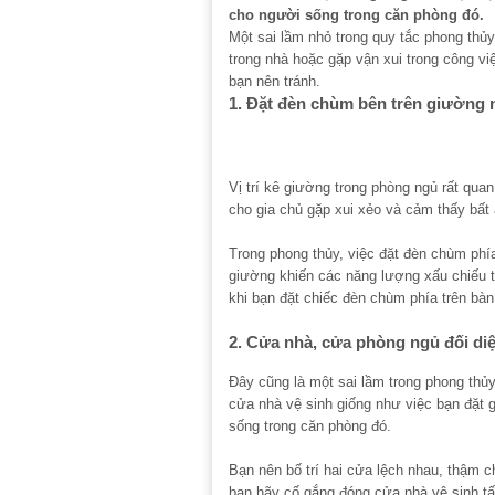
cho người sống trong căn phòng đó.
Một sai lầm nhỏ trong quy tắc phong th
trong nhà hoặc gặp vận xui trong công vi
bạn nên tránh.
1. Đặt đèn chùm bên trên giường 
Vị trí kê giường trong phòng ngủ rất qua
cho gia chủ gặp xui xẻo và cảm thấy bất 
Trong phong thủy, việc đặt đèn chùm phí
giường khiến các năng lượng xấu chiếu t
khi bạn đặt chiếc đèn chùm phía trên b
2. Cửa nhà, cửa phòng ngủ đối di
Đây cũng là một sai lầm trong phong thủ
cửa nhà vệ sinh giống như việc bạn đặt
sống trong căn phòng đó.
Bạn nên bố trí hai cửa lệch nhau, thậm 
bạn hãy cố gắng đóng cửa nhà vệ sinh tấ