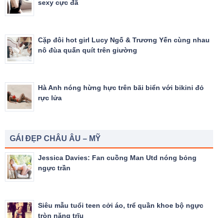
sexy cực đã
Cặp đôi hot girl Lucy Ngố & Trương Yến cùng nhau
nô đùa quấn quít trên giường
Hà Anh nóng hừng hực trên bãi biển với bikini đỏ
rực lửa
GÁI ĐẸP CHÂU ÂU – MỸ
Jessica Davies: Fan cuồng Man Utd nóng bỏng
ngực trần
Siêu mẫu tuổi teen cởi áo, trể quần khoe bộ ngực
tròn nặng trĩu