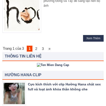
phương Đông và Tây để sáng tạo nên bộ
ảnh
Xem Thêm
Trang 1 của 3
1
2
3
»
THÔNG TIN LIÊN HỆ
HƯỜNG HANA CLIP
Cực kích thích với clip Hường Hana chát sex
full và loạt ảnh khỏa thân không che