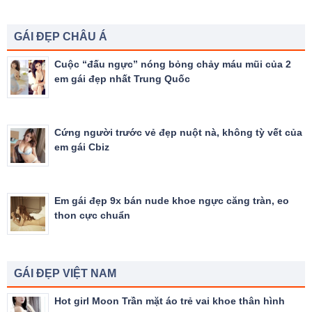
GÁI ĐẸP CHÂU Á
Cuộc “đấu ngực” nóng bỏng chảy máu mũi của 2
em gái đẹp nhất Trung Quốc
Cứng người trước vẻ đẹp nuột nà, không tỳ vết của
em gái Cbiz
Em gái đẹp 9x bán nude khoe ngực căng tràn, eo
thon cực chuẩn
GÁI ĐẸP VIỆT NAM
Hot girl Moon Trần mặt áo trẻ vai khoe thân hình