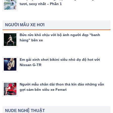
tươi, sexy nhất – Phần 1
NGƯỜI MẪU XE HƠI
Bức rức khó chịu với bộ ảnh người đẹp “banh
hàng” bên xe
Em gái xinh chơi bikini siêu nhỏ đọ độ hot với
Nissan G-TR
Người mẫu chân dài thon thả kín đáo những vẫn
gợi cảm bên siêu xe Ferrari
NUDE NGHỆ THUẬT